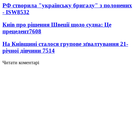
РФ створила "українську бригаду" з полонених
- ISW
8532
Київ про рішення Швеції щодо судна: Це
прецедент
7608
На Київщині сталося групове зґвалтування 21-
річної дівчини
7514
Читати коментарі