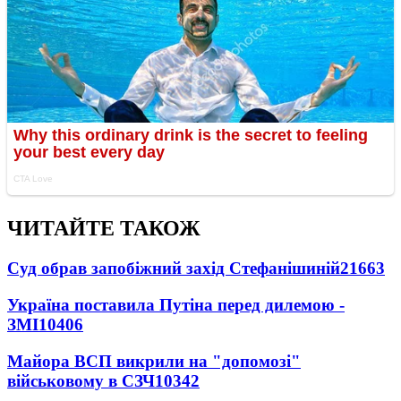
ЧИТАЙТЕ ТАКОЖ
Суд обрав запобіжний захід Стефанішиній
21663
Україна поставила Путіна перед дилемою -
ЗМІ
10406
Майора ВСП викрили на "допомозі"
військовому в СЗЧ
10342