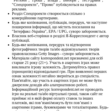
"Регіони", "Гроші", "Влада", "Вибори", "Тест-драйв",
"Спецпроекти", "Промо" публікуються на правах
реклами.
Розділ Спецпроекти створюється спільно з
комерційними партнерами.
Будь яке копіювання, публікація, передрук, чи наступне
поширення інформації, що містить посилання на
"Інтерфакс-Україна", EPA / UPG, суворо забороняється.
Власник веб-сторінки в розділі Я-Корреспондент є автор
публікації.
Будь-яке копіювання, передрук та відтворення
фотографічних творів та/або аудіовізуальних творів
правовласника Getty Images - суворо забороняється.
Матеріали сайту korrespondent.net призначені для осіб
старше 21 року (21+). Участь в азартних іграх може
викликати ігрову залежність. Дотримуйтесь правил
(принципів) відповідальної гри. При виявленні перших
ознак залежності негайно зверніться до спеціаліста.
Пам'ятайте, що участь в азартних іграх не може бути
джерелом доходів або альтернативою роботі.
Інформаційний ресурс korrespondent.net не проводить
ігри на реальні та/або віртуальні гроші, також сайт не
приймає ні в якій формі оплату ставок та інших
платежів, які пов’язані/можуть бути пов’язані з
азартними іграми, букмекерами чи тоталізаторами. Будь-