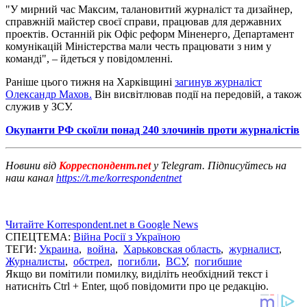
"У мирний час Максим, талановитий журналіст та дизайнер,
справжній майстер своєї справи, працював для державних
проектів. Останній рік Офіс реформ Міненерго, Департамент
комунікацій Міністерства мали честь працювати з ним у
команді", – йдеться у повідомленні.
Раніше цього тижня на Харківщині
загинув журналіст
Олександр Махов.
Він висвітлював події на передовій, а також
служив у ЗСУ.
Окупанти РФ скоїли понад 240 злочинів проти журналістів
Новини від
Корреспондент.net
у Telegram. Підписуйтесь на
наш канал
https://t.me/korrespondentnet
Читайте Korrespondent.net в Google News
СПЕЦТЕМА:
Війна Росії з Україною
ТЕГИ:
Украина
,
война
,
Харьковская область
,
журналист
,
Журналисты
,
обстрел
,
погибли
,
ВСУ
,
погибшие
Якщо ви помітили помилку, виділіть необхідний текст і
натисніть Ctrl + Enter, щоб повідомити про це редакцію.