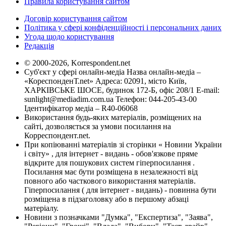
Правила користування сайтом
Договір користування сайтом
Політика у сфері конфіденційності і персональних даних
Угода щодо користування
Редакція
© 2000-2026, Korrespondent.net
Суб'єкт у сфері онлайн-медіа Назва онлайн-медіа –
«КореспонденТ.net» Адреса: 02091, місто Київ,
ХАРКІВСЬКЕ ШОСЕ, будинок 172-Б, офіс 208/1 E-mail:
sunlight@mediadim.com.ua
Телефон: 044-205-43-00
Ідентифікатор медіа – R40-06068
Використання будь-яких матеріалів, розміщених на
сайті, дозволяється за умови посилання на
Корреспондент.net.
При копіюванні матеріалів зі сторінки « Новини України
і світу» , для інтернет - видань - обов'язкове пряме
відкрите для пошукових систем гіперпосилання .
Посилання має бути розміщена в незалежності від
повного або часткового використання матеріалів.
Гіперпосилання ( для інтернет - видань) - повинна бути
розміщена в підзаголовку або в першому абзаці
матеріалу.
Новини з позначками "Думка", "Експертиза", "Заява",