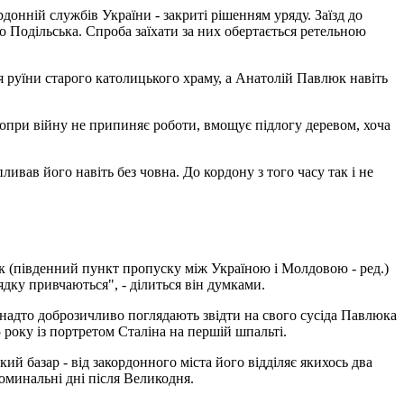
онній службів України - закриті рішенням уряду. Заїзд до
 Подільська. Спроба заїхати за них обертається ретельною
ся руїни старого католицького храму, а Анатолій Павлюк навіть
Попри війну не припиняє роботи, вмощує підлогу деревом, хоча
вав його навіть без човна. До кордону з того часу так і не
ок (південний пункт пропуску між Україною і Молдовою - ред.)
рядку привчаються", - ділиться він думками.
е надто доброзичливо поглядають звідти на свого сусіда Павлюка
 року із портретом Сталіна на першій шпальті.
 базар - від закордонного міста його відділяє якихось два
поминальні дні після Великодня.