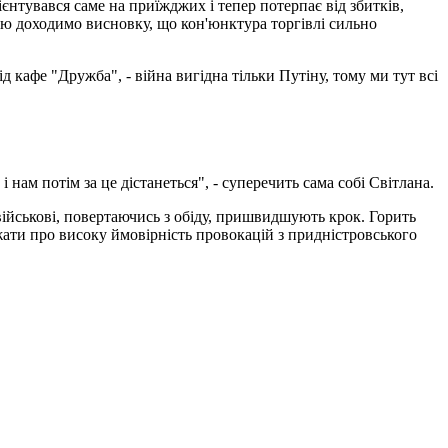
ієнтувався саме на приїжджих і тепер потерпає від збитків,
ою доходимо висновку, що кон'юнктура торгівлі сильно
ід кафе "Дружба", - війна вигідна тільки Путіну, тому ми тут всі
нам потім за це дістанеться", - суперечить сама собі Світлана.
військові, повертаючись з обіду, пришвидшують крок. Горить
джати про високу ймовірність провокацій з придністровського