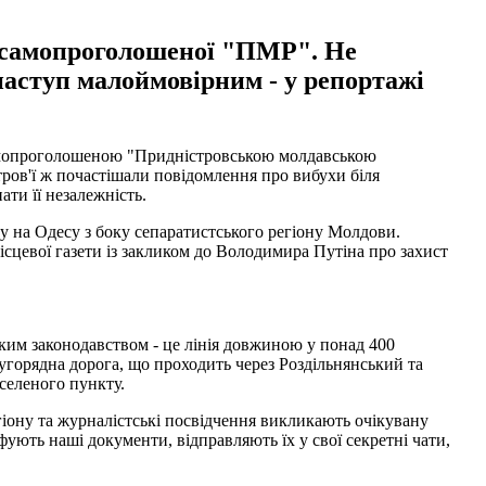
у самопроголошеної "ПМР". Не
аступ малоймовірним - у репортажі
з самопроголошеною "Придністровською молдавською
ов'ї ж почастішали повідомлення про вибухи біля
ати її незалежність.
пу на Одесу з боку сепаратистського регіону Молдови.
сцевої газети із закликом до Володимира Путіна про захист
ьким законодавством - це лінія довжиною у понад 400
другорядна дорога, що проходить через Роздільнянський та
селеного пункту.
гіону та журналістські посвідчення викликають очікувану
ують наші документи, відправляють їх у свої секретні чати,