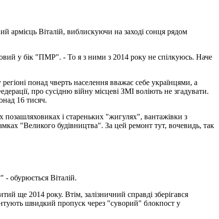
вий армієць Віталій, виблискуючи на заході сонця рядом
ковий у бік "ПМР". - То я з ними з 2014 року не спілкуюсь. Наче
регіоні понад чверть населення вважає себе українцями, а
ерації, про сусідню війну місцеві ЗМІ воліють не згадувати.
онад 16 тисяч.
их позашляховиках і стареньких "жигулях", вантажівки з
ках "Великого будівництва". За цей ремонт тут, вочевидь, так
 - обурюється Віталій.
тий ще 2014 року. Втім, залізничний справді зберігався
арантують швидкий пропуск через "суворий" блокпост у