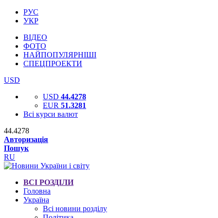
РУС
УКР
ВІДЕО
ФОТО
НАЙПОПУЛЯРНІШІ
СПЕЦПРОЕКТИ
USD
USD
44.4278
EUR
51.3281
Всі курси валют
44.4278
Авторизація
Пошук
RU
ВСІ РОЗДІЛИ
Головна
Україна
Всі новини розділу
Політика