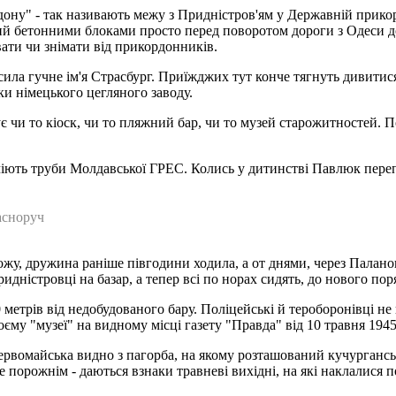
ону" - так називають межу з Придністров'ям у Державній прикорд
ий бетонними блоками просто перед поворотом дороги з Одеси до
ати чи знімати від прикордонників.
осила гучне ім'я Страсбург. Приїжджих тут конче тягнуть дивити
ки німецького цегляного заводу.
є чи то кіоск, чи то пляжний бар, чи то музей старожитностей. 
чіють труби Молдавської ГРЕС. Колись у дитинстві Павлюк перепли
асноруч
можу, дружина раніше півгодини ходила, а от днями, через Палан
придністровці на базар, а тепер всі по норах сидять, до нового по
0 метрів від недобудованого бару. Поліцейські й тероборонівці н
му "музеї" на видному місці газету "Правда" від 10 травня 1945
вомайська видно з пагорба, на якому розташований кучурганський
е порожнім - даються взнаки травневі вихідні, на які наклалися 