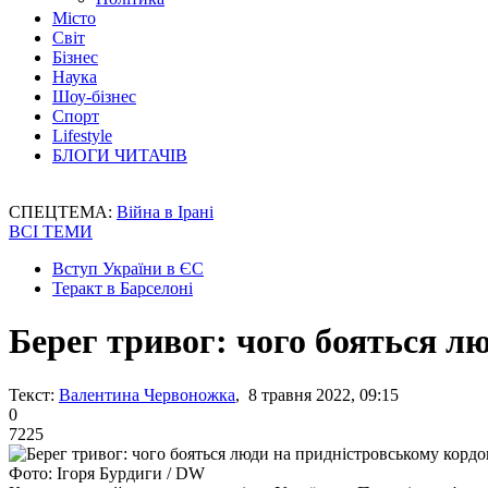
Місто
Світ
Бізнес
Наука
Шоу-бізнес
Спорт
Lifestyle
БЛОГИ ЧИТАЧІВ
СПЕЦТЕМА:
Війна в Ірані
ВСІ ТЕМИ
Вступ України в ЄС
Теракт в Барселоні
Берег тривог: чого бояться л
Текст:
Валентина Червоножка
, 8 травня 2022, 09:15
0
7225
Фото: Ігоря Бурдиги / DW