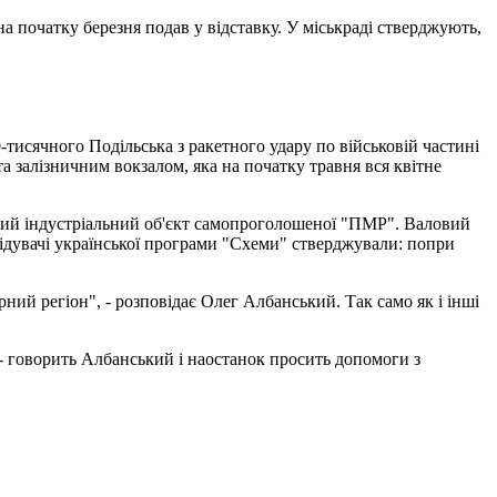
а початку березня подав у відставку. У міськраді стверджують,
тисячного Подільська з ракетного удару по військовій частині
та залізничним вокзалом, яка на початку травня вся квітне
ьший індустріальний об'єкт самопроголошеної "ПМР". Валовий
лідувачі української програми "Схеми" стверджували: попри
ний регіон", - розповідає Олег Албанський. Так само як і інші
, - говорить Албанський і наостанок просить допомоги з