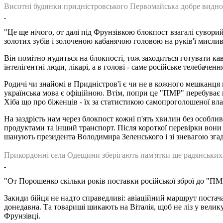
Висотні будинки придністровського Первомайська добре видно 
"Це ще нічого, от далі під Фрунзівкою блокпост взагалі сувори
золотих зубів і золоченою кабанячою головою на руків'ї мисли
Він помітно нудиться на блокпості, тож заходиться готувати каву
інтелігентні люди, лікарі, а в голові - саме російське телебаченн
Родичі чи знайомі в Придністров'ї є чи не в кожного мешканця
українська мова є офіційною. Втім, попри це "ПМР" перебуває 
Хіба що про біженців - їх за статистикою самопроголошеної вл
На заздрість нам через блокпост кожні п'ять хвилин без особл
продуктами та інший транспорт. Після короткої перевірки вони
шанують президента Володимира Зеленського і зі зневагою зга
Прикордонні села Одещини зберігають пам'ятки ще радянських 
"От Порошенко скільки років поставки російської зброї до "ПМ
Закиди бійця не надто справедливі: авіаційний маршрут постача
донедавна. Та товариші шикають на Віталія, щоб не ліз у велик
Фрунзівці.