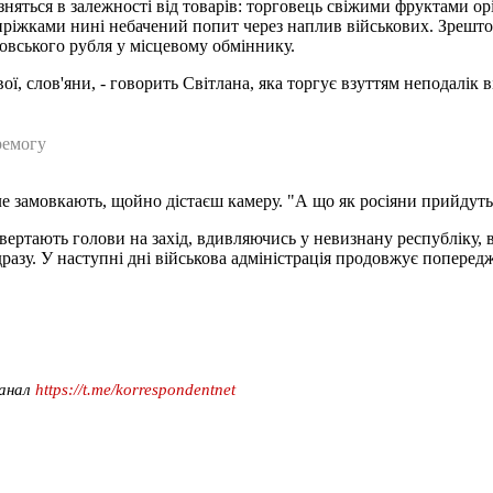
зняться в залежності від товарів: торговець свіжими фруктами ор
 пиріжками нині небачений попит через наплив військових. Зрешт
ровського рубля у місцевому обміннику.
ої, слов'яни, - говорить Світлана, яка торгує взуттям неподалік в
ремогу
 замовкають, щойно дістаєш камеру. "А що як росіяни прийдуть і 
вертають голови на захід, вдивляючись у невизнану республіку, 
дразу. У наступні дні військова адміністрація продовжує попере
канал
https://t.me/korrespondentnet