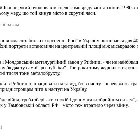
й Іванов, який очолював місцеве самоврядування з кінця 1980-х н
ому меру, що той кинув місто в скрутні часи.
-побратим
повномасштабного вторгнення Росії в Україну розпочався для 40-
. Їхні портрети встановили на центральній площі між міськрадою 
ла і Молдовський металургійний завод у Рибниці - чи не найбіл
міру бюджету самої "республіки". Три роки тому журналісти-розс
тні тисяч тонн металобрухту.
дси в Рибницю, працювати на завод, бо в нас тут переважно аграр
 придністровцям піти в наступ на Україну.
 йде війна, треба зберігати спокій і допомагати збройним силам"
у Тамбовській області РФ - місто теж втратило через війну.
і