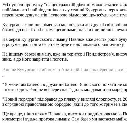
Усі пункти пропуску "на центральній ділянці молдовського корд
найбільшого і найпівденнішого - у селищі Кучурган - перекрит
перевіркою документів і суворою відмовою що-небудь коментув
Кучурган - колишня німецька колонія, яка до Другої світової н
біжить до оселі за кількома цеглинами, на яких лишились печат
На березі Кучурганського лиману Павлюк вже десять років буду
й розуміє цього літа багатьом буде не до пляжного відпочинку.
На іншому березі лиману, вже на території Придністров'я, висо
звик, а до його закриття і поготів.
Раніше Кучурганський лиман Анатолій Павлюк перепливав вл
"У мене там батько і в дружини батько. Я до свого поїхати не 
- п'ять годин. Раніше всі через нас їздили: молдавани на море, 
"Новий порядок" підібрався до пляжу у вигляді блокпосту, за 2
з огрядною православною бородою, який до того ж тримає в своє
Ще краще, ніж з пляжу Павлюка, висотки придністровського Пер
кілометри і вузька протока лиману. Сам базар ми застаємо майж