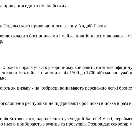
 на прощання один з поліцейських.
ник Подільського прикордонного загону Андрій Ратич.
ороняє склади з боєприпасами і майже повністю асимілювався з 
р.
990-х роках і брала участь у збройному конфлікті, нині має офіці
 численність військ становить від 1500 до 1700 військовослужбо
ька.
нюють як низьку - на озброєні вони мають переважно легкі броне
олошеної республіки не підтримають російські війська в разі нас
рія Котовського, народженого у сусідній Балті. В місті, перейме
о нього прибирають з вулиць та провулків. Розповідає секретар 