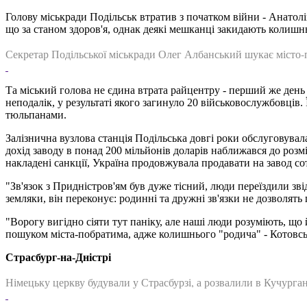
Голову міськради Подільськ втратив з початком війни - Анатолі
що за станом здоров'я, однак деякі мешканці закидають колишнь
Секретар Подільської міськради Олег Албанський шукає місто
Та міський голова не єдина втрата райцентру - перший же день 
неподалік, у результаті якого загинуло 20 військовослужбовців
тюльпанами.
Залізнична вузлова станція Подільська довгі роки обслуговува
дохід заводу в понад 200 мільйонів доларів наближався до роз
накладені санкції, Україна продовжувала продавати на завод со
"Зв'язок з Придністров'ям був дуже тісний, люди переїздили зві
земляки, він переконує: родинні та дружні зв'язки не дозволять
"Ворогу вигідно сіяти тут паніку, але наші люди розуміють, що
пошуком міста-побратима, адже колишнього "родича" - Котовськ 
Страсбург-на-Дністрі
Німецьку церкву будували у Страсбурзі, а розвалили в Кучурган