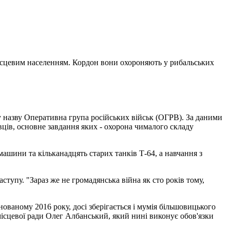
місцевим населенням. Кордон вони охороняють у рибальських
йну назву Оперативна група російських військ (ОГРВ). За даними
вців, основне завдання яких - охорона чималого складу
машини та кільканадцять старих танків Т-64, а навчання з
тупу. "Зараз же не громадянська війна як сто років тому,
нованому 2016 року, досі зберігається і мумія більшовицького
місцевої ради Олег Албанський, який нині виконує обов'язки