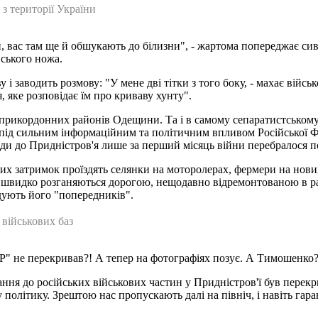
з території України
й, вас там ще й обшукають до білизни", - жартома попереджає си
вського ножа.
 і заводить розмову: "У мене дві тітки з того боку, - махає війсь
я, яке розповідає їм про криваву хунту".
 прикордонних районів Одещини. Та і в самому сепаратистському 
під сильним інформаційним та політичним впливом Російської Фед
ади до Придністров'я лише за перший місяць війни перебралося п
ивих затримок проїздять селянки на моторолерах, фермери на нов
 швидко розганяються дорогою, нещодавно відремонтованою в рам
дують його "попередників".
військових баз
Р" не перекривав?! А тепер на фотографіях позує. А Тимошенко?"
ння до російських військових частин у Придністров'ї був перекри
у політику. Зрештою нас пропускають далі на північ, і навіть г