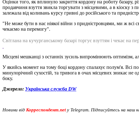
Оцінки того, як вплинуло закриття кордону на роботу базару, рі
продавчиня взуття звикла торгувати з місцевими, а в кіоску з
залежала від коливань курсу гривні до російського та придніст
"Не може бути в нас ніякої війни з придністровцями, ми ж всі св
чекаємо на перемогу".
Світлана на кучурганському базарі торгує взуттям і чекає на пе
Місцеві мешканці з останніх зусиль випромінюють оптимізм, але
У якийсь момент на тому боці кордону спалахує полум'я. Всі по
минулорічний сухостій, та тривога в очах місцевих зникає не о
боку.
Джерело:
Українська служба DW
Новини від
Корреспондент.net
у Telegram. Підписуйтесь на наш 