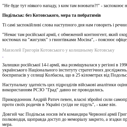
"Не буде тут ніякого нападу, з ким там воювати?!" - заспокоює
Подільськ: без Котовського, мера та побратимів
Ті самі заспокійливі слова наступного дня нам говорить і реч
"Немає там російської армії, є обмежений контингент, який ох
костюмах на "жигулях" з гвинтівками Мосіна", - пояснює офіце
Мавзолей Григорія Котовського у колишньому Котовську
Залишки російської 14-ї армії, яка розміщувалася у регіоні в 1
українського Національного інституту стратегічних досліджень,
боєприпасів у селищі Колбасна, що в 25 кілометрах від Подольс
Наступальну здатність цих підрозділів військові аналітики оці
використанням РСЗО "Град" давно не проводились.
Прикордонник Андрій Ратич певен, власні збройні сили самопрог
проти своїх родичів в Україні сусіди не підуть", - каже він.
Довгий час Подільськ носив ім'я командира Червоної армії Григо
полководця, щоправда доступ до меморіалу закрито, а згадки пр
мера.