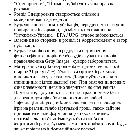
"Спецпроекти", "Промо" публікуються на правах
реклами.
Розділ Спецпроекти створюється спільно з
комерційними партнерами.
Будь яке копіювання, публікація, передрук, чи наступне
поширення інформації, що містить посилання на
"Інтерфакс-Україна", EPA / UPG, суворо забороняється.
Власник веб-сторінки в розділі Я-Корреспондент є автор
публікації.
Будь-яке копіювання, передрук та відтворення
фотографічних творів та/або аудіовізуальних творів
правовласника Getty Images - суворо забороняється.
Матеріали сайту korrespondent.net призначені для осіб
старше 21 року (21+). Участь в азартних іграх може
викликати ігрову залежність. Дотримуйтесь правил
(принципів) відповідальної гри. При виявленні перших
ознак залежності негайно зверніться до спеціаліста.
Пам'ятайте, що участь в азартних іграх не може бути
джерелом доходів або альтернативою роботі.
Інформаційний ресурс korrespondent.net не проводить
ігри на реальні та/або віртуальні гроші, також сайт не
приймає ні в якій формі оплату ставок та інших
платежів, які пов’язані/можуть бути пов’язані з
азартними іграми, букмекерами чи тоталізаторами. Будь-
які матеріали на інформаційному ресурсі