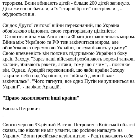
тероризм. Вони вбивають дітей - більше 200 дітей загинуло.
Діти життя не бачили, а їх "старші брати" постріляли", -
обурюється він.
Свідок Другої світової війни переконаний, що Україна
обов'язково відновить свою територіальну цілісність:
"Столітня війна між Англією та Францією закінчилась миром.
Війна між Україною та РФ теж закінчиться миром, але
обов’язково з перемогою України, не сумніваюсь у цьому".
Свою впевненість він пояснив підтримкою України з боку
країн Заходу. "Зараз наші військові розбивають ворожі танкові
колони, збивають ракети, літаки, тому що є чим", - пояснює
він. Однак, Аркадій переконаний, що якби країни Заходу
закрили небо над Україною, то "війна б давно б вже
закінчилась". "Чого тягнути, все одно Путін не зупиниться на
Україні", - нарікає Аркадій.
"Право захоплювати інші країни"
Василь Петрович
Своєю чергою 93-річний Василь Петрович з Київської області
сказав, що ніколи не міг уявити, що росіяни нападуть на
Україну. "Вони (російське керівництво. - Ред.) вважають себе