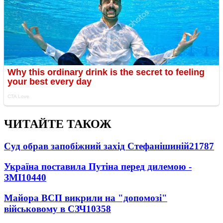
ЧИТАЙТЕ ТАКОЖ
Суд обрав запобіжний захід Стефанішиній
21787
Україна поставила Путіна перед дилемою -
ЗМІ
10440
Майора ВСП викрили на "допомозі"
військовому в СЗЧ
10358