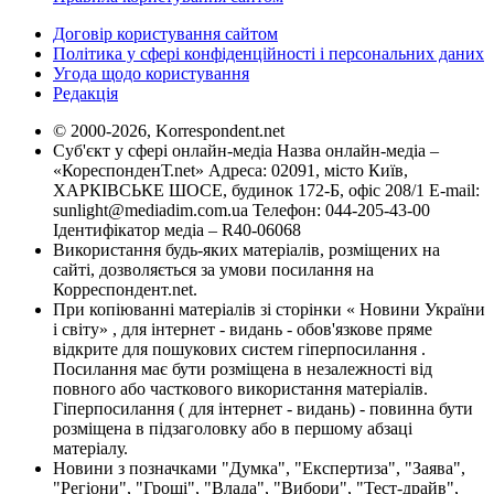
Договір користування сайтом
Політика у сфері конфіденційності і персональних даних
Угода щодо користування
Редакція
© 2000-2026, Korrespondent.net
Суб'єкт у сфері онлайн-медіа Назва онлайн-медіа –
«КореспонденТ.net» Адреса: 02091, місто Київ,
ХАРКІВСЬКЕ ШОСЕ, будинок 172-Б, офіс 208/1 E-mail:
sunlight@mediadim.com.ua
Телефон: 044-205-43-00
Ідентифікатор медіа – R40-06068
Використання будь-яких матеріалів, розміщених на
сайті, дозволяється за умови посилання на
Корреспондент.net.
При копіюванні матеріалів зі сторінки « Новини України
і світу» , для інтернет - видань - обов'язкове пряме
відкрите для пошукових систем гіперпосилання .
Посилання має бути розміщена в незалежності від
повного або часткового використання матеріалів.
Гіперпосилання ( для інтернет - видань) - повинна бути
розміщена в підзаголовку або в першому абзаці
матеріалу.
Новини з позначками "Думка", "Експертиза", "Заява",
"Регіони", "Гроші", "Влада", "Вибори", "Тест-драйв",