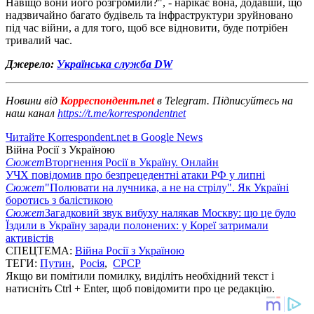
Навіщо вони його розгромили?", - нарікає вона, додавши, що
надзвичайно багато будівель та інфраструктури зруйновано
під час війни, а для того, щоб все відновити, буде потрібен
тривалий час.
Джерело:
Українська служба DW
Новини від
Корреспондент.net
в Telegram. Підписуйтесь на
наш канал
https://t.me/korrespondentnet
Читайте Korrespondent.net в Google News
Війна Росії з Україною
Сюжет
Вторгнення Росії в Україну. Онлайн
УЧХ повідомив про безпрецедентні атаки РФ у липні
Сюжет
"Полювати на лучника, а не на стрілу". Як Україні
боротись з балістикою
Сюжет
Загадковий звук вибуху налякав Москву: що це було
Їздили в Україну заради полонених: у Кореї затримали
активістів
СПЕЦТЕМА:
Війна Росії з Україною
ТЕГИ:
Путин
,
Росія
,
СРСР
Якщо ви помітили помилку, виділіть необхідний текст і
натисніть Ctrl + Enter, щоб повідомити про це редакцію.