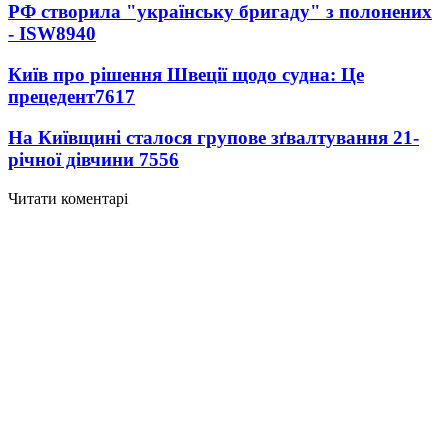
РФ створила "українську бригаду" з полонених
- ISW
8940
Київ про рішення Швеції щодо судна: Це
прецедент
7617
На Київщині сталося групове зґвалтування 21-
річної дівчини
7556
Читати коментарі