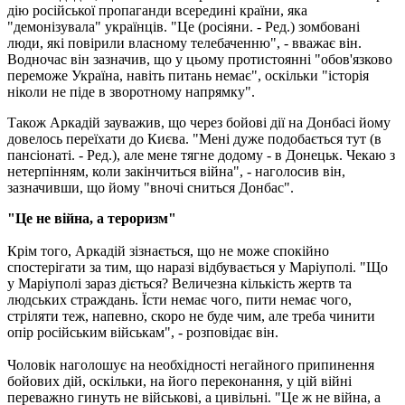
дію російської пропаганди всередині країни, яка
"демонізувала" українців. "Це (росіяни. - Ред.) зомбовані
люди, які повірили власному телебаченню", - вважає він.
Водночас він зазначив, що у цьому протистоянні "обов'язково
переможе Україна, навіть питань немає", оскільки "історія
ніколи не піде в зворотному напрямку".
Також Аркадій зауважив, що через бойові дії на Донбасі йому
довелось переїхати до Києва. "Мені дуже подобається тут (в
пансіонаті. - Ред.), але мене тягне додому - в Донецьк. Чекаю з
нетерпінням, коли закінчиться війна", - наголосив він,
зазначивши, що йому "вночі сниться Донбас".
"Це не війна, а тероризм"
Крім того, Аркадій зізнається, що не може спокійно
спостерігати за тим, що наразі відбувається у Маріуполі. "Що
у Маріуполі зараз діється? Величезна кількість жертв та
людських страждань. Їсти немає чого, пити немає чого,
стріляти теж, напевно, скоро не буде чим, але треба чинити
опір російським військам", - розповідає він.
Чоловік наголошує на необхідності негайного припинення
бойових дій, оскільки, на його переконання, у цій війні
переважно гинуть не військові, а цивільні. "Це ж не війна, а