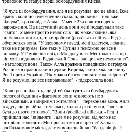
тривожно та згадує перші бомбардування Києва.
"Я чула ці бомбардування, але я не розуміла, що це війна. Вже
вранці, коли по телебаченню сказали, що війна - тоді вже
відчула", - розповідає Алла. "У мене 23-го лютого день
народження. На наступний день вони мені подарували таке
"свято". У мене просто немає слів - як може людина, яка
нормально мислить, таке зробити (розв’язати війну. - Ред.)", -
обурюється вона. "У здоровому глузді, мені здається, людина
таке не придумає. Все-таки у Путіна з психікою не все в
порядку. У Грузію він вліз, в Молдову вліз. Мені здається, що
він хотів відновити Радянський Союз, але це вже неможливо",
- наголошує вона. Також Алла вражена поведінкою патріарха
Російської православної церкви Кирила, який схвалює війну
Росії проти України. "Як можна благословляти таке звірство?
Я не розумію, це все неправильно", - підкреслила вона.
"Коли розповідають, що дітей ґвалтують та бомбардують
пологові будинки - фактично вони ж воюють не з
військовими, а з мирними жителями", - переконана вона. Алла
згадує, що ця війна готувалась, ходили різні чутки, "але я не
була до цього готовою". "Вони (російські війська. - Ред. )
прийшли нас "звільняти", але я не розумію, від чого нас
потрібно звільняти. Ми просили когось про це? Харків -
російськомовне місто, де там вони знайшли "бандерівців"?