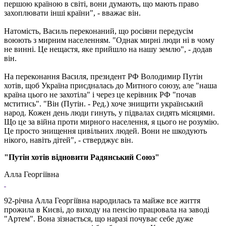
першою країною в світі, вони думають, що мають право
захоплювати інші країни", - вважає він.
Натомість, Василь переконаний, що росіяни передусім
воюють з мирним населенням. "Однак мирні люди ні в чому
не винні. Це нещастя, яке прийшло на нашу землю", - додав
він.
На переконання Василя, президент РФ Володимир Путін
хотів, щоб Україна приєдналась до Митного союзу, але "наша
країна цього не захотіла" і через це керівник РФ "почав
мститись". "Він (Путін. - Ред.) хоче знищити український
народ. Кожен день люди гинуть, у підвалах сидять місяцями.
Що це за війна проти мирного населення, я цього не розумію.
Це просто знищення цивільних людей. Вони не шкодують
нікого, навіть дітей", - стверджує він.
"Путін хотів відновити Радянський Союз"
Алла Георгіївна
92-річна Алла Георгіївна народилась та майже все життя
прожила в Києві, до виходу на пенсію працювала на заводі
"Артем". Вона зізнається, що наразі почуває себе дуже