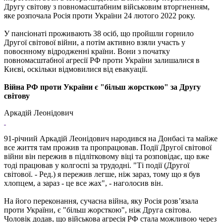
Другу світову з повномасштабним військовим вторгненням,
яке розпочала Росія проти України 24 лютого 2022 року.
У пансіонаті проживають 38 осіб, що пройшли горнило
Другої світової війни, а потім активно взяли участь у
повоєнному відродженні країни. Вони з початку
повномасштабної агресії РФ проти України залишалися в
Києві, оскільки відмовилися від евакуації.
Війна РФ проти України є "більш жорсткою" за Другу
світову
Аркадій Леонідович
91-річний Аркадій Леонідович народився на Донбасі та майже
все життя там прожив та пропрацював. Події Другої світової
війни він пережив в підлітковому віці та розповідає, що вже
тоді працював у колгоспі за трудодні. "Ті події (Другої
світової. - Ред.) я пережив легше, ніж зараз, тому що я був
хлопцем, а зараз - це все жах", - наголосив він.
На його переконання, сучасна війна, яку Росія розв’язала
проти України, є "більш жорсткою", ніж Друга світова.
Чоловік додав, що військова агресія РФ стала можливою через