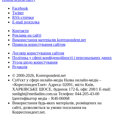
Facebook
Twitter
RSS-стрічки
E-mail розсилка
Контакти
Реклама на сайті
Використання матеріалів korrespondent.net
Правила користування сайтом
Договір користування сайтом
Політика у сфері конфіденційності і персональних даних
Угода щодо користування
Редакція
© 2000-2026, Korrespondent.net
Суб'єкт у сфері онлайн-медіа Назва онлайн-медіа –
«КореспонденТ.net» Адреса: 02091, місто Київ,
ХАРКІВСЬКЕ ШОСЕ, будинок 172-Б, офіс 208/1 E-mail:
sunlight@mediadim.com.ua
Телефон: 044-205-43-00
Ідентифікатор медіа – R40-06068
Використання будь-яких матеріалів, розміщених на
сайті, дозволяється за умови посилання на
Корреспондент.net.