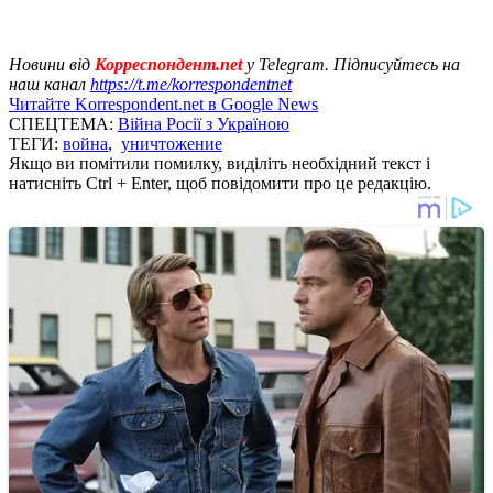
Новини від
Корреспондент.net
у Telegram. Підписуйтесь на
наш канал
https://t.me/korrespondentnet
Читайте Korrespondent.net в Google News
СПЕЦТЕМА:
Війна Росії з Україною
ТЕГИ:
война
,
уничтожение
Якщо ви помітили помилку, виділіть необхідний текст і
натисніть Ctrl + Enter, щоб повідомити про це редакцію.