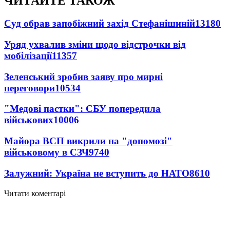
ЧИТАЙТЕ ТАКОЖ
Суд обрав запобіжний захід Стефанішиній
13180
Уряд ухвалив зміни щодо відстрочки від
мобілізації
11357
Зеленський зробив заяву про мирні
переговори
10534
"Медові пастки": СБУ попередила
військових
10006
Майора ВСП викрили на "допомозі"
військовому в СЗЧ
9740
Залужний: Україна не вступить до НАТО
8610
Читати коментарі