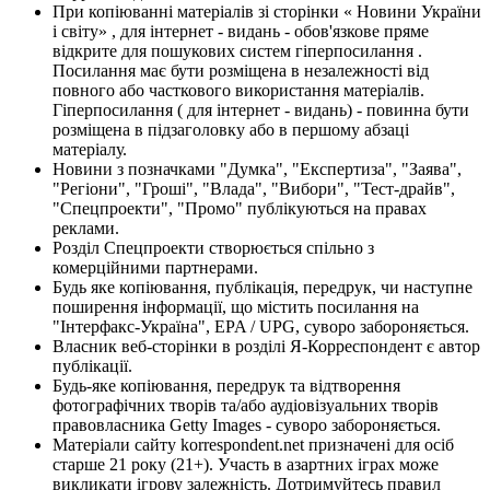
При копіюванні матеріалів зі сторінки « Новини України
і світу» , для інтернет - видань - обов'язкове пряме
відкрите для пошукових систем гіперпосилання .
Посилання має бути розміщена в незалежності від
повного або часткового використання матеріалів.
Гіперпосилання ( для інтернет - видань) - повинна бути
розміщена в підзаголовку або в першому абзаці
матеріалу.
Новини з позначками "Думка", "Експертиза", "Заява",
"Регіони", "Гроші", "Влада", "Вибори", "Тест-драйв",
"Спецпроекти", "Промо" публікуються на правах
реклами.
Розділ Спецпроекти створюється спільно з
комерційними партнерами.
Будь яке копіювання, публікація, передрук, чи наступне
поширення інформації, що містить посилання на
"Інтерфакс-Україна", EPA / UPG, суворо забороняється.
Власник веб-сторінки в розділі Я-Корреспондент є автор
публікації.
Будь-яке копіювання, передрук та відтворення
фотографічних творів та/або аудіовізуальних творів
правовласника Getty Images - суворо забороняється.
Матеріали сайту korrespondent.net призначені для осіб
старше 21 року (21+). Участь в азартних іграх може
викликати ігрову залежність. Дотримуйтесь правил