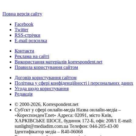
Повна версія сайту
Facebook
Twitter
RSS-стрічки
E-mail розсилка
Контакти
Реклама на сайті
Використання матеріалів korrespondent.net
Правила користування сайтом
Договір користування сайтом
Політика у сфері конфіденційності і персональних даних
Угода щодо користування
Редакція
© 2000-2026, Korrespondent.net
Суб'єкт у сфері онлайн-медіа Назва онлайн-медіа –
«КореспонденТ.net» Адреса: 02091, місто Київ,
ХАРКІВСЬКЕ ШОСЕ, будинок 172-Б, офіс 208/1 E-mail:
sunlight@mediadim.com.ua
Телефон: 044-205-43-00
Ідентифікатор медіа – R40-06068