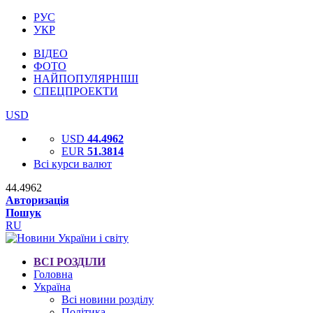
РУС
УКР
ВІДЕО
ФОТО
НАЙПОПУЛЯРНІШІ
СПЕЦПРОЕКТИ
USD
USD
44.4962
EUR
51.3814
Всі курси валют
44.4962
Авторизація
Пошук
RU
ВСІ РОЗДІЛИ
Головна
Україна
Всі новини розділу
Політика