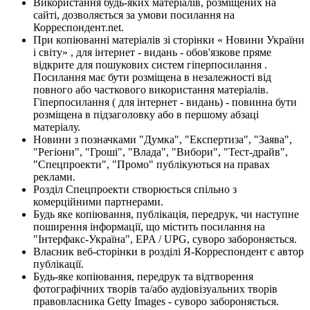
Використання будь-яких матеріалів, розміщених на
сайті, дозволяється за умови посилання на
Корреспондент.net.
При копіюванні матеріалів зі сторінки « Новини України
і світу» , для інтернет - видань - обов'язкове пряме
відкрите для пошукових систем гіперпосилання .
Посилання має бути розміщена в незалежності від
повного або часткового використання матеріалів.
Гіперпосилання ( для інтернет - видань) - повинна бути
розміщена в підзаголовку або в першому абзаці
матеріалу.
Новини з позначками "Думка", "Експертиза", "Заява",
"Регіони", "Гроші", "Влада", "Вибори", "Тест-драйв",
"Спецпроекти", "Промо" публікуються на правах
реклами.
Розділ Спецпроекти створюється спільно з
комерційними партнерами.
Будь яке копіювання, публікація, передрук, чи наступне
поширення інформації, що містить посилання на
"Інтерфакс-Україна", EPA / UPG, суворо забороняється.
Власник веб-сторінки в розділі Я-Корреспондент є автор
публікації.
Будь-яке копіювання, передрук та відтворення
фотографічних творів та/або аудіовізуальних творів
правовласника Getty Images - суворо забороняється.