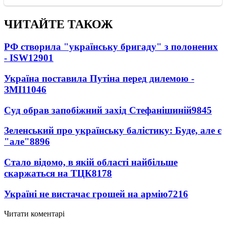
ЧИТАЙТЕ ТАКОЖ
РФ створила "українську бригаду" з полонених
- ISW
12901
Україна поставила Путіна перед дилемою -
ЗМІ
11046
Суд обрав запобіжний захід Стефанішиній
9845
Зеленський про українську балістику: Буде, але є
"але"
8896
Стало відомо, в якій області найбільше
скаржаться на ТЦК
8178
Україні не вистачає грошей на армію
7216
Читати коментарі