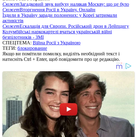
Сюжет
Загадковий звук вибуху налякав Москву: що це було
Сюжет
Вторгнення Росії в Україну. Онлайн
Їздили в Україну заради полонених: у Кореї затримали
активістів
Сюжет
Ескалація для Європи. Російський дрон в Лейпцигу
Колумбійські наркокартелі вчаться українській війні
безпілотників - ЗМІ
СПЕЦТЕМА:
Війна Росії з Україною
ТЕГИ:
блокирование
Якщо ви помітили помилку, виділіть необхідний текст і
натисніть Ctrl + Enter, щоб повідомити про це редакцію.