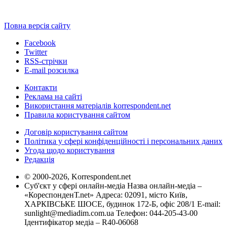
Повна версія сайту
Facebook
Twitter
RSS-стрічки
E-mail розсилка
Контакти
Реклама на сайті
Використання матеріалів korrespondent.net
Правила користування сайтом
Договір користування сайтом
Політика у сфері конфіденційності і персональних даних
Угода щодо користування
Редакція
© 2000-2026, Korrespondent.net
Суб'єкт у сфері онлайн-медіа Назва онлайн-медіа –
«КореспонденТ.net» Адреса: 02091, місто Київ,
ХАРКІВСЬКЕ ШОСЕ, будинок 172-Б, офіс 208/1 E-mail:
sunlight@mediadim.com.ua
Телефон: 044-205-43-00
Ідентифікатор медіа – R40-06068