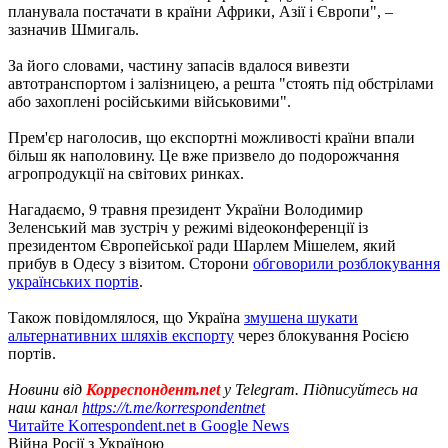
планувала постачати в країни Африки, Азії і Європи", –
зазначив Шмигаль.
За його словами, частину запасів вдалося вивезти
автотранспортом і залізницею, а решта "стоять під обстрілами
або захоплені російськими військовими".
Прем'єр наголосив, що експортні можливості країни впали
більш як наполовину. Це вже призвело до подорожчання
агропродукції на світових ринках.
Нагадаємо, 9 травня президент України Володимир
Зеленський мав зустріч у режимі відеоконференції із
президентом Європейської ради Шарлем Мішелем, який
прибув в Одесу з візитом. Сторони
обговорили розблокування
українських портів
.
Також повідомлялося, що Україна
змушена шукати
альтернативних шляхів експорту
через блокування Росією
портів.
Новини від
Корреспондент.net
у Telegram. Підписуйтесь на
наш канал
https://t.me/korrespondentnet
Читайте Korrespondent.net в Google News
Війна Росії з Україною