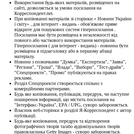
Використання будь-яких матеріалів, розміщених на
сайті, дозволяється за умови посилання на
Корреспондент.net.
При копіюванні матеріалів зі сторінки « Новини України
і світу» , для інтернет - видань - обов'язкове пряме
відкрите для пошукових систем гіперпосилання .
Посилання має бути розміщена в незалежності від
повного або часткового використання матеріалів.
Гіперпосилання ( для інтернет - видань) - повинна бути
розміщена в підзаголовку або в першому абзаці
матеріалу.
Новини з позначками "Думка", "Експертиза", "Заява",
"Регіони", "Гроші", "Влада", "Вибори", "Тест-драйв",
"Спецпроекти", "Промо" публікуються на правах
реклами.
Розділ Спецпроекти створюється спільно з
комерційними партнерами.
Будь яке копіювання, публікація, передрук, чи наступне
поширення інформації, що містить посилання на
"Інтерфакс-Україна", EPA / UPG, суворо забороняється.
Власник веб-сторінки в розділі Я-Корреспондент є автор
публікації.
Будь-яке копіювання, передрук та відтворення
фотографічних творів та/або аудіовізуальних творів
правовласника Getty Images - суворо забороняється.