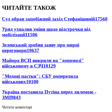
ЧИТАЙТЕ ТАКОЖ
Суд обрав запобіжний захід Стефанішиній
17560
Уряд ухвалив зміни щодо відстрочки від
мобілізації
11506
Зеленський зробив заяву про мирні
переговори
10637
Майора ВСП викрили на "допомозі"
військовому в СЗЧ
10129
"Медові пастки": СБУ попередила
військових
10100
Україна поставила Путіна перед дилемою -
ЗМІ
9843
Читати коментарі