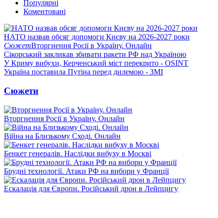
Популярні
Коментовані
НАТО назвав обсяг допомоги Києву на 2026-2027 роки
Сюжет
Вторгнення Росії в Україну. Онлайн
Сікорський закликав збивати ракети РФ над Україною
У Криму вибухи, Керченський міст перекрито - OSINT
Україна поставила Путіна перед дилемою - ЗМІ
Сюжети
Вторгнення Росії в Україну. Онлайн
Війна на Близькому Сході. Онлайн
Бенкет генералів. Наслідки вибуху в Москві
Брудні технології. Атаки РФ на вибори у Франції
Ескалація для Європи. Російський дрон в Лейпцигу