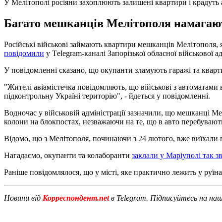
У Мелітополі росіяни захоплюють залишені квартири і крадуть 
Багато мешканців Мелітополя намагают
Російські військові займають квартири мешканців Мелітополя, як
повідомили
у Тelegram-каналі Запорізької обласної військової ад
У повідомленні сказано, що окупанти зламують гаражі та кварт
"Жителі авіамістечка повідомляють, що військові з автоматами 
підконтрольну Україні територію", - йдеться у повідомленні.
Водночас у військовій адміністрації зазначили, що мешканці М
колони на блокпостах, незважаючи на те, що в авто перебувають
Відомо, що з Мелітополя, починаючи з 24 лютого, вже виїхали 
Нагадаємо, окупанти та колаборанти
заклали у Маріуполі так з
Раніше повідомлялося, що у місті, яке практично лежить у руїн
Новини від
Корреспондент.net
в Telegram. Підписуйтесь на на