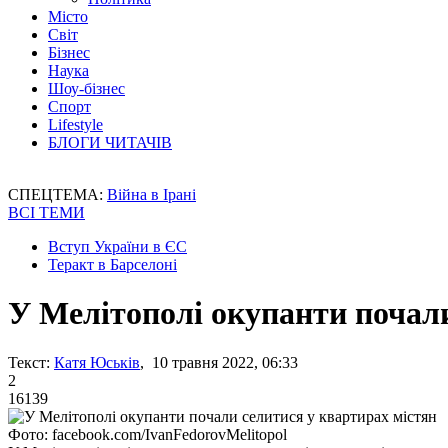
Місто
Світ
Бізнес
Наука
Шоу-бізнес
Спорт
Lifestyle
БЛОГИ ЧИТАЧІВ
СПЕЦТЕМА:
Війна в Ірані
ВСІ ТЕМИ
Вступ України в ЄС
Теракт в Барселоні
У Мелітополі окупанти почали
Текст:
Катя Юськів
, 10 травня 2022, 06:33
2
16139
Фото: facebook.com/IvanFedorovMelitopol