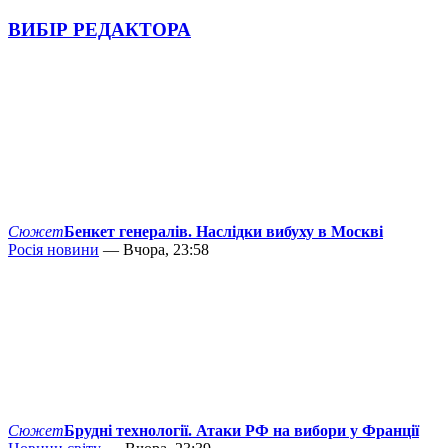
ВИБІР РЕДАКТОРА
Сюжет
Бенкет генералів. Наслідки вибуху в Москві
Росія новини
— Вчора, 23:58
Сюжет
Брудні технології. Атаки РФ на вибори у Франції