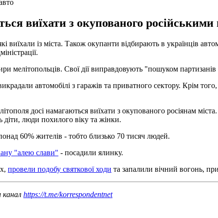
авто
ься виїхати з окупованого російськими 
і виїхали із міста. Також окупанти відбирають в українців автомо
міністрації.
ири мелітопольців. Свої дії виправдовують "пошуком партизанів і
викрадали автомобілі з гаражів та приватного сектору. Крім того
елітополя досі намагаються виїхати з окупованого росіянам міст
 діти, люди похилого віку та жінки.
понад 60% жителів - тобто близько 70 тисяч людей.
вану "алею слави"
- посадили ялинку.
ах,
провели подобу святкової ходи
та запалили вічний вогонь, пр
ш канал
https://t.me/korrespondentnet