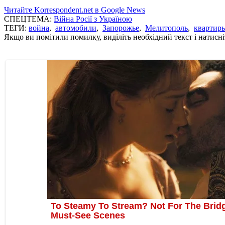
Читайте Korrespondent.net в Google News
СПЕЦТЕМА:
Війна Росії з Україною
ТЕГИ:
война
,
автомобили
,
Запорожье
,
Мелитополь
,
квартир
Якщо ви помітили помилку, виділіть необхідний текст і натисніт