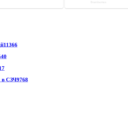
ії
11366
540
17
 в СЗЧ
9768