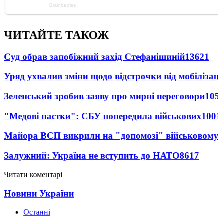
ЧИТАЙТЕ ТАКОЖ
Суд обрав запобіжний захід Стефанішиній
13621
Уряд ухвалив зміни щодо відстрочки від мобілізац
Зеленський зробив заяву про мирні переговори
10
"Медові пастки": СБУ попередила військових
100
Майора ВСП викрили на "допомозі" військовому
Залужний: Україна не вступить до НАТО
8617
Читати коментарі
Новини України
Останні