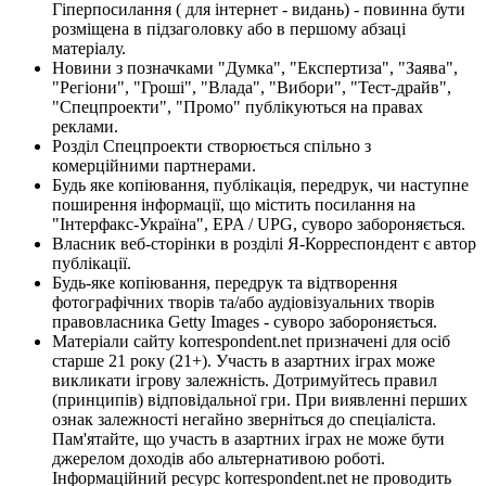
Гіперпосилання ( для інтернет - видань) - повинна бути
розміщена в підзаголовку або в першому абзаці
матеріалу.
Новини з позначками "Думка", "Експертиза", "Заява",
"Регіони", "Гроші", "Влада", "Вибори", "Тест-драйв",
"Спецпроекти", "Промо" публікуються на правах
реклами.
Розділ Спецпроекти створюється спільно з
комерційними партнерами.
Будь яке копіювання, публікація, передрук, чи наступне
поширення інформації, що містить посилання на
"Інтерфакс-Україна", EPA / UPG, суворо забороняється.
Власник веб-сторінки в розділі Я-Корреспондент є автор
публікації.
Будь-яке копіювання, передрук та відтворення
фотографічних творів та/або аудіовізуальних творів
правовласника Getty Images - суворо забороняється.
Матеріали сайту korrespondent.net призначені для осіб
старше 21 року (21+). Участь в азартних іграх може
викликати ігрову залежність. Дотримуйтесь правил
(принципів) відповідальної гри. При виявленні перших
ознак залежності негайно зверніться до спеціаліста.
Пам'ятайте, що участь в азартних іграх не може бути
джерелом доходів або альтернативою роботі.
Інформаційний ресурс korrespondent.net не проводить