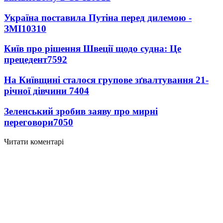
Україна поставила Путіна перед дилемою -
ЗМІ
10310
Київ про рішення Швеції щодо судна: Це
прецедент
7592
На Київщині сталося групове зґвалтування 21-
річної дівчини
7404
Зеленський зробив заяву про мирні
переговори
7050
Читати коментарі