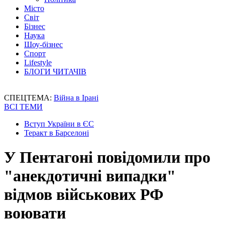
Місто
Світ
Бізнес
Наука
Шоу-бізнес
Спорт
Lifestyle
БЛОГИ ЧИТАЧІВ
СПЕЦТЕМА:
Війна в Ірані
ВСІ ТЕМИ
Вступ України в ЄС
Теракт в Барселоні
У Пентагоні повідомили про
"анекдотичні випадки"
відмов військових РФ
воювати