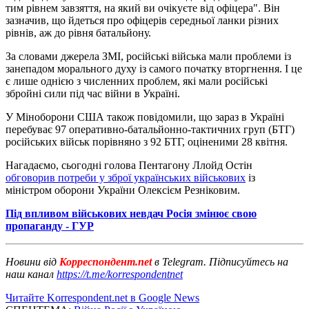
тим рівнем завзяття, на який ви очікуєте від офіцера". Він
зазначив, що йдеться про офіцерів середньої ланки різних
рівнів, аж до рівня батальйону.
За словами джерела ЗМІ, російські війська мали проблеми із
занепадом морального духу із самого початку вторгнення. І це
є лише однією з численних проблем, які мали російські
збройні сили під час війни в Україні.
У Міноборони США також повідомили, що зараз в Україні
перебуває 97 оперативно-батальйонно-тактичних груп (БТГ)
російських військ порівняно з 92 БТГ, оціненими 28 квітня.
Нагадаємо, сьогодні голова Пентагону Ллойд Остін
обговорив потреби у зброї українських військових
із
міністром оборони України Олексієм Резніковим.
Під впливом військових невдач Росія змінює свою
пропаганду - ГУР
Новини від
Корреспондент.net
в Telegram. Підписуйтесь на
наш канал
https://t.me/korrespondentnet
Читайте Korrespondent.net в Google News