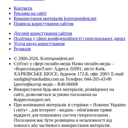
Контакти
Реклама на сайті
Використання матеріалів korrespondent.net
Правила користування сайтом
Договір користування сайтом
Політика у сфері конфіденційності і персональних даних
Угода щодо користування
Редакція
© 2000-2026, Korrespondent.net
Суб'єкт у сфері онлайн-медіа Назва онлайн-медіа –
«КореспонденТ.net» Адреса: 02091, місто Київ,
ХАРКІВСЬКЕ ШОСЕ, будинок 172-Б, офіс 208/1 E-mail:
sunlight@mediadim.com.ua
Телефон: 044-205-43-00
Ідентифікатор медіа – R40-06068
Використання будь-яких матеріалів, розміщених на
сайті, дозволяється за умови посилання на
Корреспондент.net.
При копіюванні матеріалів зі сторінки « Новини України
і світу» , для інтернет - видань - обов'язкове пряме
відкрите для пошукових систем гіперпосилання .
Посилання має бути розміщена в незалежності від
повного або часткового використання матеріалів.