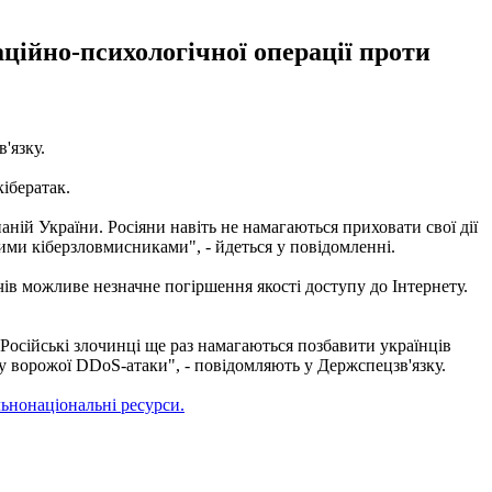
ційно-психологічної операції проти
'язку.
ібератак.
й України. Росіяни навіть не намагаються приховати свої дії
ними кіберзловмисниками", - йдеться у повідомленні.
ів можливе незначне погіршення якості доступу до Інтернету.
Російські злочинці ще раз намагаються позбавити українців
иву ворожої DDoS-атаки", - повідомляють у Держспецзв'язку.
альнонаціональні ресурси.