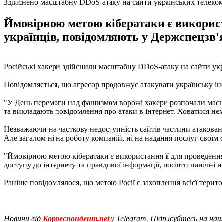
Здійснено масштабну DDoS-атаку на сайти українських телеком
Ймовірною метою кібератаки є використ
українців, повідомляють у Держспецзв'
Російські хакери здійснили масштабну DDoS-атаку на сайти укр
Повідомляється, що агресор продовжує атакувати українську ін
"У День перемоги над фашизмом ворожі хакери розпочали масшт
та викладають повідомлення про атаки в інтернет. Ховатися нема
Незважаючи на часткову недоступність сайтів частини атакован
Але загалом ні на роботу компаній, ні на надання послуг свої
"Ймовірною метою кібератаки є використання її для проведення
доступу до інтернету та правдивої інформації, посіяти панічні
Раніше повідомлялося, що метою Росії є захоплення всієї терито
Новини від
Корреспондент.net
у Telegram. Підписуйтесь на на