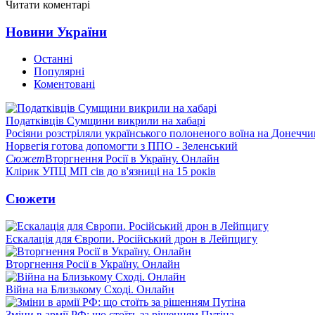
Читати коментарі
Новини України
Останні
Популярні
Коментовані
Податківців Сумщини викрили на хабарі
Росіяни розстріляли українського полоненого воїна на Донеччи
Норвегія готова допомогти з ППО - Зеленський
Сюжет
Вторгнення Росії в Україну. Онлайн
Клірик УПЦ МП сів до в'язниці на 15 років
Сюжети
Ескалація для Європи. Російський дрон в Лейпцигу
Вторгнення Росії в Україну. Онлайн
Війна на Близькому Сході. Онлайн
Зміни в армії РФ: що стоїть за рішенням Путіна