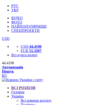
РУС
УКР
ВІДЕО
ФОТО
НАЙПОПУЛЯРНІШІ
СПЕЦПРОЕКТИ
USD
USD
44.4190
EUR
51.3207
Всі курси валют
44.4190
Авторизація
Пошук
RU
ВСІ РОЗДІЛИ
Головна
Україна
Всі новини розділу
Політика