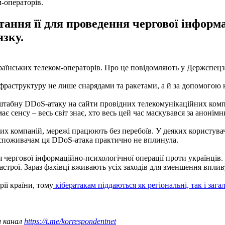
-операторів.
ання її для проведення чергової інформа
язку.
аїнських телеком-операторів. Про це повідомляють у Держспецзв
фраструктуру не лише снарядами та ракетами, а й за допомогою к
абну DDoS-атаку на сайти провідних телекомунікаційних компані
є сенсу – весь світ знає, хто весь цей час маскувався за анонім
их компаній, мережі працюють без перебоїв. У деяких користувач
м споживачам ця DDoS-атака практично не вплинула.
 чергової інформаційно-психологічної операції проти українців. 
 настрої. Зараз фахівці вживають усіх заходів для зменшення впл
рії країни, тому
кібератакам піддаються як регіональні, так і заг
ш канал
https://t.me/korrespondentnet