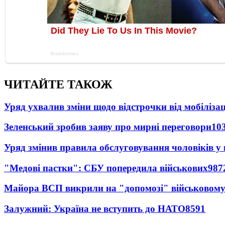
ЧИТАЙТЕ ТАКОЖ
Уряд ухвалив зміни щодо відстрочки від мобілізац
Зеленський зробив заяву про мирні переговори
10
Уряд змінив правила обслуговування чоловіків у
"Медові пастки": СБУ попередила військових
987
Майора ВСП викрили на "допомозі" військовому
Залужний: Україна не вступить до НАТО
8591