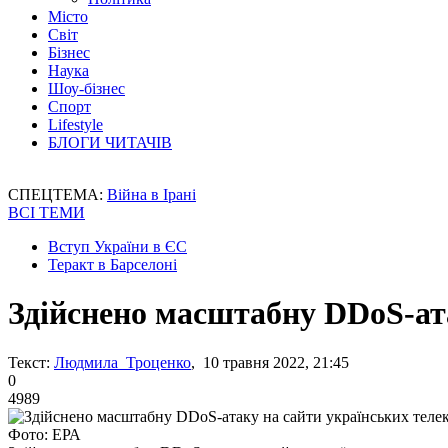
Місто
Світ
Бізнес
Наука
Шоу-бізнес
Спорт
Lifestyle
БЛОГИ ЧИТАЧІВ
СПЕЦТЕМА:
Війна в Ірані
ВСІ ТЕМИ
Вступ України в ЄС
Теракт в Барселоні
Здійснено масштабну DDoS-ата
Текст:
Людмила Троценко
, 10 травня 2022, 21:45
0
4989
Фото: ЕРА