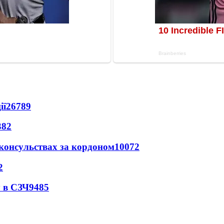
ії
26789
382
 консульствах за кордоном
10072
2
 в СЗЧ
9485