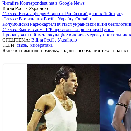
Читайте Korrespondent.net в Google News
Війна Росії з Україною
Сюжет
Ескалація для Європи. Російський дрон в Лейпцигу
Сюжет
Вторгнення Росії в Україну. Онлайн
Колумбійські наркокартелі вчаться українській війні безпілотни
Сюжет
Зміни в армії РФ: що стоїть за рішенням Путіна
Пропагували війну та окупацію: викрито мережу прихильникі
СПЕЦТЕМА:
Війна Росії з Україною
ТЕГИ:
связь
,
кибератака
Якщо ви помітили помилку, виділіть необхідний текст і натисніт