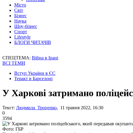
Місто
Світ
Бізнес
Наука
Шоу-бізнес
Спорт
Lifestyle
БЛОГИ ЧИТАЧІВ
СПЕЦТЕМА:
Війна в Ірані
ВСІ ТЕМИ
Вступ України в ЄС
Теракт в Барселоні
У Харкові затримано поліцейс
Текст:
Людмила Троценко
, 11 травня 2022, 16:30
0
3594
Фото: ГБР