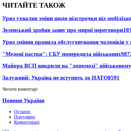
ЧИТАЙТЕ ТАКОЖ
Уряд ухвалив зміни щодо відстрочки від мобілізац
Зеленський зробив заяву про мирні переговори
10
Уряд змінив правила обслуговування чоловіків у
"Медові пастки": СБУ попередила військових
987
Майора ВСП викрили на "допомозі" військовому
Залужний: Україна не вступить до НАТО
8591
Читати коментарі
Новини України
Останні
Популярні
Коментовані