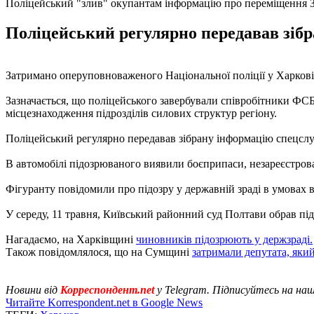
Поліцейський "злив" окупантам інформацію про переміщення
Поліцейський регулярно передавав зібр
Затримано оперуповноваженого Національної поліції у Харкові
Зазначається, що поліцейського завербували співробітники ФСБ 
місцезнаходження підрозділів силових структур регіону.
Поліцейський регулярно передавав зібрану інформацію спецслу
В автомобілі підозрюваного виявили боєприпаси, незареєстрова
Фігуранту повідомили про підозру у державній зраді в умовах в
У середу, 11 травня, Київський районний суд Полтави обрав пі
Нагадаємо, на Харківщині
чиновників підозрюють у держзраді.
Також повідомлялося, що на Сумщині
затримали депутата, яки
Новини від
Корреспондент.net
у Telegram. Підписуйтесь на на
Читайте Korrespondent.net в Google News