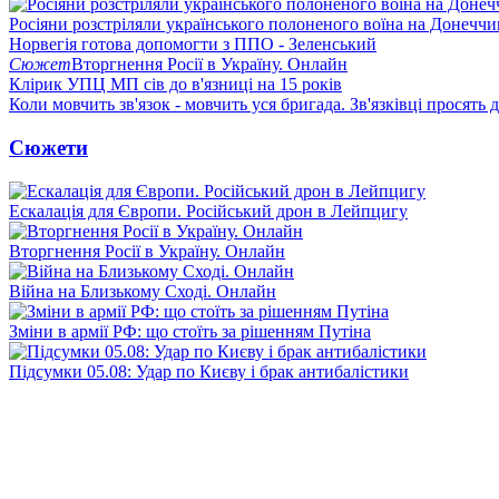
Росіяни розстріляли українського полоненого воїна на Донеччи
Норвегія готова допомогти з ППО - Зеленський
Сюжет
Вторгнення Росії в Україну. Онлайн
Клірик УПЦ МП сів до в'язниці на 15 років
Коли мовчить зв'язок - мовчить уся бригада. Зв'язківці просять
Сюжети
Ескалація для Європи. Російський дрон в Лейпцигу
Вторгнення Росії в Україну. Онлайн
Війна на Близькому Сході. Онлайн
Зміни в армії РФ: що стоїть за рішенням Путіна
Підсумки 05.08: Удар по Києву і брак антибалістики