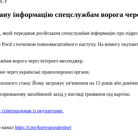
 ЗСУ
ану інформацію спецслужбам ворога чере
, який передавав російським спецслужбам інформацію про підро
Росії з початком повномасштабного наступу. На вимогу окупантів
жбам ворога через інтернет-месенджер.
ні через українські правоохоронні органи.
оєнного стану. Йому загрожує ув'язнення на 15 років або довічне
дозрюваному запобіжний захід у вигляді тримання під вартою.
й співпрацював із окупантами.
ш канал
https://t.me/korrespondentnet