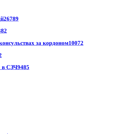
ії
26789
382
 консульствах за кордоном
10072
2
 в СЗЧ
9485