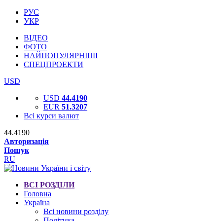
РУС
УКР
ВІДЕО
ФОТО
НАЙПОПУЛЯРНІШІ
СПЕЦПРОЕКТИ
USD
USD
44.4190
EUR
51.3207
Всі курси валют
44.4190
Авторизація
Пошук
RU
ВСІ РОЗДІЛИ
Головна
Україна
Всі новини розділу
Політика