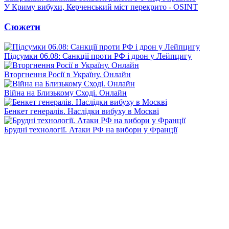
У Криму вибухи, Керченський міст перекрито - OSINT
Сюжети
Підсумки 06.08: Санкції проти РФ і дрон у Лейпцигу
Вторгнення Росії в Україну. Онлайн
Війна на Близькому Сході. Онлайн
Бенкет генералів. Наслідки вибуху в Москві
Брудні технології. Атаки РФ на вибори у Франції