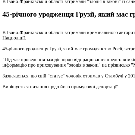
В Івано-Франківській області затримали "злодія в законі" із с
45-річного уродженця Грузії, який має г
В Івано-Франківській області затримали кримінального автори
Нацполіції.
45-річного уродженця Грузії, який має громадянство Росії, зат
"Під час проведення заходів щодо відпрацювання представників 
інформацію про приховування "злодія в законі" на прізвисько "М
Зазначається, що свій "статус" чоловік отримав у Стамбулі у 2013
Вирішується питання щодо його примусової депортації.