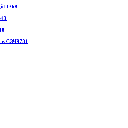
ії
11368
543
18
 в СЗЧ
9781