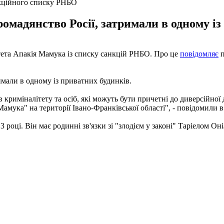
анкційного списку РНБО
ромадянство Росії, затримали в одному із
тета Апакія Мамука із списку санкцій РНБО. Про це
повідомляє
п
римали в одному із приватних будинків.
криміналітету та осіб, які можуть бути причетні до диверсійної
амука" на території Івано-Франківської області", - повідомили в 
 році. Він має родинні зв'язки зі "злодієм у законі" Таріелом Оні