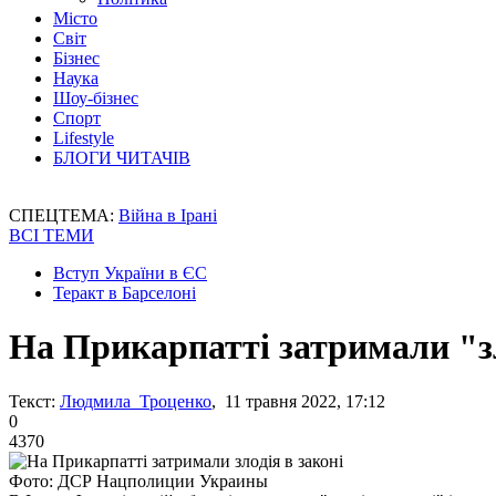
Місто
Світ
Бізнес
Наука
Шоу-бізнес
Спорт
Lifestyle
БЛОГИ ЧИТАЧІВ
СПЕЦТЕМА:
Війна в Ірані
ВСІ ТЕМИ
Вступ України в ЄС
Теракт в Барселоні
На Прикарпатті затримали "зл
Текст:
Людмила Троценко
, 11 травня 2022, 17:12
0
4370
Фото: ДСР Нацполиции Украины