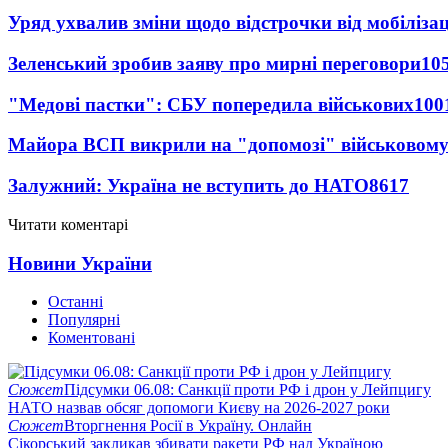
Уряд ухвалив зміни щодо відстрочки від мобілізац
Зеленський зробив заяву про мирні переговори
10
"Медові пастки": СБУ попередила військових
100
Майора ВСП викрили на "допомозі" військовому
Залужний: Україна не вступить до НАТО
8617
Читати коментарі
Новини України
Останні
Популярні
Коментовані
Сюжет
Підсумки 06.08: Санкції проти РФ і дрон у Лейпцигу
НАТО назвав обсяг допомоги Києву на 2026-2027 роки
Сюжет
Вторгнення Росії в Україну. Онлайн
Сікорський закликав збивати ракети РФ над Україною