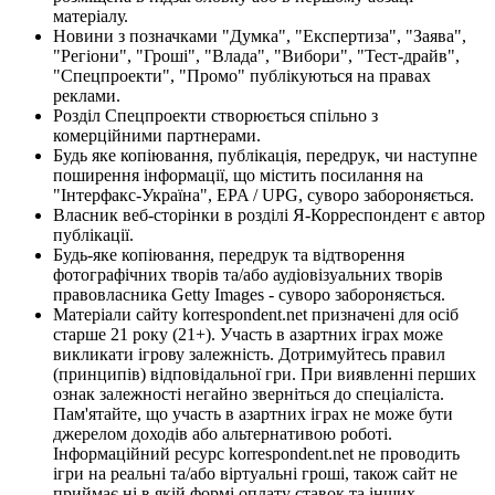
матеріалу.
Новини з позначками "Думка", "Експертиза", "Заява",
"Регіони", "Гроші", "Влада", "Вибори", "Тест-драйв",
"Спецпроекти", "Промо" публікуються на правах
реклами.
Розділ Спецпроекти створюється спільно з
комерційними партнерами.
Будь яке копіювання, публікація, передрук, чи наступне
поширення інформації, що містить посилання на
"Інтерфакс-Україна", EPA / UPG, суворо забороняється.
Власник веб-сторінки в розділі Я-Корреспондент є автор
публікації.
Будь-яке копіювання, передрук та відтворення
фотографічних творів та/або аудіовізуальних творів
правовласника Getty Images - суворо забороняється.
Матеріали сайту korrespondent.net призначені для осіб
старше 21 року (21+). Участь в азартних іграх може
викликати ігрову залежність. Дотримуйтесь правил
(принципів) відповідальної гри. При виявленні перших
ознак залежності негайно зверніться до спеціаліста.
Пам'ятайте, що участь в азартних іграх не може бути
джерелом доходів або альтернативою роботі.
Інформаційний ресурс korrespondent.net не проводить
ігри на реальні та/або віртуальні гроші, також сайт не
приймає ні в якій формі оплату ставок та інших