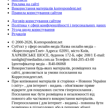
Реклама на сайті
Використання матеріалів korrespondent.net
Правила користування сайтом
Договір користування сайтом
Політика у сфері конфіденційності і персональних даних
Угода щодо користування
Редакція
© 2000-2026, Korrespondent.net
Суб'єкт у сфері онлайн-медіа Назва онлайн-медіа –
«КореспонденТ.net» Адреса: 02091, місто Київ,
ХАРКІВСЬКЕ ШОСЕ, будинок 172-Б, офіс 208/1 E-mail:
sunlight@mediadim.com.ua
Телефон: 044-205-43-00
Ідентифікатор медіа – R40-06068
Використання будь-яких матеріалів, розміщених на
сайті, дозволяється за умови посилання на
Корреспондент.net.
При копіюванні матеріалів зі сторінки « Новини України
і світу» , для інтернет - видань - обов'язкове пряме
відкрите для пошукових систем гіперпосилання .
Посилання має бути розміщена в незалежності від
повного або часткового використання матеріалів.
Гіперпосилання ( для інтернет - видань) - повинна бути
розміщена в підзаголовку або в першому абзаці