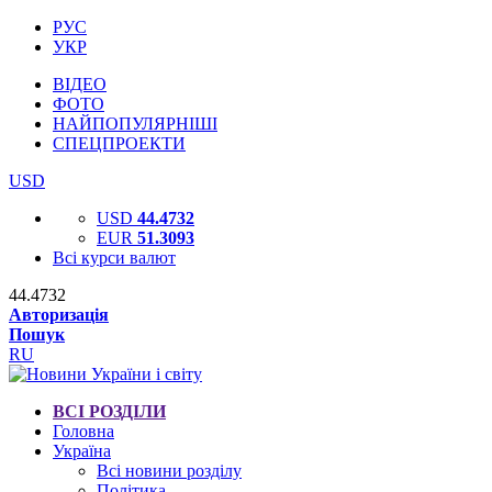
РУС
УКР
ВІДЕО
ФОТО
НАЙПОПУЛЯРНІШІ
СПЕЦПРОЕКТИ
USD
USD
44.4732
EUR
51.3093
Всі курси валют
44.4732
Авторизація
Пошук
RU
ВСІ РОЗДІЛИ
Головна
Україна
Всі новини розділу
Політика