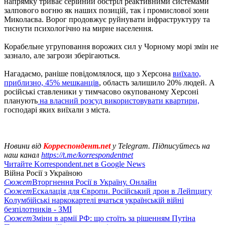
напрямку триває серійний обстріл реактивними системами
залпового вогню як наших позицій, так і промислової зони
Миколаєва. Ворог продовжує руйнувати інфраструктуру та
тиснути психологічно на мирне населення.
Корабельне угруповання ворожих сил у Чорному морі змін не
зазнало, але загрози зберігаються.
Нагадаємо, раніше повідомлялося, що з Херсона
виїхало,
приблизно, 45% мешканців
, область залишило 20% людей. А
російські ставленики у тимчасово окупованому Херсоні
планують
на власний розсуд використовувати квартири,
господарі яких виїхали з міста.
Новини від
Корреспондент.net
у Telegram. Підписуйтесь на
наш канал
https://t.me/korrespondentnet
Читайте Korrespondent.net в Google News
Війна Росії з Україною
Сюжет
Вторгнення Росії в Україну. Онлайн
Сюжет
Ескалація для Європи. Російський дрон в Лейпцигу
Колумбійські наркокартелі вчаться українській війні
безпілотників - ЗМІ
Сюжет
Зміни в армії РФ: що стоїть за рішенням Путіна