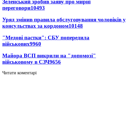
Зеленський зробив заяву про мирні
переговори
10493
Уряд змінив правила обслуговування чоловіків у
консульствах за кордоном
10148
"Медові пастки": СБУ попередила
військових
9960
Майора ВСП викрили на "допомозі"
військовому в СЗЧ
9656
Читати коментарі