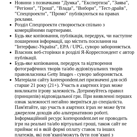
Новини з позначками "Думка", "Експертиза", "Заява",
"Регіони", "Гроші", "Влада", "Вибори", "Тест-драйв",
"Спецпроекти", "Промо" публікуються на правах
реклами.
Розділ Спецпроекти створюється спільно з
комерційними партнерами.
Будь яке копіювання, публікація, передрук, чи наступне
поширення інформації, що містить посилання на
"Інтерфакс-Україна", EPA / UPG, суворо забороняється.
Власник веб-сторінки в розділі Я-Корреспондент є автор
публікації.
Будь-яке копіювання, передрук та відтворення
фотографічних творів та/або аудіовізуальних творів
правовласника Getty Images - суворо забороняється.
Матеріали сайту korrespondent.net призначені для осіб
старше 21 року (21+). Участь в азартних іграх може
викликати ігрову залежність. Дотримуйтесь правил
(принципів) відповідальної гри. При виявленні перших
ознак залежності негайно зверніться до спеціаліста.
Пам'ятайте, що участь в азартних іграх не може бути
джерелом доходів або альтернативою роботі.
Інформаційний ресурс korrespondent.net не проводить
ігри на реальні та/або віртуальні гроші, також сайт не
приймає ні в якій формі оплату ставок та інших
платежів, які пов’язані/можуть бути пов’язані з