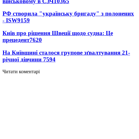
військовому в СЗЧ
10365
РФ створила "українську бригаду" з полонених
- ISW
9159
Київ про рішення Швеції щодо судна: Це
прецедент
7620
На Київщині сталося групове зґвалтування 21-
річної дівчини
7594
Читати коментарі