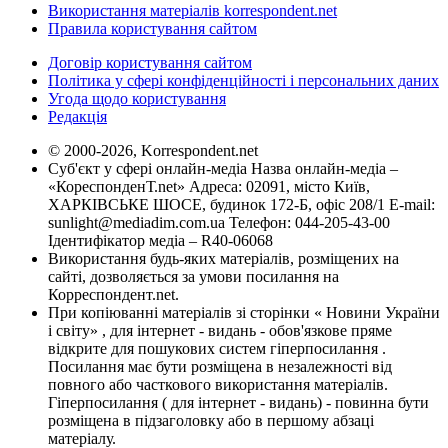
Використання матеріалів korrespondent.net
Правила користування сайтом
Договір користування сайтом
Політика у сфері конфіденційності і персональних даних
Угода щодо користування
Редакція
© 2000-2026, Korrespondent.net
Суб'єкт у сфері онлайн-медіа Назва онлайн-медіа –
«КореспонденТ.net» Адреса: 02091, місто Київ,
ХАРКІВСЬКЕ ШОСЕ, будинок 172-Б, офіс 208/1 E-mail:
sunlight@mediadim.com.ua
Телефон: 044-205-43-00
Ідентифікатор медіа – R40-06068
Використання будь-яких матеріалів, розміщених на
сайті, дозволяється за умови посилання на
Корреспондент.net.
При копіюванні матеріалів зі сторінки « Новини України
і світу» , для інтернет - видань - обов'язкове пряме
відкрите для пошукових систем гіперпосилання .
Посилання має бути розміщена в незалежності від
повного або часткового використання матеріалів.
Гіперпосилання ( для інтернет - видань) - повинна бути
розміщена в підзаголовку або в першому абзаці
матеріалу.