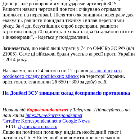
Донець, але розпорошився під ударами артилерії ЗСУ.
Рашисти навели черговий понтон і очікувано отримали
прильоти на переправі. Після того як знищили переправу для
евакуації, рашисти покидали техніку і вплав перепливли
річку. За 4 дні безуспішних спроб переправи, рашисти
втратили понад 70 одиниць техніки та два батальйони піхоти
з інженерами", - йдеться у повідомленні.
Зазначається, що найбільші втрати у 74-го ОМСБр ЗС РФ (в/ч
21005). Саме ці військові брали участь в агресії проти України
з 2014 року.
Нагадаємо, що з 24 лютого по 12 травня
загальні втрати
особового складу російських військ
на території України,
орієнтовно, становили 26 650 (+300 за добу) осіб.
На Донбасі ЗСУ знищили склад боєприпасів противника
Новини від
Корреспондент.net
у Telegram. Підписуйтесь на
наш канал
https://t.me/korrespondentnet
Читайте Korrespondent.net в Google News
ТЕГИ:
Луганская область
Якщо ви помітили помилку, виділіть необхідний текст і
натисніть Ctrl + Enter, щоб повідомити про це редакцію.