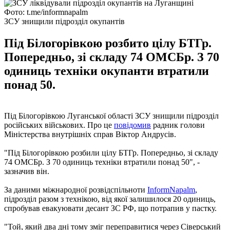
Фото: t.me/informnapalm
ЗСУ знищили підрозділ окупантів
Під Білогорівкою розбито цілу БТГр.
Попередньо, зі складу 74 ОМСБр. З 70
одиниць техніки окупанти втратили
понад 50.
Під Білогорівкою Луганської області ЗСУ знищили підрозділ
російських військових. Про це
повідомив
радник голови
Міністерства внутрішніх справ Віктор Андрусів.
"Під Білогорівкою розбили цілу БТГр. Попередньо, зі складу
74 ОМСБр. З 70 одиниць техніки втратили понад 50", -
зазначив він.
За даними міжнародної розвідспільноти
InformNapalm
,
підрозділ разом з технікою, від якої залишилося 20 одиниць,
спробував евакуювати десант ЗС РФ, що потрапив у пастку.
"Той, який два дні тому зміг переправитися через Сіверський