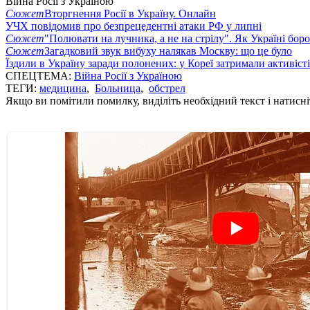
Війна Росії з Україною
Сюжет
Вторгнення Росії в Україну. Онлайн
УЧХ повідомив про безпрецедентні атаки РФ у липні
Сюжет
"Полювати на лучника, а не на стрілу". Як Україні бор
Сюжет
Загадковий звук вибуху налякав Москву: що це було
Їздили в Україну заради полонених: у Кореї затримали активіст
СПЕЦТЕМА:
Війна Росії з Україною
ТЕГИ:
медицина
,
Больница
,
обстрел
Якщо ви помітили помилку, виділіть необхідний текст і натисніт