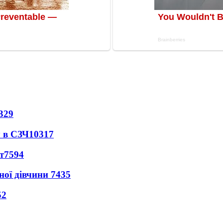
329
 в СЗЧ
10317
т
7594
ної дівчини
7435
52