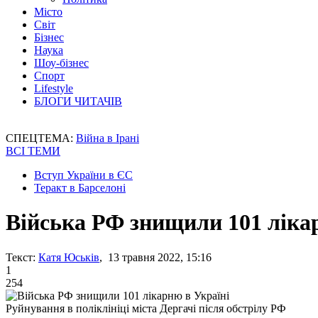
Місто
Світ
Бізнес
Наука
Шоу-бізнес
Спорт
Lifestyle
БЛОГИ ЧИТАЧІВ
СПЕЦТЕМА:
Війна в Ірані
ВСІ ТЕМИ
Вступ України в ЄС
Теракт в Барселоні
Війська РФ знищили 101 ліка
Текст:
Катя Юськів
, 13 травня 2022, 15:16
1
254
Руйнування в поліклініці міста Дергачі після обстрілу РФ