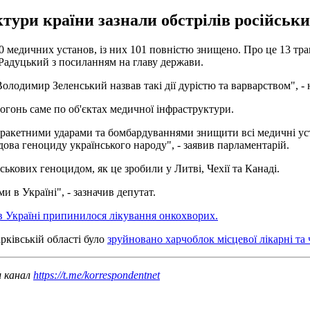
ктури країни зазнали обстрілів російськи
70 медичних установ, із них 101 повністю знищено. Про це 13 тр
 Радуцький з посиланням на главу держави.
Володимир Зеленський назвав такі дії дурістю та варварством", -
вогонь саме по об'єктах медичної інфраструктури.
ть ракетними ударами та бомбардуваннями знищити всі медичні у
дова геноциду українського народу", - заявив парламентарій.
ькових геноцидом, як це зробили у Литві, Чехії та Канаді.
 в Україні", - зазначив депутат.
в Україні припинилося лікування онкохворих.
рківській області було
зруйновано харчоблок місцевої лікарні та 
ш канал
https://t.me/korrespondentnet