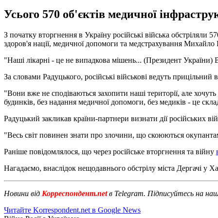
Усього 570 об'єктів медичної інфрастру
З початку вторгнення в Україну російські війська обстріляли 5
здоров'я нації, медичної допомоги та медстрахування Михайло
"Наші лікарні - це не випадкова мішень... (Президент України) 
За словами Радуцького, російські військові ведуть прицільний 
"Вони вже не сподіваються захопити наші території, але хочу
будинків, без надання медичної допомоги, без медиків - це скла
Радуцький закликав країни-партнери визнати дії російських війс
"Весь світ повинен знати про злочини, що скоюються окупантами
Раніше повідомлялося, що через російське вторгнення та війну
Нагадаємо, внаслідок нещодавнього обстрілу міста Дергачі у Ха
Новини від
Корреспондент.net
в Telegram. Підписуйтесь на на
Читайте Korrespondent.net в Google News