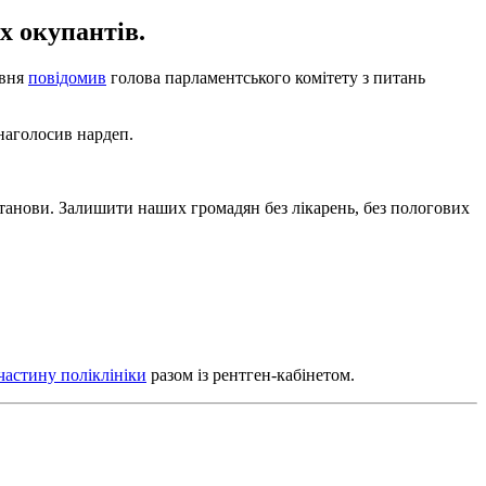
х окупантів.
авня
повідомив
голова парламентського комітету з питань
 наголосив нардеп.
станови. Залишити наших громадян без лікарень, без пологових
частину поліклініки
разом із рентген-кабінетом.