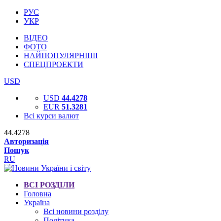
РУС
УКР
ВІДЕО
ФОТО
НАЙПОПУЛЯРНІШІ
СПЕЦПРОЕКТИ
USD
USD
44.4278
EUR
51.3281
Всі курси валют
44.4278
Авторизація
Пошук
RU
ВСІ РОЗДІЛИ
Головна
Україна
Всі новини розділу
Політика