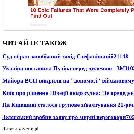
ЧИТАЙТЕ ТАКОЖ
Суд обрав запобіжний захід Стефанішиній
21148
Україна поставила Путіна перед дилемою - ЗМІ
10
Майора ВСП викрили на "допомозі" військовому
Київ про рішення Швеції щодо судна: Це прецеден
На Київщині сталося групове зґвалтування 21-річ
Зеленський зробив заяву про мирні переговори
70
Читати коментарі