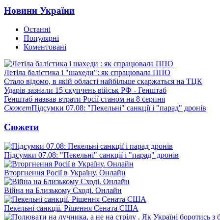
Новини України
Останні
Популярні
Коментовані
Летіла балістика і "шахеди": як спрацювала ППО
Стало відомо, в якій області найбільше скаржаться на ТЦК
Ударів зазнали 15 скупчень військ РФ - Генштаб
Генштаб назвав втрати Росії станом на 8 серпня
Сюжет
Підсумки 07.08: "Пекельні" санкції і "парад" дронів
Сюжети
Підсумки 07.08: "Пекельні" санкції і "парад" дронів
Вторгнення Росії в Україну. Онлайн
Війна на Близькому Сході. Онлайн
Пекельні санкції. Рішення Сената США