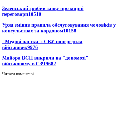
Зеленський зробив заяву про мирні
переговори
10510
Уряд змінив правила обслуговування чоловіків у
консульствах за кордоном
10158
"Медові пастки": СБУ попередила
військових
9976
Майора ВСП викрили на "допомозі"
військовому в СЗЧ
9682
Читати коментарі