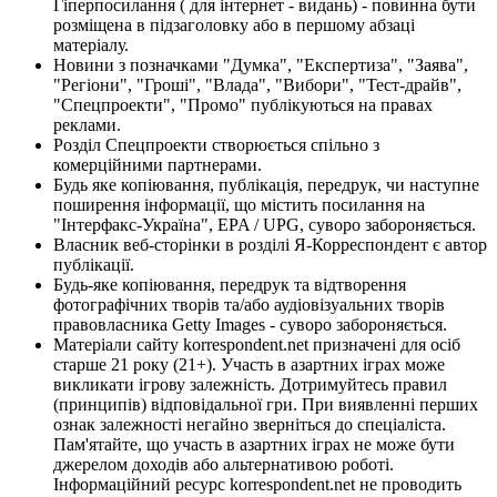
Гіперпосилання ( для інтернет - видань) - повинна бути
розміщена в підзаголовку або в першому абзаці
матеріалу.
Новини з позначками "Думка", "Експертиза", "Заява",
"Регіони", "Гроші", "Влада", "Вибори", "Тест-драйв",
"Спецпроекти", "Промо" публікуються на правах
реклами.
Розділ Спецпроекти створюється спільно з
комерційними партнерами.
Будь яке копіювання, публікація, передрук, чи наступне
поширення інформації, що містить посилання на
"Інтерфакс-Україна", EPA / UPG, суворо забороняється.
Власник веб-сторінки в розділі Я-Корреспондент є автор
публікації.
Будь-яке копіювання, передрук та відтворення
фотографічних творів та/або аудіовізуальних творів
правовласника Getty Images - суворо забороняється.
Матеріали сайту korrespondent.net призначені для осіб
старше 21 року (21+). Участь в азартних іграх може
викликати ігрову залежність. Дотримуйтесь правил
(принципів) відповідальної гри. При виявленні перших
ознак залежності негайно зверніться до спеціаліста.
Пам'ятайте, що участь в азартних іграх не може бути
джерелом доходів або альтернативою роботі.
Інформаційний ресурс korrespondent.net не проводить