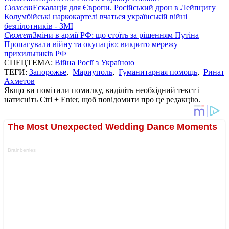
Сюжет
Ескалація для Європи. Російський дрон в Лейпцигу
Колумбійські наркокартелі вчаться українській війні
безпілотників - ЗМІ
Сюжет
Зміни в армії РФ: що стоїть за рішенням Путіна
Пропагували війну та окупацію: викрито мережу
прихильників РФ
СПЕЦТЕМА:
Війна Росії з Україною
ТЕГИ:
Запорожье
,
Мариуполь
,
Гуманитарная помощь
,
Ринат
Ахметов
Якщо ви помітили помилку, виділіть необхідний текст і
натисніть Ctrl + Enter, щоб повідомити про це редакцію.