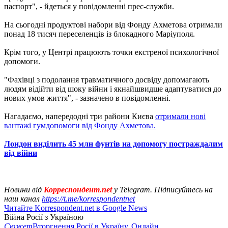
паспорт", - йдеться у повідомленні прес-служби.
На сьогодні продуктові набори від Фонду Ахметова отримали
понад 18 тисяч переселенців із блокадного Маріуполя.
Крім того, у Центрі працюють точки екстреної психологічної
допомоги.
"Фахівці з подолання травматичного досвіду допомагають
людям відійти від шоку війни і якнайшвидше адаптуватися до
нових умов життя", - зазначено в повідомленні.
Нагадаємо, напередодні три райони Києва
отримали нові
вантажі гумдопомоги від Фонду Ахметова.
Лондон виділить 45 млн фунтів на допомогу постраждалим
від війни
Новини від
Корреспондент.net
у Telegram. Підписуйтесь на
наш канал
https://t.me/korrespondentnet
Читайте Korrespondent.net в Google News
Війна Росії з Україною
Сюжет
Вторгнення Росії в Україну. Онлайн