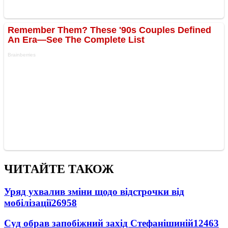
ЧИТАЙТЕ ТАКОЖ
Уряд ухвалив зміни щодо відстрочки від
мобілізації
26958
Суд обрав запобіжний захід Стефанішиній
12463