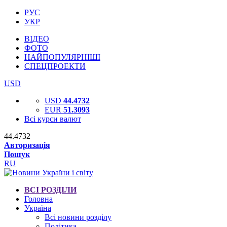
РУС
УКР
ВІДЕО
ФОТО
НАЙПОПУЛЯРНІШІ
СПЕЦПРОЕКТИ
USD
USD
44.4732
EUR
51.3093
Всі курси валют
44.4732
Авторизація
Пошук
RU
ВСІ РОЗДІЛИ
Головна
Україна
Всі новини розділу
Політика