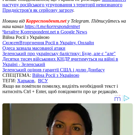
наступу російського угруповання з території невизнаного
Придністров'я як серйозну загрозу
.
Новини від
Корреспондент.net
у Telegram. Підписуйтесь на
наш канал
https://t.me/korrespondentnet
Читайте Korrespondent.net в Google News
Війна Росії з Україною
Сюжет
Вторгнення Росії в Україну. Онлайн
Одеса зазнала масованої атаки
Зеленський про українську балістику: Буде, але є "але"
Десятки тисяч військових КНДР вчитимуться на війні в
Україні - Зеленський
Зеленський оцінив гарантії США і долю Донбасу
СПЕЦТЕМА:
Війна Росії з Україною
ТЕГИ:
Харьков
,
ВСУ
Якщо ви помітили помилку, виділіть необхідний текст і
натисніть Ctrl + Enter, щоб повідомити про це редакцію.