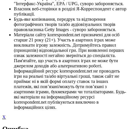
"Інтерфакс-Україна", EPA / UPG, суворо забороняється.
Власник веб-сторінки в розділі Я-Корреспондент є автор
публікації.
Будь-яке копіювання, передрук та відтворення
фотографічних творів та/або аудіовізуальних творів
правовласника Getty Images - суворо забороняється.
Матеріали сайту korrespondent.net призначені для осіб
старше 21 року (21+). Участь в азартних іграх може
викликати ігрову залежність. Дотримуйтесь правил
(принципів) відповідальної гри. При виявленні перших
ознак залежності негайно зверніться до спеціаліста.
Пам'ятайте, що участь в азартних іграх не може бути
джерелом доходів або альтернативою роботі.
Інформаційний ресурс korrespondent.net не проводить
ігри на реальні та/або віртуальні гроші, також сайт не
приймає ні в якій формі оплату ставок та інших
платежів, які пов’язані/можуть бути пов’язані з
азартними іграми, букмекерами чи тоталізаторами. Будь-
які матеріали на інформаційному ресурсі
korrespondent.net публікуються виключно в
інформаційних цілях.
X