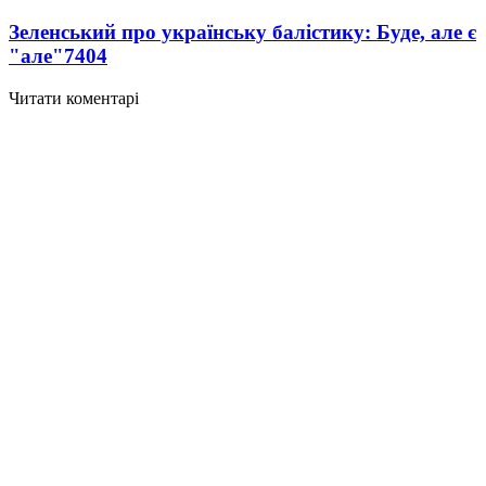
Зеленський про українську балістику: Буде, але є
"але"
7404
Читати коментарі