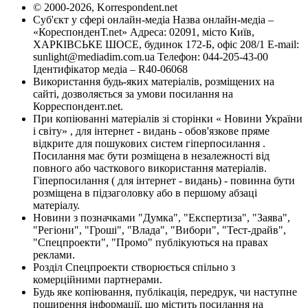
© 2000-2026, Korrespondent.net
Суб'єкт у сфері онлайн-медіа Назва онлайн-медіа –
«КореспонденТ.net» Адреса: 02091, місто Київ,
ХАРКІВСЬКЕ ШОСЕ, будинок 172-Б, офіс 208/1 E-mail:
sunlight@mediadim.com.ua
Телефон: 044-205-43-00
Ідентифікатор медіа – R40-06068
Використання будь-яких матеріалів, розміщених на
сайті, дозволяється за умови посилання на
Корреспондент.net.
При копіюванні матеріалів зі сторінки « Новини України
і світу» , для інтернет - видань - обов'язкове пряме
відкрите для пошукових систем гіперпосилання .
Посилання має бути розміщена в незалежності від
повного або часткового використання матеріалів.
Гіперпосилання ( для інтернет - видань) - повинна бути
розміщена в підзаголовку або в першому абзаці
матеріалу.
Новини з позначками "Думка", "Експертиза", "Заява",
"Регіони", "Гроші", "Влада", "Вибори", "Тест-драйв",
"Спецпроекти", "Промо" публікуються на правах
реклами.
Розділ Спецпроекти створюється спільно з
комерційними партнерами.
Будь яке копіювання, публікація, передрук, чи наступне
поширення інформації, що містить посилання на