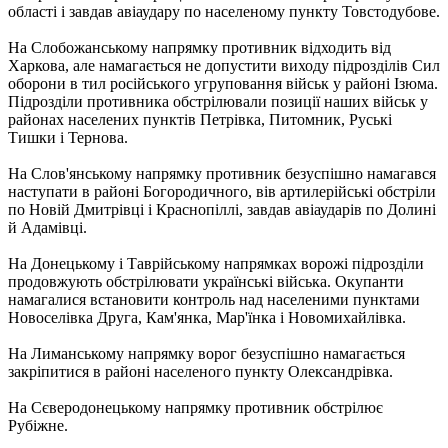
області і завдав авіаудару по населеному пункту Товстодубове.
На Слобожанському напрямку противник відходить від
Харкова, але намагається не допустити виходу підрозділів Сил
оборони в тил російського угруповання військ у районі Ізюма.
Підрозділи противника обстрілювали позиції наших військ у
районах населених пунктів Петрівка, Питомник, Руські
Тишки і Тернова.
На Слов'янському напрямку противник безуспішно намагався
наступати в районі Богородичного, вів артилерійські обстріли
по Новій Дмитрівці і Краснопіллі, завдав авіаударів по Долині
й Адамівці.
На Донецькому і Таврійському напрямках ворожі підрозділи
продовжують обстрілювати українські війська. Окупанти
намагалися встановити контроль над населеними пунктами
Новоселівка Друга, Кам'янка, Мар'їнка і Новомихайлівка.
На Лиманському напрямку ворог безуспішно намагається
закріпитися в районі населеного пункту Олександрівка.
На Сєверодонецькому напрямку противник обстрілює
Рубіжне.