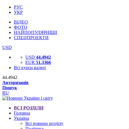
РУС
УКР
ВІДЕО
ФОТО
НАЙПОПУЛЯРНІШІ
СПЕЦПРОЕКТИ
USD
USD
44.4942
EUR
51.3366
Всі курси валют
44.4942
Авторизація
Пошук
RU
ВСІ РОЗДІЛИ
Головна
Україна
Всі новини розділу
Політика