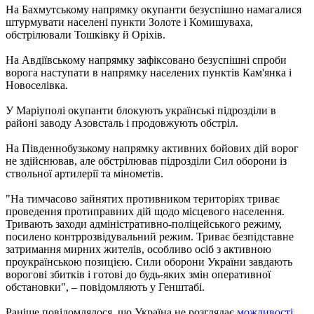
На Бахмутському напрямку окупанти безуспішно намагалися
штурмувати населені пункти Золоте і Комишуваха,
обстрілювали Тошківку й Оріхів.
На Авдіївському напрямку зафіксовано безуспішні спроби
ворога наступати в напрямку населених пунктів Кам'янка і
Новоселівка.
У Маріуполі окупанти блокують українські підрозділи в
районі заводу Азовсталь і продовжують обстріл.
На Південнобузькому напрямку активних бойових дій ворог
не здійснював, але обстрілював підрозділи Сил оборони із
ствольної артилерії та мінометів.
"На тимчасово зайнятих противником територіях триває
проведення протиправних дій щодо місцевого населення.
Тривають заходи адміністративно-поліцейського режиму,
посилено контррозвідувальний режим. Триває безпідставне
затримання мирних жителів, особливо осіб з активною
проукраїнською позицією. Сили оборони України завдають
ворогові збитків і готові до будь-яких змін оперативної
обстановки", – повідомляють у Генштабі.
Раніше повідомлялося, що Україна не розглядає
можливості