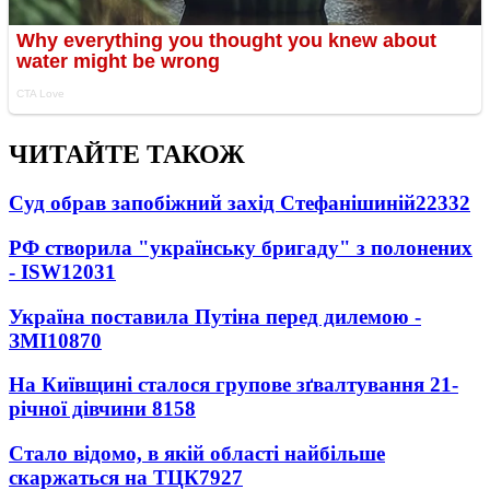
ЧИТАЙТЕ ТАКОЖ
Суд обрав запобіжний захід Стефанішиній
22332
РФ створила "українську бригаду" з полонених
- ISW
12031
Україна поставила Путіна перед дилемою -
ЗМІ
10870
На Київщині сталося групове зґвалтування 21-
річної дівчини
8158
Стало відомо, в якій області найбільше
скаржаться на ТЦК
7927