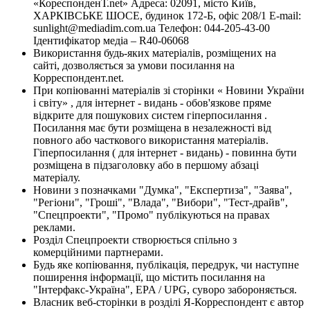
«КореспонденТ.net» Адреса: 02091, місто Київ,
ХАРКІВСЬКЕ ШОСЕ, будинок 172-Б, офіс 208/1 E-mail:
sunlight@mediadim.com.ua
Телефон: 044-205-43-00
Ідентифікатор медіа – R40-06068
Використання будь-яких матеріалів, розміщених на
сайті, дозволяється за умови посилання на
Корреспондент.net.
При копіюванні матеріалів зі сторінки « Новини України
і світу» , для інтернет - видань - обов'язкове пряме
відкрите для пошукових систем гіперпосилання .
Посилання має бути розміщена в незалежності від
повного або часткового використання матеріалів.
Гіперпосилання ( для інтернет - видань) - повинна бути
розміщена в підзаголовку або в першому абзаці
матеріалу.
Новини з позначками "Думка", "Експертиза", "Заява",
"Регіони", "Гроші", "Влада", "Вибори", "Тест-драйв",
"Спецпроекти", "Промо" публікуються на правах
реклами.
Розділ Спецпроекти створюється спільно з
комерційними партнерами.
Будь яке копіювання, публікація, передрук, чи наступне
поширення інформації, що містить посилання на
"Інтерфакс-Україна", EPA / UPG, суворо забороняється.
Власник веб-сторінки в розділі Я-Корреспондент є автор