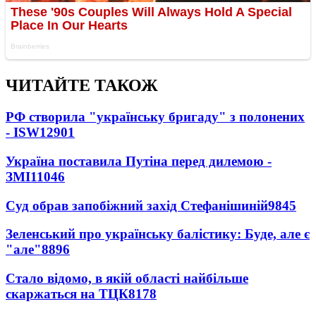
ЧИТАЙТЕ ТАКОЖ
РФ створила "українську бригаду" з полонених
- ISW
12901
Україна поставила Путіна перед дилемою -
ЗМІ
11046
Суд обрав запобіжний захід Стефанішиній
9845
Зеленський про українську балістику: Буде, але є
"але"
8896
Стало відомо, в якій області найбільше
скаржаться на ТЦК
8178