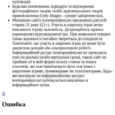
публікації.
Будь-яке копіювання, передрук та відтворення
фотографічних творів та/або аудіовізуальних творів
правовласника Getty Images - суворо забороняється.
Матеріали сайту korrespondent.net призначені для осіб
старше 21 року (21+). Участь в азартних іграх може
викликати ігрову залежність. Дотримуйтесь правил
(принципів) відповідальної гри. При виявленні перших
ознак залежності негайно зверніться до спеціаліста.
Пам'ятайте, що участь в азартних іграх не може бути
джерелом доходів або альтернативою роботі.
Інформаційний ресурс korrespondent.net не проводить
ігри на реальні та/або віртуальні гроші, також сайт не
приймає ні в якій формі оплату ставок та інших
платежів, які пов’язані/можуть бути пов’язані з
азартними іграми, букмекерами чи тоталізаторами. Будь-
які матеріали на інформаційному ресурсі
korrespondent.net публікуються виключно в
інформаційних цілях.
X
Ошибка