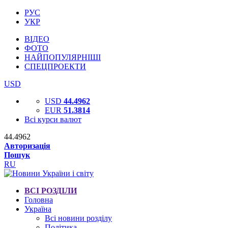
РУС
УКР
ВІДЕО
ФОТО
НАЙПОПУЛЯРНІШІ
СПЕЦПРОЕКТИ
USD
USD
44.4962
EUR
51.3814
Всі курси валют
44.4962
Авторизація
Пошук
RU
ВСІ РОЗДІЛИ
Головна
Україна
Всі новини розділу
Політика