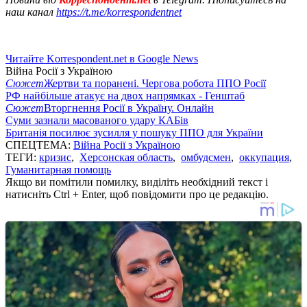
наш канал
https://t.me/korrespondentnet
Читайте Korrespondent.net в Google News
Війна Росії з Україною
Сюжет
Жертви та поранені. Чергова робота ППО Росії
РФ найбільше атакує на двох напрямках - Генштаб
Сюжет
Вторгнення Росії в Україну. Онлайн
Суми зазнали масованого удару КАБів
Британія посилює зусилля у пошуку ППО для України
СПЕЦТЕМА:
Війна Росії з Україною
ТЕГИ:
кризис
,
Херсонская область
,
омбудсмен
,
оккупация
,
Гуманитарная помощь
Якщо ви помітили помилку, виділіть необхідний текст і
натисніть Ctrl + Enter, щоб повідомити про це редакцію.