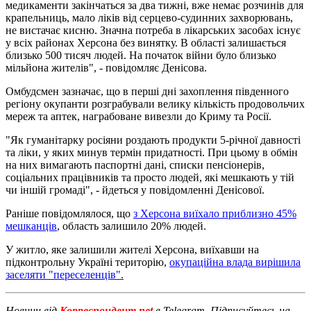
медикаменти закінчаться за два тижні, вже немає розчинів для
крапельниць, мало ліків від серцево-судинних захворювань,
не вистачає кисню. Значна потреба в лікарських засобах існує
у всіх районах Херсона без винятку. В області залишається
близько 500 тисяч людей. На початок війни було близько
мільйона жителів", - повідомляє Денісова.
Омбудсмен зазначає, що в перші дні захоплення південного
регіону окупанти розграбували велику кількість продовольчих
мереж та аптек, награбоване вивезли до Криму та Росії.
"Як гуманітарку росіяни роздають продукти 5-річної давності
та ліки, у яких минув термін придатності. При цьому в обмін
на них вимагають паспортні дані, списки пенсіонерів,
соціальних працівників та просто людей, які мешкають у тій
чи іншій громаді", - йдеться у повідомленні Денісової.
Раніше повідомлялося, що
з Херсона виїхало приблизно 45%
мешканців
, область залишило 20% людей.
У житло, яке залишили жителі Херсона, виїхавши на
підконтрольну Україні територію,
окупаційна влада вирішила
заселяти "переселенців".
Новини від
Корреспондент.net
в Telegram. Підписуйтесь на