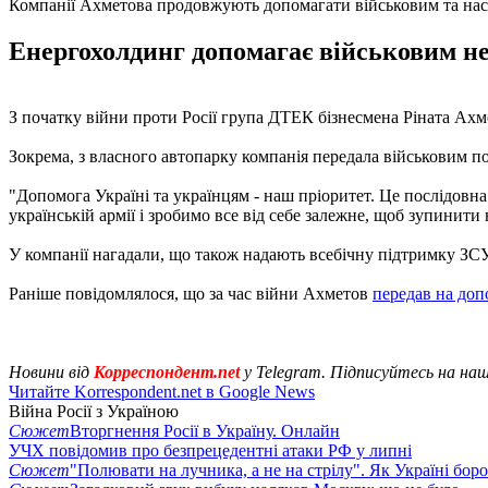
Компанії Ахметова продовжують допомагати військовим та на
Енергохолдинг допомагає військовим не 
З початку війни проти Росії група ДТЕК бізнесмена Ріната Ахм
Зокрема, з власного автопарку компанія передала військовим п
"Допомога Україні та українцям - наш пріоритет. Це послідовн
українській армії і зробимо все від себе залежне, щоб зупини
У компанії нагадали, що також надають всебічну підтримку ЗСУ
Раніше повідомлялося, що за час війни Ахметов
передав на допо
Новини від
Корреспондент.net
у Telegram. Підписуйтесь на на
Читайте Korrespondent.net в Google News
Війна Росії з Україною
Сюжет
Вторгнення Росії в Україну. Онлайн
УЧХ повідомив про безпрецедентні атаки РФ у липні
Сюжет
"Полювати на лучника, а не на стрілу". Як Україні бор