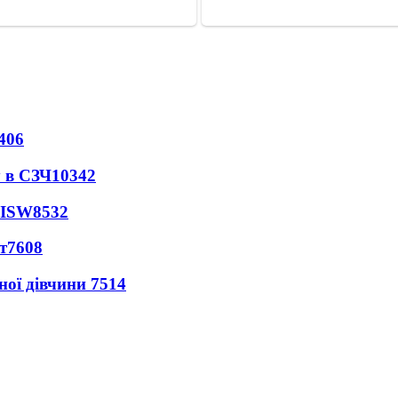
406
 в СЗЧ
10342
 ISW
8532
т
7608
ної дівчини
7514