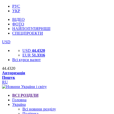
РУС
УКР
ВІДЕО
ФОТО
НАЙПОПУЛЯРНІШІ
СПЕЦПРОЕКТИ
USD
USD
44.4320
EUR
51.3316
Всі курси валют
44.4320
Авторизація
Пошук
RU
ВСІ РОЗДІЛИ
Головна
Україна
Всі новини розділу
Політика