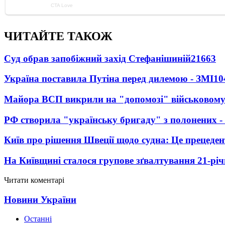
ЧИТАЙТЕ ТАКОЖ
Суд обрав запобіжний захід Стефанішиній
21663
Україна поставила Путіна перед дилемою - ЗМІ
10
Майора ВСП викрили на "допомозі" військовому
РФ створила "українську бригаду" з полонених -
Київ про рішення Швеції щодо судна: Це прецеден
На Київщині сталося групове зґвалтування 21-річ
Читати коментарі
Новини України
Останні