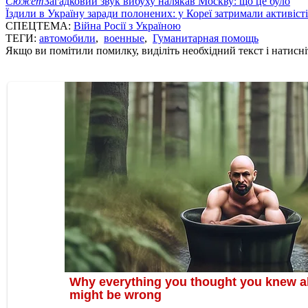
Сюжет
Загадковий звук вибуху налякав Москву: що це було
Їздили в Україну заради полонених: у Кореї затримали активіст
СПЕЦТЕМА:
Війна Росії з Україною
ТЕГИ:
автомобили
,
военные
,
Гуманитарная помощь
Якщо ви помітили помилку, виділіть необхідний текст і натисніт