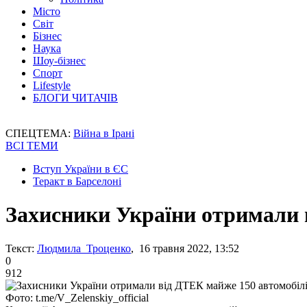
Місто
Світ
Бізнес
Наука
Шоу-бізнес
Спорт
Lifestyle
БЛОГИ ЧИТАЧІВ
СПЕЦТЕМА:
Війна в Ірані
ВСІ ТЕМИ
Вступ України в ЄС
Теракт в Барселоні
Захисники України отримали 
Текст:
Людмила Троценко
, 16 травня 2022, 13:52
0
912
Фото: t.me/V_Zelenskiy_official