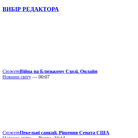
ВИБІР РЕДАКТОРА
Сюжет
Війна на Близькому Сході. Онлайн
Новини світу
— 00:07
Сюжет
Пекельні санкції. Рішення Сената США