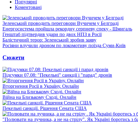
Популярні
Коментовані
Зеленський проводить переговори Вучичем у Белграді
Енергосистема пройшла рекордну серпневу спеку - Шмигаль
Генштаб підтвердив удари по двох НПЗ в Росії
Балістичний терор: Зеленський зробив заяву
Росіяни влучили дроном по локомотиву поїзда Суми-Київ
Сюжети
Підсумки 07.08: "Пекельні" санкції і "парад" дронів
Вторгнення Росії в Україну. Онлайн
Війна на Близькому Сході. Онлайн
Пекельні санкції. Рішення Сената США
"Полювати на лучника, а не на стрілу". Як Україні боротись з 