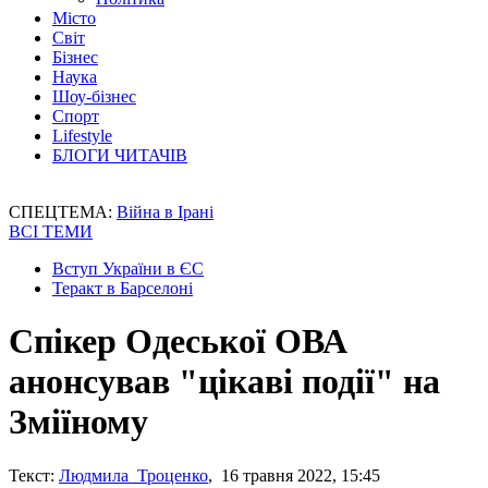
Місто
Світ
Бізнес
Наука
Шоу-бізнес
Спорт
Lifestyle
БЛОГИ ЧИТАЧІВ
СПЕЦТЕМА:
Війна в Ірані
ВСІ ТЕМИ
Вступ України в ЄС
Теракт в Барселоні
Спікер Одеської ОВА
анонсував "цікаві події" на
Зміїному
Текст:
Людмила Троценко
, 16 травня 2022, 15:45