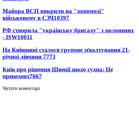
Майора ВСП викрили на "допомозі"
військовому в СЗЧ
10397
РФ створила "українську бригаду" з полонених
- ISW
10011
На Київщині сталося групове зґвалтування 21-
річної дівчини
7773
Київ про рішення Швеції щодо судна: Це
прецедент
7667
Читати коментарі