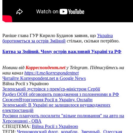
Раніше глава ГУР Кирило Буданов заявив, що
Україна
боротиметься за острів Зміїний
стільки, скільки потрібно.
Битва за Зміїний. Чому острів важливий Україні та РФ
Новини від
Корреспондент.net
у Telegram. Підписуйтесь на
наш канал
https://t.me/korrespondentnet
Читайте Korrespondent.net в Google News
Війна Росії з Україною
Зеленський зустрівся з прем'єр-міністром Сербії
Радбез ООН обговорить поводження з полоненими в РФ
Сюжет
Вторгнення Росії в Україну. Онлайн
Зеленський: В Україні не залишилося неушкоджених
електростанцій
Росіяни планують посилити "вільне полювання" на авто на
Херсонщині - ОВА
СПЕЦТЕМА:
Війна Росії з Україною
ТЕГИ:
Черноморский флот
,
корабли
,
Змеиный
,
Одесская