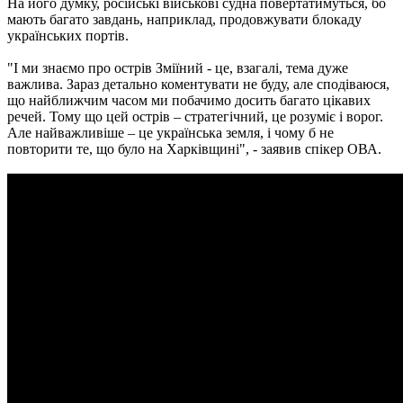
На його думку, російські військові судна повертатимуться, бо
мають багато завдань, наприклад, продовжувати блокаду
українських портів.
"І ми знаємо про острів Зміїний - це, взагалі, тема дуже
важлива. Зараз детально коментувати не буду, але сподіваюся,
що найближчим часом ми побачимо досить багато цікавих
речей. Тому що цей острів – стратегічний, це розуміє і ворог.
Але найважливіше – це українська земля, і чому б не
повторити те, що було на Харківщині", - заявив спікер ОВА.