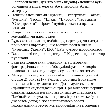
Гіперпосилання ( для інтернет - видань) - повинна бути
розміщена в підзаголовку або в першому абзаці
матеріалу.
Новини з позначками "Думка", "Експертиза", "Заява",
"Регіони", "Гроші", "Влада", "Вибори", "Тест-драйв",
"Спецпроекти", "Промо" публікуються на правах
реклами.
Розділ Спецпроекти створюється спільно з
комерційними партнерами.
Будь яке копіювання, публікація, передрук, чи наступне
поширення інформації, що містить посилання на
"Інтерфакс-Україна", EPA / UPG, суворо забороняється.
Власник веб-сторінки в розділі Я-Корреспондент є автор
публікації.
Будь-яке копіювання, передрук та відтворення
фотографічних творів та/або аудіовізуальних творів
правовласника Getty Images - суворо забороняється.
Матеріали сайту korrespondent.net призначені для осіб
старше 21 року (21+). Участь в азартних іграх може
викликати ігрову залежність. Дотримуйтесь правил
(принципів) відповідальної гри. При виявленні перших
ознак залежності негайно зверніться до спеціаліста.
Пам'ятайте, що участь в азартних іграх не може бути
джерелом доходів або альтернативою роботі.
Інформаційний ресурс korrespondent.net не проводить