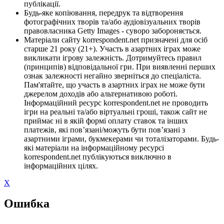
публікації.
Будь-яке копіювання, передрук та відтворення
фотографічних творів та/або аудіовізуальних творів
правовласника Getty Images - суворо забороняється.
Матеріали сайту korrespondent.net призначені для осіб
старше 21 року (21+). Участь в азартних іграх може
викликати ігрову залежність. Дотримуйтесь правил
(принципів) відповідальної гри. При виявленні перших
ознак залежності негайно зверніться до спеціаліста.
Пам'ятайте, що участь в азартних іграх не може бути
джерелом доходів або альтернативою роботі.
Інформаційний ресурс korrespondent.net не проводить
ігри на реальні та/або віртуальні гроші, також сайт не
приймає ні в якій формі оплату ставок та інших
платежів, які пов’язані/можуть бути пов’язані з
азартними іграми, букмекерами чи тоталізаторами. Будь-
які матеріали на інформаційному ресурсі
korrespondent.net публікуються виключно в
інформаційних цілях.
X
Ошибка