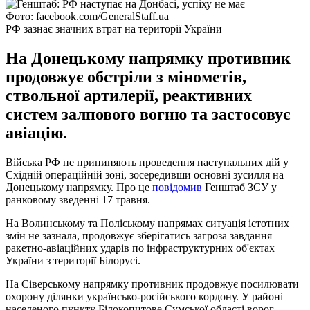
Фото: facebook.com/GeneralStaff.ua
РФ зазнає значних втрат на території України
На Донецькому напрямку противник
продовжує обстріли з мінометів,
ствольної артилерії, реактивних
систем залпового вогню та застосовує
авіацію.
Війська РФ не припиняють проведення наступальних дій у
Східній операційній зоні, зосередивши основні зусилля на
Донецькому напрямку. Про це
повідомив
Генштаб ЗСУ у
ранковому зведенні 17 травня.
На Волинському та Поліському напрямах ситуація істотних
змін не зазнала, продовжує зберігатись загроза завдання
ракетно-авіаційних ударів по інфраструктурних об'єктах
України з території Білорусі.
На Сіверському напрямку противник продовжує посилювати
охорону ділянки українсько-російського кордону. У районі
населеного пункту Білокопитове Сумської області ворог