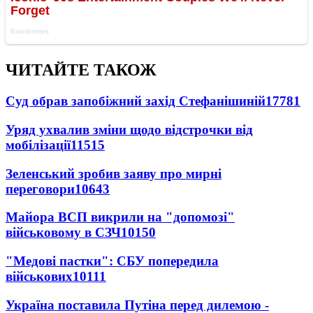
ЧИТАЙТЕ ТАКОЖ
Суд обрав запобіжний захід Стефанішиній
17781
Уряд ухвалив зміни щодо відстрочки від
мобілізації
11515
Зеленський зробив заяву про мирні
переговори
10643
Майора ВСП викрили на "допомозі"
військовому в СЗЧ
10150
"Медові пастки": СБУ попередила
військових
10111
Україна поставила Путіна перед дилемою -