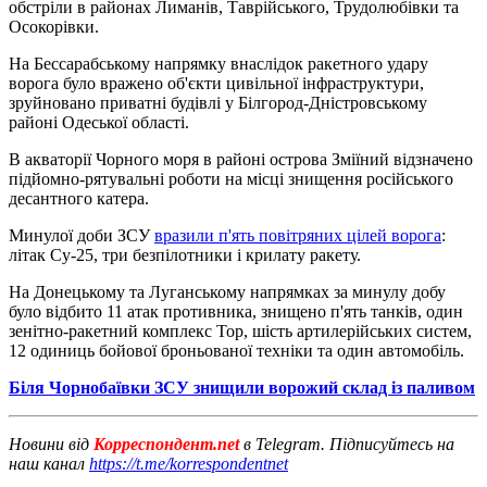
обстріли в районах Лиманів, Таврійського, Трудолюбівки та
Осокорівки.
На Бессарабському напрямку внаслідок ракетного удару
ворога було вражено об'єкти цивільної інфраструктури,
зруйновано приватні будівлі у Білгород-Дністровському
районі Одеської області.
В акваторії Чорного моря в районі острова Зміїний відзначено
підйомно-рятувальні роботи на місці знищення російського
десантного катера.
Минулої доби ЗСУ
вразили п'ять повітряних цілей ворога
:
літак Су-25, три безпілотники і крилату ракету.
На Донецькому та Луганському напрямках за минулу добу
було відбито 11 атак противника, знищено п'ять танків, один
зенітно-ракетний комплекс Тор, шість артилерійських систем,
12 одиниць бойової броньованої техніки та один автомобіль.
Біля Чорнобаївки ЗСУ знищили ворожий склад із паливом
Новини від
Корреспондент.net
в Telegram. Підписуйтесь на
наш канал
https://t.me/korrespondentnet