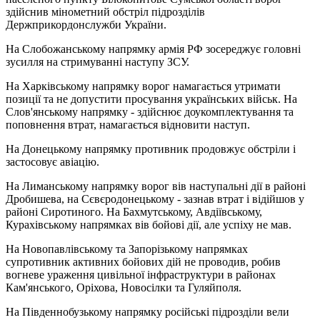
здійснив мінометний обстріл підрозділів
Держприкордонслужби України.
На Слобожанському напрямку армія РФ зосереджує головні
зусилля на стримуванні наступу ЗСУ.
На Харківському напрямку ворог намагається утримати
позиції та не допустити просування українських військ. На
Слов'янському напрямку - здійснює доукомплектування та
поповнення втрат, намагається відновити наступ.
На Донецькому напрямку противник продовжує обстріли і
застосовує авіацію.
На Лиманському напрямку ворог вів наступальні дії в районі
Дробишева, на Сєвєродонецькому - зазнав втрат і відійшов у
районі Сиротиного. На Бахмутському, Авдіївському,
Курахівському напрямках вів бойові дії, але успіху не мав.
На Новопавлівському та Запорізькому напрямках
супротивник активних бойових дій не проводив, робив
вогневе ураження цивільної інфраструктури в районах
Кам'янського, Оріхова, Новосілки та Гуляйполя.
На Південнобузькому напрямку російські підрозділи вели