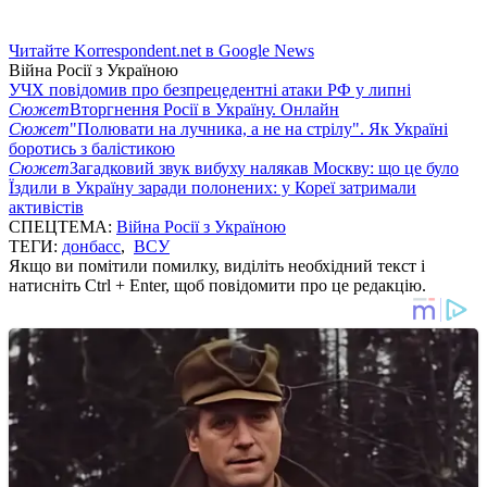
Читайте Korrespondent.net в Google News
Війна Росії з Україною
УЧХ повідомив про безпрецедентні атаки РФ у липні
Сюжет
Вторгнення Росії в Україну. Онлайн
Сюжет
"Полювати на лучника, а не на стрілу". Як Україні
боротись з балістикою
Сюжет
Загадковий звук вибуху налякав Москву: що це було
Їздили в Україну заради полонених: у Кореї затримали
активістів
СПЕЦТЕМА:
Війна Росії з Україною
ТЕГИ:
донбасс
,
ВСУ
Якщо ви помітили помилку, виділіть необхідний текст і
натисніть Ctrl + Enter, щоб повідомити про це редакцію.