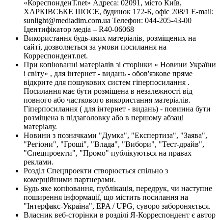
«КореспонденТ.net» Адреса: 02091, місто Київ,
ХАРКІВСЬКЕ ШОСЕ, будинок 172-Б, офіс 208/1 E-mail:
sunlight@mediadim.com.ua
Телефон: 044-205-43-00
Ідентифікатор медіа – R40-06068
Використання будь-яких матеріалів, розміщених на
сайті, дозволяється за умови посилання на
Корреспондент.net.
При копіюванні матеріалів зі сторінки « Новини України
і світу» , для інтернет - видань - обов'язкове пряме
відкрите для пошукових систем гіперпосилання .
Посилання має бути розміщена в незалежності від
повного або часткового використання матеріалів.
Гіперпосилання ( для інтернет - видань) - повинна бути
розміщена в підзаголовку або в першому абзаці
матеріалу.
Новини з позначками "Думка", "Експертиза", "Заява",
"Регіони", "Гроші", "Влада", "Вибори", "Тест-драйв",
"Спецпроекти", "Промо" публікуються на правах
реклами.
Розділ Спецпроекти створюється спільно з
комерційними партнерами.
Будь яке копіювання, публікація, передрук, чи наступне
поширення інформації, що містить посилання на
"Інтерфакс-Україна", EPA / UPG, суворо забороняється.
Власник веб-сторінки в розділі Я-Корреспондент є автор