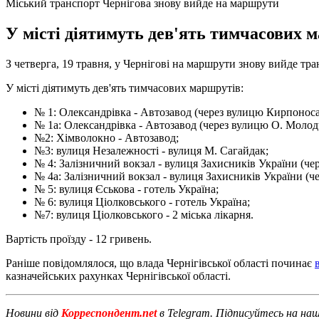
Міський транспорт Чернігова знову вийде на маршрути
У місті діятимуть дев'ять тимчасових м
З четверга, 19 травня, у Чернігові на маршрути знову вийде тр
У місті діятимуть дев'ять тимчасових маршрутів:
№ 1: Олександрівка - Автозавод (через вулицю Кирпоноса
№ 1а: Олександрівка - Автозавод (через вулицю О. Молод
№2: Хімволокно - Автозавод;
№3: вулиця Незалежності - вулиця М. Сагайдак;
№ 4: Залізничний вокзал - вулиця Захисників України (че
№ 4а: Залізничний вокзал - вулиця Захисників України (ч
№ 5: вулиця Єськова - готель Україна;
№ 6: вулиця Ціолковського - готель Україна;
№7: вулиця Ціолковського - 2 міська лікарня.
Вартість проїзду - 12 гривень.
Раніше повідомлялося, що влада Чернігівської області починає
казначейських рахунках Чернігівської області.
Новини від
Корреспондент.net
в Telegram. Підписуйтесь на на