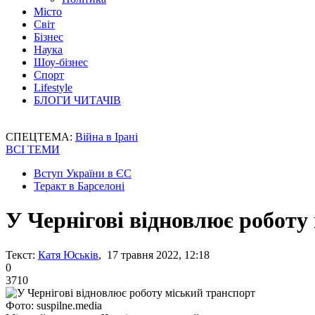
Місто
Світ
Бізнес
Наука
Шоу-бізнес
Спорт
Lifestyle
БЛОГИ ЧИТАЧІВ
СПЕЦТЕМА:
Війна в Ірані
ВСІ ТЕМИ
Вступ України в ЄС
Теракт в Барселоні
У Чернігові відновлює роботу
Текст:
Катя Юськів
, 17 травня 2022, 12:18
0
3710
Фото: suspilne.media