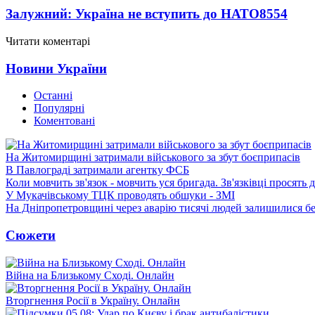
Залужний: Україна не вступить до НАТО
8554
Читати коментарі
Новини України
Останні
Популярні
Коментовані
На Житомирщині затримали військового за збут боєприпасів
В Павлограді затримали агентку ФСБ
Коли мовчить зв'язок - мовчить уся бригада. Зв'язківці просять
У Мукачівському ТЦК проводять обшуки - ЗМІ
На Дніпропетровщині через аварію тисячі людей залишилися бе
Сюжети
Війна на Близькому Сході. Онлайн
Вторгнення Росії в Україну. Онлайн