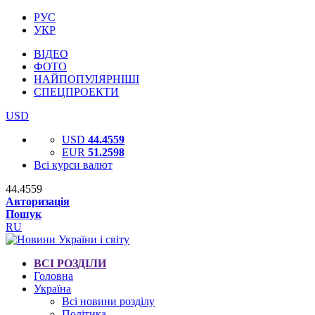
РУС
УКР
ВІДЕО
ФОТО
НАЙПОПУЛЯРНІШІ
СПЕЦПРОЕКТИ
USD
USD
44.4559
EUR
51.2598
Всі курси валют
44.4559
Авторизація
Пошук
RU
ВСІ РОЗДІЛИ
Головна
Україна
Всі новини розділу
Політика