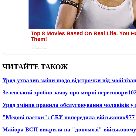
ЧИТАЙТЕ ТАКОЖ
Уряд ухвалив зміни щодо відстрочки від мобілізац
Зеленський зробив заяву про мирні переговори
10
Уряд змінив правила обслуговування чоловіків у
"Медові пастки": СБУ попередила військових
977
Майора ВСП викрили на "допомозі" військовому