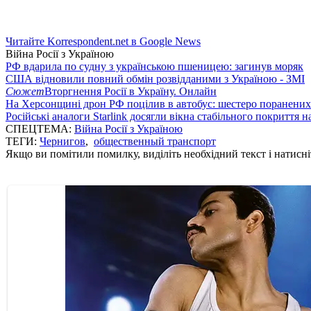
Читайте Korrespondent.net в Google News
Війна Росії з Україною
РФ вдарила по судну з українською пшеницею: загинув моряк
США відновили повний обмін розвідданими з Україною - ЗМІ
Сюжет
Вторгнення Росії в Україну. Онлайн
На Херсонщині дрон РФ поцілив в автобус: шестеро поранених
Російські аналоги Starlink досягли вікна стабільного покриття 
СПЕЦТЕМА:
Війна Росії з Україною
ТЕГИ:
Чернигов
,
общественный транспорт
Якщо ви помітили помилку, виділіть необхідний текст і натисніт