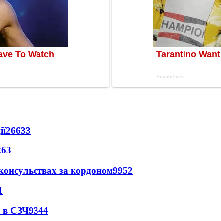
ії
26633
263
 консульствах за кордоном
9952
1
 в СЗЧ
9344