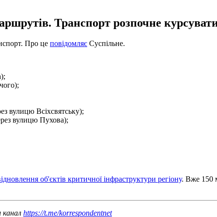
аршрутів. Транспорт розпочне курсувати 
анспорт. Про це
повідомляє
Суспільне.
);
чого);
рез вулицю Всіхсвятську);
ерез вулицю Пухова);
відновлення об'єктів критичної інфраструктури регіону
. Вже 150 
ш канал
https://t.me/korrespondentnet