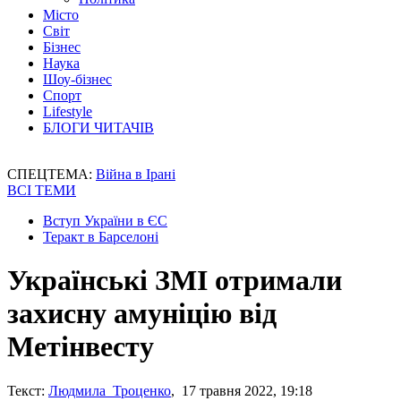
Місто
Світ
Бізнес
Наука
Шоу-бізнес
Спорт
Lifestyle
БЛОГИ ЧИТАЧІВ
СПЕЦТЕМА:
Війна в Ірані
ВСІ ТЕМИ
Вступ України в ЄС
Теракт в Барселоні
Українські ЗМІ отримали
захисну амуніцію від
Метінвесту
Текст:
Людмила Троценко
, 17 травня 2022, 19:18