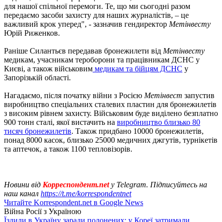
для нашої спільної перемоги. Те, що ми сьогодні разом
передаємо засоби захисту для наших журналістів, – це
важливий крок уперед", - зазначив гендиректор
Метінвесту
Юрій Риженков.
Раніше Силантьєв передавав бронежилети від
Метінвесту
медикам, учасникам тероборони та працівникам ДСНС у
Києві, а також військовим
медикам та бійцям ДСНС
у
Запорізькій області.
Нагадаємо, після початку війни з Росією
Метінвест
запустив
виробництво спеціальних сталевих пластин для бронежилетів
з високим рівнем захисту. Військовим буде виділено безплатно
900 тонн сталі, якої вистачить на
виробництво близько 80
тисяч бронежилетів
. Також придбано 10000 бронежилетів,
понад 8000 касок, близько 25000 медичних джгутів, турнікетів
та аптечок, а також 1100 тепловізорів.
Новини від
Корреспондент.net
у Telegram. Підписуйтесь на
наш канал
https://t.me/korrespondentnet
Читайте Korrespondent.net в Google News
Війна Росії з Україною
Їздили в Україну заради полонених: у Кореї затримали