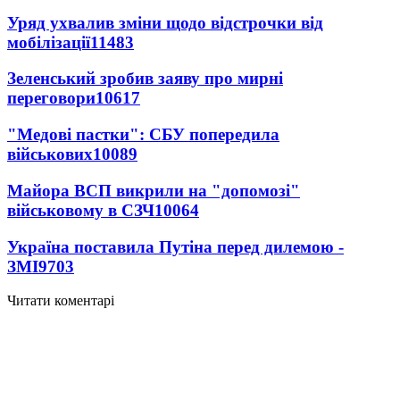
Уряд ухвалив зміни щодо відстрочки від
мобілізації
11483
Зеленський зробив заяву про мирні
переговори
10617
"Медові пастки": СБУ попередила
військових
10089
Майора ВСП викрили на "допомозі"
військовому в СЗЧ
10064
Україна поставила Путіна перед дилемою -
ЗМІ
9703
Читати коментарі