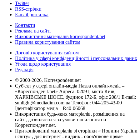
Twitter
RSS-стрічки
E-mail розсилка
Контакти
Реклама на сайті
Використання матеріалів korrespondent.net
Правила користування сайтом
Договір користування сайтом
Політика у сфері конфіденційності і персональних даних
Угода щодо користування
Редакція
© 2000-2026, Korrespondent.net
Суб'єкт у сфері онлайн-медіа Назва онлайн-медіа –
«КореспонденТ.net» Адреса: 02091, місто Київ,
ХАРКІВСЬКЕ ШОСЕ, будинок 172-Б, офіс 208/1 E-mail:
sunlight@mediadim.com.ua
Телефон: 044-205-43-00
Ідентифікатор медіа – R40-06068
Використання будь-яких матеріалів, розміщених на
сайті, дозволяється за умови посилання на
Корреспондент.net.
При копіюванні матеріалів зі сторінки « Новини України
і світу» , для інтернет - видань - обов'язкове пряме