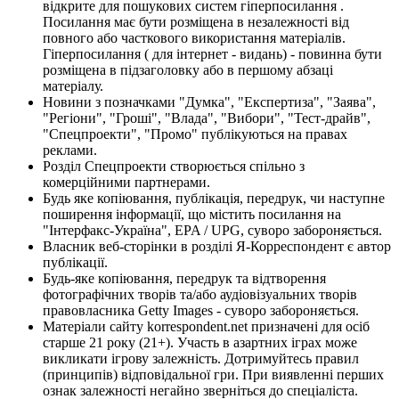
відкрите для пошукових систем гіперпосилання .
Посилання має бути розміщена в незалежності від
повного або часткового використання матеріалів.
Гіперпосилання ( для інтернет - видань) - повинна бути
розміщена в підзаголовку або в першому абзаці
матеріалу.
Новини з позначками "Думка", "Експертиза", "Заява",
"Регіони", "Гроші", "Влада", "Вибори", "Тест-драйв",
"Спецпроекти", "Промо" публікуються на правах
реклами.
Розділ Спецпроекти створюється спільно з
комерційними партнерами.
Будь яке копіювання, публікація, передрук, чи наступне
поширення інформації, що містить посилання на
"Інтерфакс-Україна", EPA / UPG, суворо забороняється.
Власник веб-сторінки в розділі Я-Корреспондент є автор
публікації.
Будь-яке копіювання, передрук та відтворення
фотографічних творів та/або аудіовізуальних творів
правовласника Getty Images - суворо забороняється.
Матеріали сайту korrespondent.net призначені для осіб
старше 21 року (21+). Участь в азартних іграх може
викликати ігрову залежність. Дотримуйтесь правил
(принципів) відповідальної гри. При виявленні перших
ознак залежності негайно зверніться до спеціаліста.