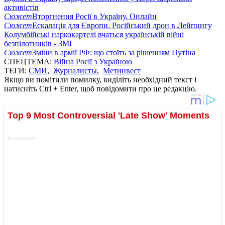
активістів
Сюжет
Вторгнення Росії в Україну. Онлайн
Сюжет
Ескалація для Європи. Російський дрон в Лейпцигу
Колумбійські наркокартелі вчаться українській війні
безпілотників - ЗМІ
Сюжет
Зміни в армії РФ: що стоїть за рішенням Путіна
СПЕЦТЕМА:
Війна Росії з Україною
ТЕГИ:
СМИ
,
Журналисты
,
Метинвест
Якщо ви помітили помилку, виділіть необхідний текст і
натисніть Ctrl + Enter, щоб повідомити про це редакцію.