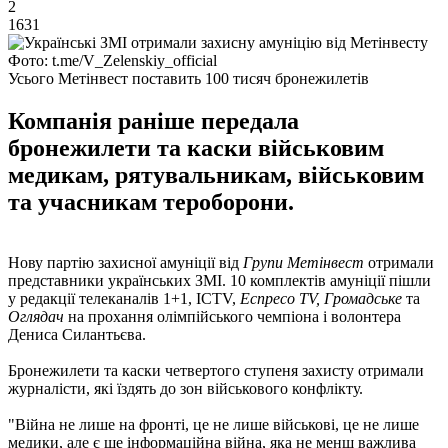
2
1631
Фото: t.me/V_Zelenskiy_official
Усього Метінвест поставить 100 тисяч бронежилетів
Компанія раніше передала
бронежилети та каски військовим
медикам, рятувальникам, військовим
та учасникам тероборони.
Нову партію захисної амуніції від
Групи
Метінвест
отримали
представники українських ЗМІ. 10 комплектів амуніції пішли
у редакції телеканалів 1+1, ICTV,
Еспресо TV, Громадське
та
Оглядач
на прохання олімпійського чемпіона і волонтера
Дениса Силантьєва.
Бронежилети та каски четвертого ступеня захисту отримали
журналісти, які їздять до зон військового конфлікту.
"Війна не лише на фронті, це не лише військові, це не лише
медики, але є ще інформаційна війна, яка не менш важлива