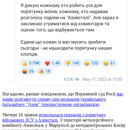
Нагадаємо, раніше повідомляли, що Верховний суд Росії
має
намір розглянути справу про визнання українського
батальйону "Азов" терористичною організацією
.
Увечері 16 травня
розпочалася операція з порятунку
військових ЗСУ з Азовсталі.
З території металургійного
комбінату
Азовсталь
у Маріуполі до непідконтрольних Києву