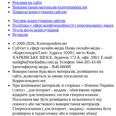
Реклама на сайті
Використання матеріалів korrespondent.net
Правила користування сайтом
Договір користування сайтом
Політика у сфері конфіденційності і персональних даних
Угода щодо користування
Редакція
© 2000-2026, Korrespondent.net
Суб'єкт у сфері онлайн-медіа Назва онлайн-медіа –
«КореспонденТ.net» Адреса: 02091, місто Київ,
ХАРКІВСЬКЕ ШОСЕ, будинок 172-Б, офіс 208/1 E-mail:
sunlight@mediadim.com.ua
Телефон: 044-205-43-00
Ідентифікатор медіа – R40-06068
Використання будь-яких матеріалів, розміщених на
сайті, дозволяється за умови посилання на
Корреспондент.net.
При копіюванні матеріалів зі сторінки « Новини України
і світу» , для інтернет - видань - обов'язкове пряме
відкрите для пошукових систем гіперпосилання .
Посилання має бути розміщена в незалежності від
повного або часткового використання матеріалів.
Гіперпосилання ( для інтернет - видань) - повинна бути
розміщена в підзаголовку або в першому абзаці