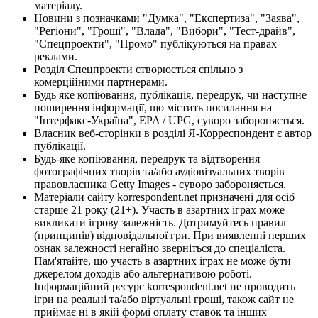
матеріалу.
Новини з позначками "Думка", "Експертиза", "Заява",
"Регіони", "Гроші", "Влада", "Вибори", "Тест-драйв",
"Спецпроекти", "Промо" публікуються на правах
реклами.
Розділ Спецпроекти створюється спільно з
комерційними партнерами.
Будь яке копіювання, публікація, передрук, чи наступне
поширення інформації, що містить посилання на
"Інтерфакс-Україна", EPA / UPG, суворо забороняється.
Власник веб-сторінки в розділі Я-Корреспондент є автор
публікації.
Будь-яке копіювання, передрук та відтворення
фотографічних творів та/або аудіовізуальних творів
правовласника Getty Images - суворо забороняється.
Матеріали сайту korrespondent.net призначені для осіб
старше 21 року (21+). Участь в азартних іграх може
викликати ігрову залежність. Дотримуйтесь правил
(принципів) відповідальної гри. При виявленні перших
ознак залежності негайно зверніться до спеціаліста.
Пам'ятайте, що участь в азартних іграх не може бути
джерелом доходів або альтернативою роботі.
Інформаційний ресурс korrespondent.net не проводить
ігри на реальні та/або віртуальні гроші, також сайт не
приймає ні в якій формі оплату ставок та інших