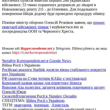
населених пунктів вивезли перших 264 українських
військових: 53 тяжко поранених доправили до лікарні в
Новоазовську, решту 211 - до Оленівки. Для подальшого
повернення бійців додому буде проведено процедуру обміну.
Пізніше міністр оборони Олексій Резніков заявив, що
процес
евакуації військових триває
і відбувається він за
посередництва ООН та Червоного Хреста.
Новини від
Корреспондент.net
у Telegram. Підписуйтесь на наш
канал
https://t.me/korrespondentnet
Читайте Korrespondent.net в Google News
Війна Росії з Україною
Російські аналоги Starlink досягли вікна стабільного покриття
над Україною
РФ скинула на Суми чотири КАБи: є постраждалі
Корецький назвав кроки для порятунку бізнеса
Вивозив тіла полеглих: загинув керівник пошукового загону
Олексій Юков
Сюжет
Вторгнення Росії в Україну. Онлайн
СПЕЦТЕМА:
Війна Росії з Україною
ТЕГИ:
эвакуация
,
военные
,
Азовсталь
Якщо ви помітили помилку, виділіть необхідний текст і