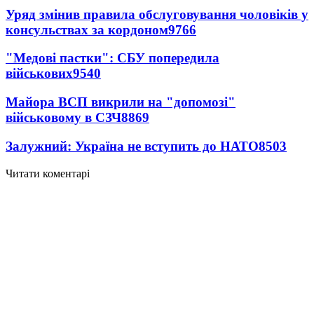
Уряд змінив правила обслуговування чоловіків у
консульствах за кордоном
9766
"Медові пастки": СБУ попередила
військових
9540
Майора ВСП викрили на "допомозі"
військовому в СЗЧ
8869
Залужний: Україна не вступить до НАТО
8503
Читати коментарі