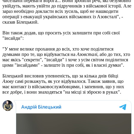
чисельної переваги ворога... Вони зробили речі, які безумовно
увійдуть, мають увійти до підручників з військової історії. Але
зараз необхідно докласти всіх зусиль, щоб не нашкодити
операції з евакуації українських військових із Азовсталі", -
сказав Білецький.
Він також додав, що просить усіх залишити при собі свої
"інсайди":
"У мене велике прохання до всіх, хто хоче поділитися
думками про те, що відбувається на
Азовсталі
, або до тих, хто
має якісь "секрети", "інсайди" і хоче з усім світом поділитися
цими "інсайдами" - залиште їх при собі, як і власні думки".
Білецький висловив упевненість, що за кілька днів бійці
Азову
самі розкажуть, як усе відбувалося. Також заявив, що
має контакт із військовослужбовцями, і запевнив, що у них
все добре, і вони знаходяться "на місці зі зброєю в руках".