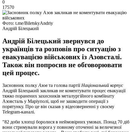
0
17570
Фото: t.me/BiletskyAndriy
Андрій Білецький
Андрій Білецький звернувся до
українців та розповів про ситуацію з
евакувацією військових із Азовсталі.
Також він попросив не обговорювати
цей процес.
Засновник полку
Азов
та голова партії
Національний корпус
Андрій Білецький закликав не коментувати процес евакуації
тяжко поранених захисників металургійного комбінату
Азовсталь у Маріуполі, щоб не зашкодити операції з
порятунку. Про це він сказав у відеозверненні у своєму
Telegram-каналі.
"82 доби хлопці боролися в неймовірних умовах. Понад 70 діб
вони стримували ворога у повному оточенні за величезної