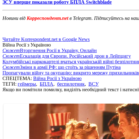
ЗСУ вперше показали роботу БПЛА Switchblade
Новини від
Корреспондент.net
в Telegram. Підписуйтесь на на
Читайте Korrespondent.net в Google News
Війна Росії з Україною
Сюжет
Вторгнення Росії в Україну. Онлайн
Сюжет
Ескалація для Європи. Російський дрон в Лейпцигу
Колумбійські наркокартелі вчаться українській війні безпілотни
Сюжет
Зміни в армії РФ: що стоїть за рішенням Путіна
Пропагували війну та окупацію: викрито мережу прихильникі
СПЕЦТЕМА:
Війна Росії з Україною
ТЕГИ:
геймеры
,
БПЛА
,
беспилотник
,
ВСУ
Якщо ви помітили помилку, виділіть необхідний текст і натисніт