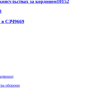
 консульствах за кордоном
10152
8
 в СЗЧ
9669
ацівниці
стра оборони