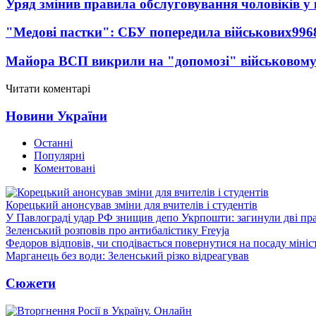
Уряд змінив правила обслуговування чоловіків у
"Медові пастки": СБУ попередила військових
996
Майора ВСП викрили на "допомозі" військовому
Читати коментарі
Новини України
Останні
Популярні
Коментовані
Корецький анонсував зміни для вчителів і студентів
У Павлограді удар РФ знищив депо Укрпошти: загинули дві пр
Зеленський розповів про антибалістику Freyja
Федоров відповів, чи сподівається повернутися на посаду міні
Марганець без води: Зеленський різко відреагував
Сюжети