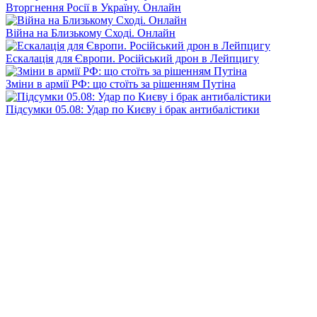
Вторгнення Росії в Україну. Онлайн
Війна на Близькому Сході. Онлайн
Ескалація для Європи. Російський дрон в Лейпцигу
Зміни в армії РФ: що стоїть за рішенням Путіна
Підсумки 05.08: Удар по Києву і брак антибалістики