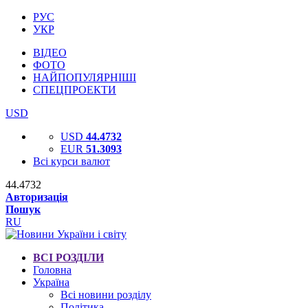
РУС
УКР
ВІДЕО
ФОТО
НАЙПОПУЛЯРНІШІ
СПЕЦПРОЕКТИ
USD
USD
44.4732
EUR
51.3093
Всі курси валют
44.4732
Авторизація
Пошук
RU
ВСІ РОЗДІЛИ
Головна
Україна
Всі новини розділу
Політика