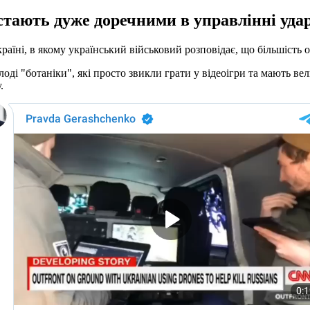
х стають дуже доречними в управлінні уд
їні, в якому український військовий розповідає, що більшість 
лоді "ботаніки", які просто звикли грати у відеоігри та мають в
.