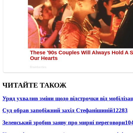
ЧИТАЙТЕ ТАКОЖ
Уряд ухвалив зміни щодо відстрочки від мобілізац
Суд обрав запобіжний захід Стефанішиній
12283
Зеленський зробив заяву про мирні переговори
10