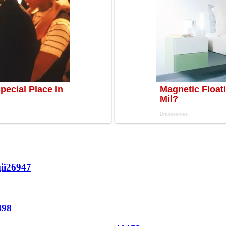
ії
26947
498