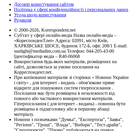
Договір користування сайтом
Політика у сфері конфіденційності і персональних даних
Угода щодо користування
Редакція
© 2000-2026, Korrespondent.net
Суб'єкт у сфері онлайн-медіа Назва онлайн-медіа –
«КореспонденТ.net» Адреса: 02091, місто Київ,
ХАРКІВСЬКЕ ШОСЕ, будинок 172-Б, офіс 208/1 E-mail:
sunlight@mediadim.com.ua
Телефон: 044-205-43-00
Ідентифікатор медіа – R40-06068
Використання будь-яких матеріалів, розміщених на
сайті, дозволяється за умови посилання на
Корреспондент.net.
При копіюванні матеріалів зі сторінки « Новини України
і світу» , для інтернет - видань - обов'язкове пряме
відкрите для пошукових систем гіперпосилання .
Посилання має бути розміщена в незалежності від
повного або часткового використання матеріалів.
Гіперпосилання ( для інтернет - видань) - повинна бути
розміщена в підзаголовку або в першому абзаці
матеріалу.
Новини з позначками "Думка", "Експертиза", "Заява",
"Регіони", "Гроші", "Влада", "Вибори", "Тест-драйв",
"Спецпроекти", "Промо" публікуються на правах