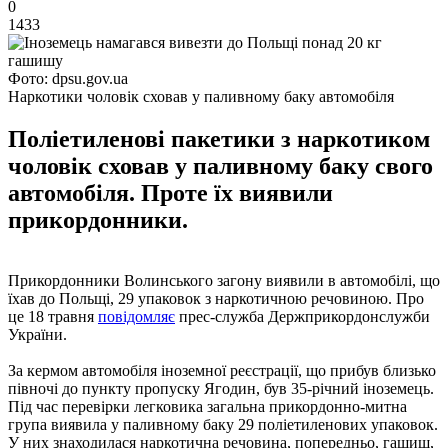
0
1433
Фото: dpsu.gov.ua
Наркотики чоловік сховав у паливному баку автомобіля
Поліетиленові пакетики з наркотиком
чоловік сховав у паливному баку свого
автомобіля. Проте їх виявили
прикордонники.
Прикордонники Волинського загону виявили в автомобілі, що
їхав до Польщі, 29 упаковок з наркотичною речовиною. Про
це 18 травня
повідомляє
прес-служба Держприкордонслужби
України.
За кермом автомобіля іноземної реєстрації, що прибув близько
півночі до пункту пропуску Ягодин, був 35-річний іноземець.
Під час перевірки легковика загальна прикордонно-митна
група виявила у паливному баку 29 поліетиленових упаковок.
У них знаходилася наркотична речовина, попередньо, гашиш,