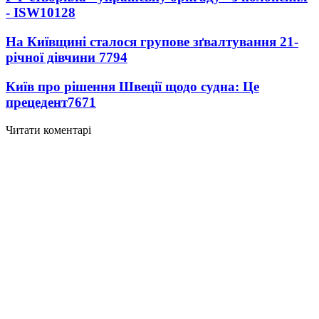
- ISW
10128
На Київщині сталося групове зґвалтування 21-
річної дівчини
7794
Київ про рішення Швеції щодо судна: Це
прецедент
7671
Читати коментарі