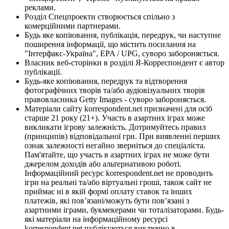
реклами.
Розділ Спецпроекти створюється спільно з
комерційними партнерами.
Будь яке копіювання, публікація, передрук, чи наступне
поширення інформації, що містить посилання на
"Інтерфакс-Україна", EPA / UPG, суворо забороняється.
Власник веб-сторінки в розділі Я-Корреспондент є автор
публікації.
Будь-яке копіювання, передрук та відтворення
фотографічних творів та/або аудіовізуальних творів
правовласника Getty Images - суворо забороняється.
Матеріали сайту korrespondent.net призначені для осіб
старше 21 року (21+). Участь в азартних іграх може
викликати ігрову залежність. Дотримуйтесь правил
(принципів) відповідальної гри. При виявленні перших
ознак залежності негайно зверніться до спеціаліста.
Пам'ятайте, що участь в азартних іграх не може бути
джерелом доходів або альтернативою роботі.
Інформаційний ресурс korrespondent.net не проводить
ігри на реальні та/або віртуальні гроші, також сайт не
приймає ні в якій формі оплату ставок та інших
платежів, які пов’язані/можуть бути пов’язані з
азартними іграми, букмекерами чи тоталізаторами. Будь-
які матеріали на інформаційному ресурсі
korrespondent.net публікуються виключно в