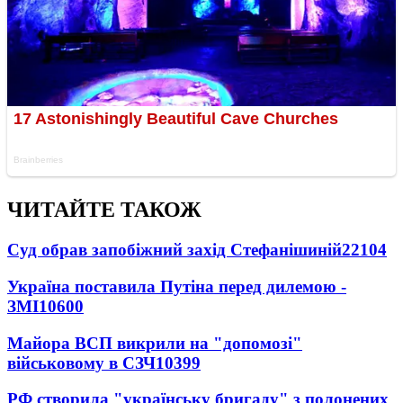
ЧИТАЙТЕ ТАКОЖ
Суд обрав запобіжний захід Стефанішиній
22104
Україна поставила Путіна перед дилемою -
ЗМІ
10600
Майора ВСП викрили на "допомозі"
військовому в СЗЧ
10399
РФ створила "українську бригаду" з полонених