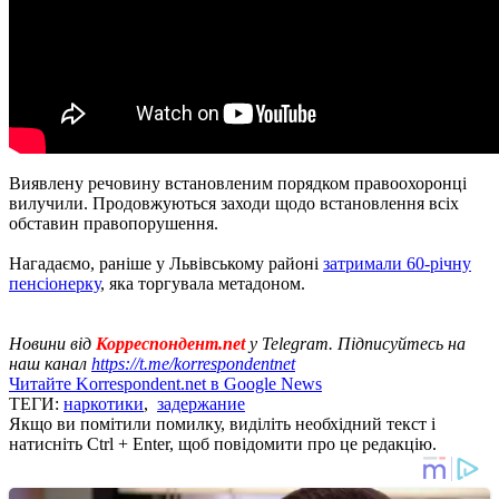
Виявлену речовину встановленим порядком правоохоронці
вилучили. Продовжуються заходи щодо встановлення всіх
обставин правопорушення.
Нагадаємо, раніше у Львівському районі
затримали 60-річну
пенсіонерку
, яка торгувала метадоном.
Новини від
Корреспондент.net
у Telegram. Підписуйтесь на
наш канал
https://t.me/korrespondentnet
Читайте Korrespondent.net в Google News
ТЕГИ:
наркотики
,
задержание
Якщо ви помітили помилку, виділіть необхідний текст і
натисніть Ctrl + Enter, щоб повідомити про це редакцію.