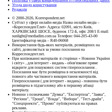
Політика у сфері конфіденційності і персональних даних
Угода щодо користування
Редакція
© 2000-2026, Korrespondent.net
Суб'єкт у сфері онлайн-медіа Назва онлайн-медіа –
«КореспонденТ.net» Адреса: 02091, місто Київ,
ХАРКІВСЬКЕ ШОСЕ, будинок 172-Б, офіс 208/1 E-mail:
sunlight@mediadim.com.ua
Телефон: 044-205-43-00
Ідентифікатор медіа – R40-06068
Використання будь-яких матеріалів, розміщених на
сайті, дозволяється за умови посилання на
Корреспондент.net.
При копіюванні матеріалів зі сторінки « Новини України
і світу» , для інтернет - видань - обов'язкове пряме
відкрите для пошукових систем гіперпосилання .
Посилання має бути розміщена в незалежності від
повного або часткового використання матеріалів.
Гіперпосилання ( для інтернет - видань) - повинна бути
розміщена в підзаголовку або в першому абзаці
матеріалу.
Новини з позначками "Думка", "Експертиза", "Заява",
"Регіони", "Гроші", "Влада", "Вибори", "Тест-драйв",
"Спецпроекти", "Промо" публікуються на правах
реклами.