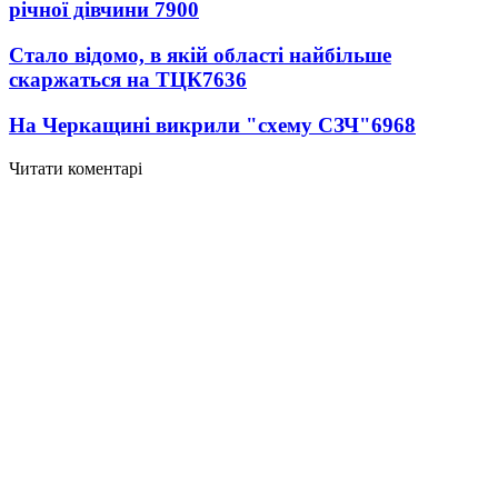
річної дівчини
7900
Стало відомо, в якій області найбільше
скаржаться на ТЦК
7636
На Черкащині викрили "схему СЗЧ"
6968
Читати коментарі