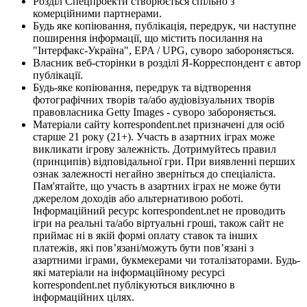
Розділ Спецпроекти створюється спільно з
комерційними партнерами.
Будь яке копіювання, публікація, передрук, чи наступне
поширення інформації, що містить посилання на
"Інтерфакс-Україна", EPA / UPG, суворо забороняється.
Власник веб-сторінки в розділі Я-Корреспондент є автор
публікації.
Будь-яке копіювання, передрук та відтворення
фотографічних творів та/або аудіовізуальних творів
правовласника Getty Images - суворо забороняється.
Матеріали сайту korrespondent.net призначені для осіб
старше 21 року (21+). Участь в азартних іграх може
викликати ігрову залежність. Дотримуйтесь правил
(принципів) відповідальної гри. При виявленні перших
ознак залежності негайно зверніться до спеціаліста.
Пам'ятайте, що участь в азартних іграх не може бути
джерелом доходів або альтернативою роботі.
Інформаційний ресурс korrespondent.net не проводить
ігри на реальні та/або віртуальні гроші, також сайт не
приймає ні в якій формі оплату ставок та інших
платежів, які пов’язані/можуть бути пов’язані з
азартними іграми, букмекерами чи тоталізаторами. Будь-
які матеріали на інформаційному ресурсі
korrespondent.net публікуються виключно в
інформаційних цілях.