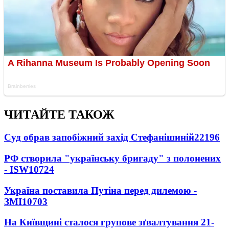
ЧИТАЙТЕ ТАКОЖ
Суд обрав запобіжний захід Стефанішиній
22196
РФ створила "українську бригаду" з полонених
- ISW
10724
Україна поставила Путіна перед дилемою -
ЗМІ
10703
На Київщині сталося групове зґвалтування 21-