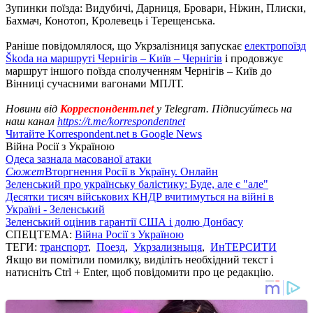
Зупинки поїзда: Видубичі, Дарниця, Бровари, Ніжин, Плиски,
Бахмач, Конотоп, Кролевець і Терещенська.
Раніше повідомлялося, що Укрзалізниця запускає
електропоїзд
Škoda на маршруті Чернігів – Київ – Чернігів
і продовжує
маршрут іншого поїзда сполученням Чернігів – Київ до
Вінниці сучасними вагонами МПЛТ.
Новини від
Корреспондент.net
у Telegram. Підписуйтесь на
наш канал
https://t.me/korrespondentnet
Читайте Korrespondent.net в Google News
Війна Росії з Україною
Одеса зазнала масованої атаки
Сюжет
Вторгнення Росії в Україну. Онлайн
Зеленський про українську балістику: Буде, але є "але"
Десятки тисяч військових КНДР вчитимуться на війні в
Україні - Зеленський
Зеленський оцінив гарантії США і долю Донбасу
СПЕЦТЕМА:
Війна Росії з Україною
ТЕГИ:
транспорт
,
Поезд
,
Укрзализныця
,
ИнТЕРСИТИ
Якщо ви помітили помилку, виділіть необхідний текст і
натисніть Ctrl + Enter, щоб повідомити про це редакцію.