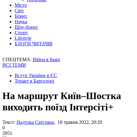
Місто
Світ
Бізнес
Наука
Шоу-бізнес
Спорт
Lifestyle
БЛОГИ ЧИТАЧІВ
СПЕЦТЕМА:
Війна в Ірані
ВСІ ТЕМИ
Вступ України в ЄС
Теракт в Барселоні
На маршрут Київ–Шостка
виходить поїзд Інтерсіті+
Текст:
Надтока Світлана
, 18 травня 2022, 20:20
0
2951