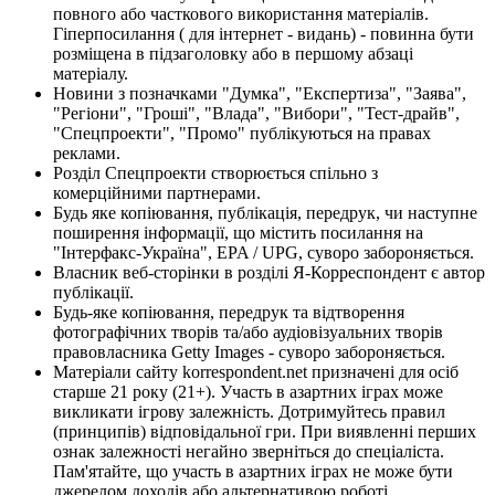
повного або часткового використання матеріалів.
Гіперпосилання ( для інтернет - видань) - повинна бути
розміщена в підзаголовку або в першому абзаці
матеріалу.
Новини з позначками "Думка", "Експертиза", "Заява",
"Регіони", "Гроші", "Влада", "Вибори", "Тест-драйв",
"Спецпроекти", "Промо" публікуються на правах
реклами.
Розділ Спецпроекти створюється спільно з
комерційними партнерами.
Будь яке копіювання, публікація, передрук, чи наступне
поширення інформації, що містить посилання на
"Інтерфакс-Україна", EPA / UPG, суворо забороняється.
Власник веб-сторінки в розділі Я-Корреспондент є автор
публікації.
Будь-яке копіювання, передрук та відтворення
фотографічних творів та/або аудіовізуальних творів
правовласника Getty Images - суворо забороняється.
Матеріали сайту korrespondent.net призначені для осіб
старше 21 року (21+). Участь в азартних іграх може
викликати ігрову залежність. Дотримуйтесь правил
(принципів) відповідальної гри. При виявленні перших
ознак залежності негайно зверніться до спеціаліста.
Пам'ятайте, що участь в азартних іграх не може бути
джерелом доходів або альтернативою роботі.