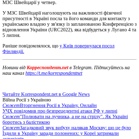
МЗС Швейцарії у четвер.
У МЗС Швейцарії наголошують на важливості фізичної
присутності в Україні посла та його команди для контакту з
українською владою у зв'язку із запланованою Конференцією з
відновлення України (URC2022), яка відбудеться у Лугано 4 та
5 липня.
Раніше повідомлялося, що
у Київ повернулася посол
Фінляндії.
Новини від
Корреспондент.net
в Telegram. Підписуйтесь на
наш канал
https://t.me/korrespondentnet
Читайте Korrespondent.net в Google News
Війна Росії з Україною
Сюжет
Вторгнення Росії в Україну. Онлайн
УЧХ повідомив про безпрецедентні атаки РФ у липні
Сюжет
"Полювати на лучника, а не на стрілу". Як Україні
боротись з балістикою
Сюжет
Загадковий звук вибуху налякав Москву: що це було
Їздили в Україну заради полонених: у Кореї затримали
активістів