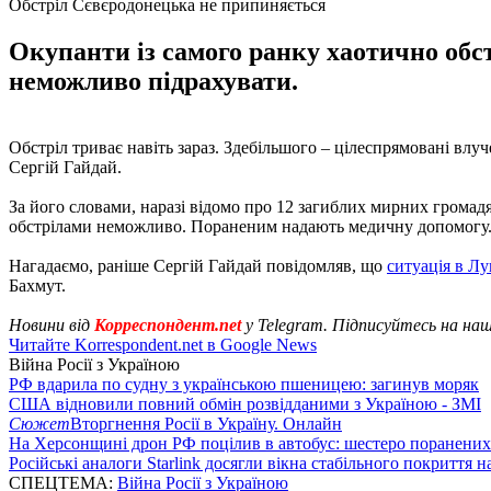
Обстріл Сєвєродонецька не припиняється
Окупанти із самого ранку хаотично обст
неможливо підрахувати.
Обстріл триває навіть зараз. Здебільшого – цілеспрямовані влу
Сергій Гайдай.
За його словами, наразі відомо про 12 загиблих мирних громад
обстрілами неможливо. Пораненим надають медичну допомогу
Нагадаємо, раніше Сергій Гайдай повідомляв, що
ситуація в Лу
Бахмут.
Новини від
Корреспондент.net
у Telegram. Підписуйтесь на на
Читайте Korrespondent.net в Google News
Війна Росії з Україною
РФ вдарила по судну з українською пшеницею: загинув моряк
США відновили повний обмін розвідданими з Україною - ЗМІ
Сюжет
Вторгнення Росії в Україну. Онлайн
На Херсонщині дрон РФ поцілив в автобус: шестеро поранених
Російські аналоги Starlink досягли вікна стабільного покриття 
СПЕЦТЕМА:
Війна Росії з Україною