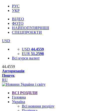
РУС
УКР
ВІДЕО
ФОТО
НАЙПОПУЛЯРНІШІ
СПЕЦПРОЕКТИ
USD
USD
44.4559
EUR
51.2598
Всі курси валют
44.4559
Авторизація
Пошук
RU
ВСІ РОЗДІЛИ
Головна
Україна
Всі новини розділу
Політика