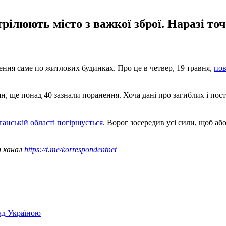
рілюють місто з важкої зброї. Наразі то
чення саме по житлових будинках. Про це в четвер, 19 травня,
пов
ян, ще понад 40 зазнали поранення. Хоча дані про загиблих і п
.
ганській області погіршується
. Ворог зосередив усі сили, щоб аб
ш канал
https://t.me/korrespondentnet
над Україною