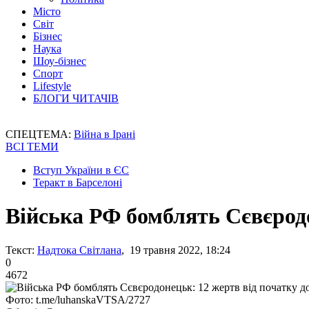
Місто
Світ
Бізнес
Наука
Шоу-бізнес
Спорт
Lifestyle
БЛОГИ ЧИТАЧІВ
СПЕЦТЕМА:
Війна в Ірані
ВСІ ТЕМИ
Вступ України в ЄС
Теракт в Барселоні
Війська РФ бомблять Сєвєродо
Текст:
Надтока Світлана
, 19 травня 2022, 18:24
0
4672
Фото: t.me/luhanskaVTSA/2727