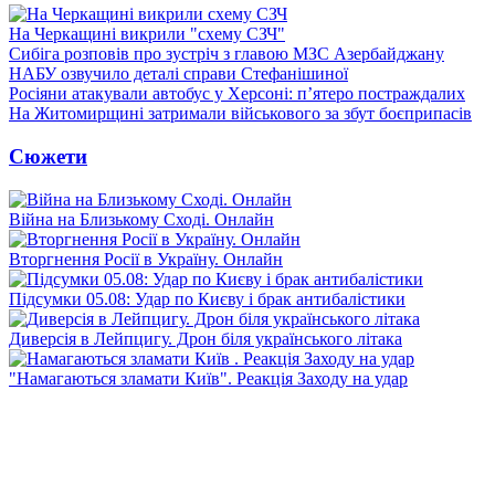
На Черкащині викрили "схему СЗЧ"
Сибіга розповів про зустріч з главою МЗС Азербайджану
НАБУ озвучило деталі справи Стефанішиної
Росіяни атакували автобус у Херсоні: п’ятеро постраждалих
На Житомирщині затримали військового за збут боєприпасів
Сюжети
Війна на Близькому Сході. Онлайн
Вторгнення Росії в Україну. Онлайн
Підсумки 05.08: Удар по Києву і брак антибалістики
Диверсія в Лейпцигу. Дрон біля українського літака
"Намагаються зламати Київ". Реакція Заходу на удар