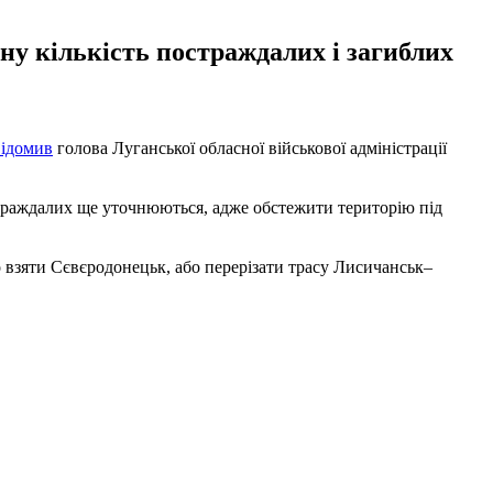
чну кількість постраждалих і загиблих
ідомив
голова Луганської обласної військової адміністрації
остраждалих ще уточнюються, адже обстежити територію під
о взяти Сєвєродонецьк, або перерізати трасу Лисичанськ–