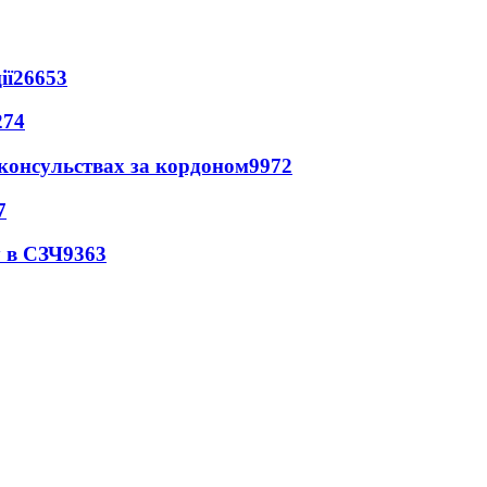
ії
26653
274
 консульствах за кордоном
9972
7
 в СЗЧ
9363