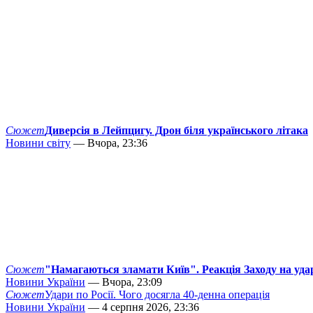
Сюжет
Диверсія в Лейпцигу. Дрон біля українського літака
Новини світу
— Вчора, 23:36
Сюжет
"Намагаються зламати Київ". Реакція Заходу на уда
Новини України
— Вчора, 23:09
Сюжет
Удари по Росії. Чого досягла 40-денна операція
Новини України
— 4 серпня 2026, 23:36