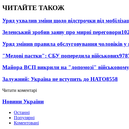
ЧИТАЙТЕ ТАКОЖ
Уряд ухвалив зміни щодо відстрочки від мобілізац
Зеленський зробив заяву про мирні переговори
10
Уряд змінив правила обслуговування чоловіків у
"Медові пастки": СБУ попередила військових
978
Майора ВСП викрили на "допомозі" військовому
Залужний: Україна не вступить до НАТО
8558
Читати коментарі
Новини України
Останні
Популярні
Коментовані