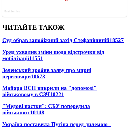
ЧИТАЙТЕ ТАКОЖ
Суд обрав запобіжний захід Стефанішиній
18527
Уряд ухвалив зміни щодо відстрочки від
мобілізації
11551
Зеленський зробив заяву про мирні
переговори
10673
Майора ВСП викрили на "допомозі"
військовому в СЗЧ
10221
"Медові пастки": СБУ попередила
військових
10148
Україна поставила Путіна перед дилемою -