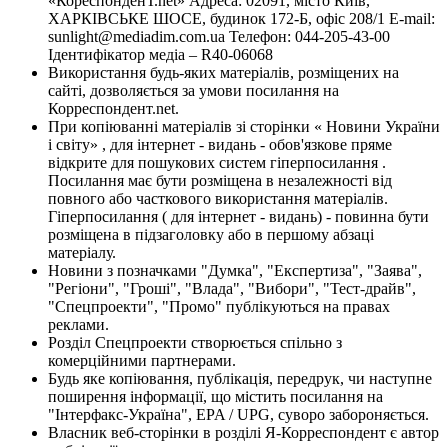
«КореспонденТ.net» Адреса: 02091, місто Київ,
ХАРКІВСЬКЕ ШОСЕ, будинок 172-Б, офіс 208/1 E-mail:
sunlight@mediadim.com.ua
Телефон: 044-205-43-00
Ідентифікатор медіа – R40-06068
Використання будь-яких матеріалів, розміщених на
сайті, дозволяється за умови посилання на
Корреспондент.net.
При копіюванні матеріалів зі сторінки « Новини України
і світу» , для інтернет - видань - обов'язкове пряме
відкрите для пошукових систем гіперпосилання .
Посилання має бути розміщена в незалежності від
повного або часткового використання матеріалів.
Гіперпосилання ( для інтернет - видань) - повинна бути
розміщена в підзаголовку або в першому абзаці
матеріалу.
Новини з позначками "Думка", "Експертиза", "Заява",
"Регіони", "Гроші", "Влада", "Вибори", "Тест-драйв",
"Спецпроекти", "Промо" публікуються на правах
реклами.
Розділ Спецпроекти створюється спільно з
комерційними партнерами.
Будь яке копіювання, публікація, передрук, чи наступне
поширення інформації, що містить посилання на
"Інтерфакс-Україна", EPA / UPG, суворо забороняється.
Власник веб-сторінки в розділі Я-Корреспондент є автор