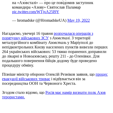
на «Азовсталі» — про це повідомив заступник
командира «Азову» Святослав Паламар
pic.twitter.com/WTjxA25I9Y
— hromadske (@HromadskeUA)
May 19, 2022
Нагадаємо, увечері 16 травня
розпочалася операція з
порятунку військових ЗСУ
з
Азовсталі
. З території
металургійного комбінату
Азовсталь
у Маріуполі до
непідконтрольних Києву населених пунктів вивезли перших
264 українських військових: 53 тяжко поранених доправили
до лікарні в Новоазовську, решту 211 - до Оленівки. Для
подальшого повернення бійців додому буде проведено
процедуру обміну.
Пізніше міністр оборони Олексій Резніков заявив, що
процес
евакуації військових триває
і відбувається він за
посередництва ООН та Червоного Хреста.
Згодом стало відомо, що
Росія має намір визнати полк Азов
терористами.