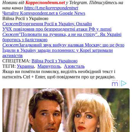
Новини від
Корреспондент.net
у Telegram. Підписуйтесь на
наш канал
https://t.me/korrespondentnet
Читайте Korrespondent.net в Google News
Війна Росії з Україною
Сюжет
Вторгнення Росії в Україну. Онлайн
УЧХ повідомив про безпрецедентні атаки РФ у липні
Сюжет
"Полювати на лучника, а не на стрілу". Як Україні
боротись з балістикою
Сюжет
Загадковий звук вибуху налякав Москву: що це було
Їздили в Україну заради полонених: у Кореї затримали
активістів
СПЕЦТЕМА:
Війна Росії з Україною
ТЕГИ:
Украина
,
Мариуполь
,
Азовсталь
Якщо ви помітили помилку, виділіть необхідний текст і
натисніть Ctrl + Enter, щоб повідомити про це редакцію.