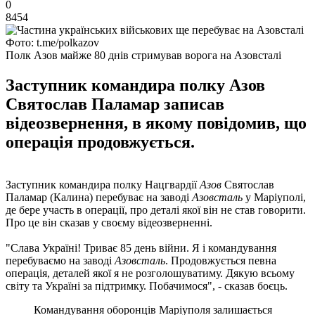
0
8454
Фото: t.me/polkazov
Полк Азов майже 80 днів стримував ворога на Азовсталі
Заступник командира полку Азов
Святослав Паламар записав
відеозвернення, в якому повідомив, що
операція продовжується.
Заступник командира полку Нацгвардії
Азов
Святослав
Паламар (Калина) перебуває на заводі
Азовсталь
у Маріуполі,
де бере участь в операції, про деталі якої він не став говорити.
Про це він сказав у своєму відеозверненні.
"Слава Україні! Триває 85 день війни. Я і командування
перебуваємо на заводі
Азовсталь
. Продовжується певна
операція, деталей якої я не розголошуватиму. Дякую всьому
світу та Україні за підтримку. Побачимося", - сказав боєць.
Командування оборонців Маріуполя залишається