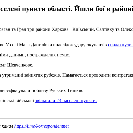
селені пункти області. Йшли бої в районі
раган та Град три райони Харкова - Київський, Салтівку та Олекс
х. У селі Мала Данилівка внаслідок удару окупантів
спалахнули 
дніми даними, постраждалих немає.
​смт Шевченкове.
 утриманні зайнятих рубежів. Намагається проводити контратаки
ріли зафіксували поблизу Руських Тишків.
аїнські військові
звільнили 23 населені пункти.
ш канал
https://t.me/korrespondentnet