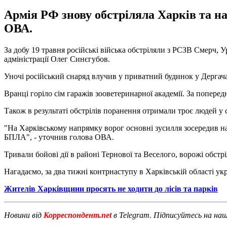
Армія РФ знову обстріляла Харків та на
ОВА.
За добу 19 травня російські війська обстріляли з РСЗВ Смерч, У
адміністрації Олег Синєгубов.
Уночі російський снаряд влучив у приватний будинок у Дергача
Вранці горіло сім гаражів зооветеринарної академії. За попере
Також в результаті обстрілів поранення отримали троє людей у 
"На Харківському напрямку ворог основні зусилля зосередив на
БПЛА", - уточнив голова ОВА.
Тривали бойові дії в районі Тернової та Веселого, ворожі обст
Нагадаємо, за два тижні контрнаступу в Харківській області укр
Жителів Харківщини просять не ходити до лісів та парків
Новини від
Корреспондент.net
в Telegram. Підписуйтесь на на