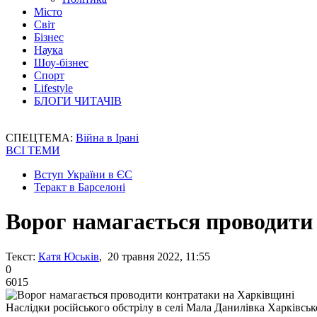
Місто
Світ
Бізнес
Наука
Шоу-бізнес
Спорт
Lifestyle
БЛОГИ ЧИТАЧІВ
СПЕЦТЕМА:
Війна в Ірані
ВСІ ТЕМИ
Вступ України в ЄС
Теракт в Барселоні
Ворог намагається проводити
Текст:
Катя Юськів
, 20 травня 2022, 11:55
0
6015
Наслідки російського обстрілу в селі Мала Данилівка Харківсько