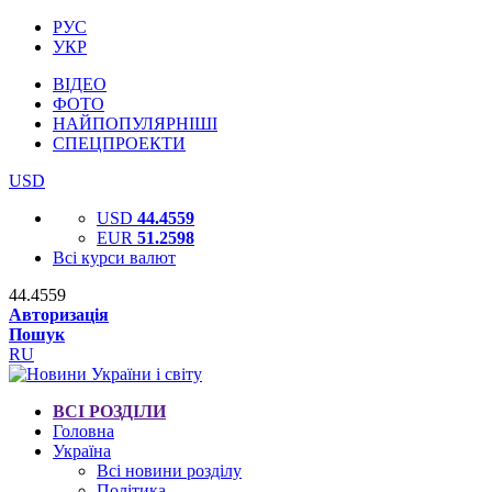
РУС
УКР
ВІДЕО
ФОТО
НАЙПОПУЛЯРНІШІ
СПЕЦПРОЕКТИ
USD
USD
44.4559
EUR
51.2598
Всі курси валют
44.4559
Авторизація
Пошук
RU
ВСІ РОЗДІЛИ
Головна
Україна
Всі новини розділу
Політика