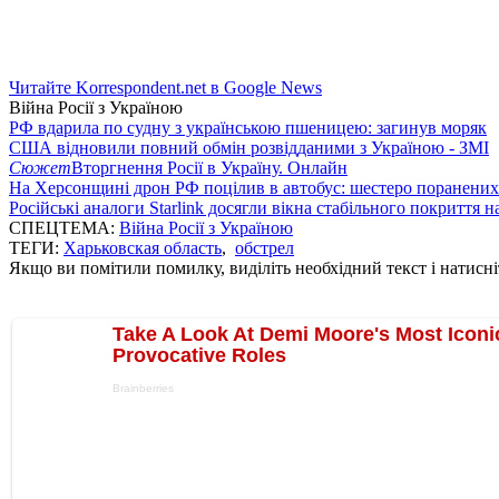
Читайте Korrespondent.net в Google News
Війна Росії з Україною
РФ вдарила по судну з українською пшеницею: загинув моряк
США відновили повний обмін розвідданими з Україною - ЗМІ
Сюжет
Вторгнення Росії в Україну. Онлайн
На Херсонщині дрон РФ поцілив в автобус: шестеро поранених
Російські аналоги Starlink досягли вікна стабільного покриття 
СПЕЦТЕМА:
Війна Росії з Україною
ТЕГИ:
Харьковская область
,
обстрел
Якщо ви помітили помилку, виділіть необхідний текст і натисніт