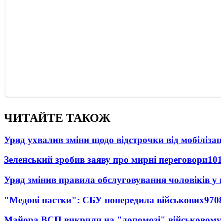
ЧИТАЙТЕ ТАКОЖ
Уряд ухвалив зміни щодо відстрочки від мобілізац
Зеленський зробив заяву про мирні переговори
10
Уряд змінив правила обслуговування чоловіків у
"Медові пастки": СБУ попередила військових
970
Майора ВСП викрили на "допомозі" військовому