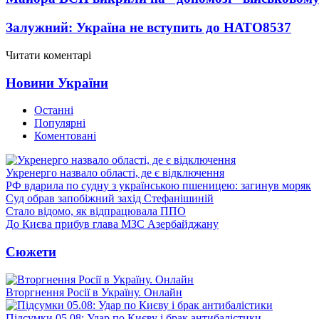
Залужний: Україна не вступить до НАТО
8537
Читати коментарі
Новини України
Останні
Популярні
Коментовані
Укренерго назвало області, де є відключення
РФ вдарила по судну з українською пшеницею: загинув моряк
Суд обрав запобіжний захід Стефанішиній
Стало відомо, як відпрацювала ППО
До Києва прибув глава МЗС Азербайджану
Сюжети
Вторгнення Росії в Україну. Онлайн
Підсумки 05.08: Удар по Києву і брак антибалістики