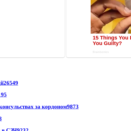
ії
26549
195
 консульствах за кордоном
9873
8
 в СЗЧ
9232