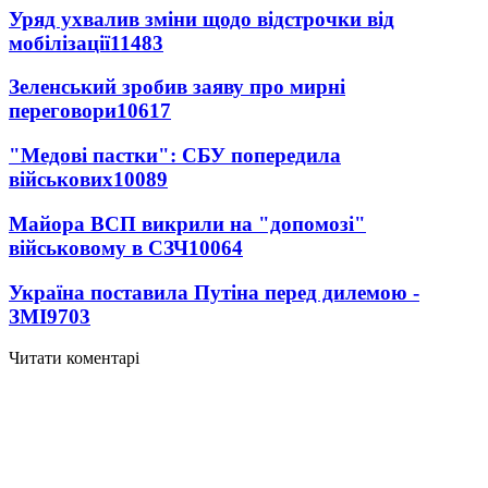
Уряд ухвалив зміни щодо відстрочки від
мобілізації
11483
Зеленський зробив заяву про мирні
переговори
10617
"Медові пастки": СБУ попередила
військових
10089
Майора ВСП викрили на "допомозі"
військовому в СЗЧ
10064
Україна поставила Путіна перед дилемою -
ЗМІ
9703
Читати коментарі