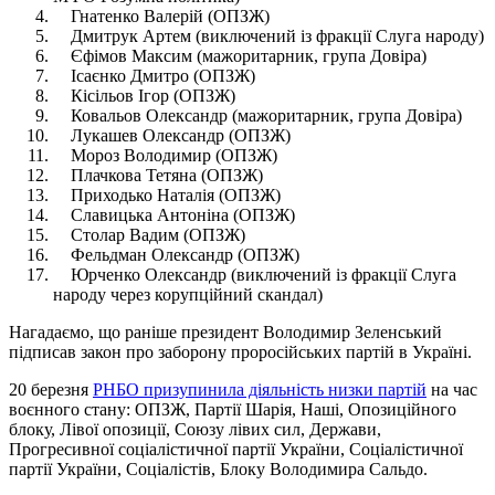
Гнатенко Валерій (ОПЗЖ)
Дмитрук Артем (виключений із фракції Слуга народу)
Єфімов Максим (мажоритарник, група Довіра)
Ісаєнко Дмитро (ОПЗЖ)
Кісільов Ігор (ОПЗЖ)
Ковальов Олександр (мажоритарник, група Довіра)
Лукашев Олександр (ОПЗЖ)
Мороз Володимир (ОПЗЖ)
Плачкова Тетяна (ОПЗЖ)
Приходько Наталія (ОПЗЖ)
Славицька Антоніна (ОПЗЖ)
Столар Вадим (ОПЗЖ)
Фельдман Олександр (ОПЗЖ)
Юрченко Олександр (виключений із фракції Слуга
народу через корупційний скандал)
Нагадаємо, що раніше президент Володимир Зеленський
підписав закон про заборону проросійських партій в Україні.
20 березня
РНБО призупинила діяльність низки партій
на час
воєнного стану: ОПЗЖ, Партії Шарія, Наші, Опозиційного
блоку, Лівої опозиції, Союзу лівих сил, Держави,
Прогресивної соціалістичної партії України, Соціалістичної
партії України, Соціалістів, Блоку Володимира Сальдо.