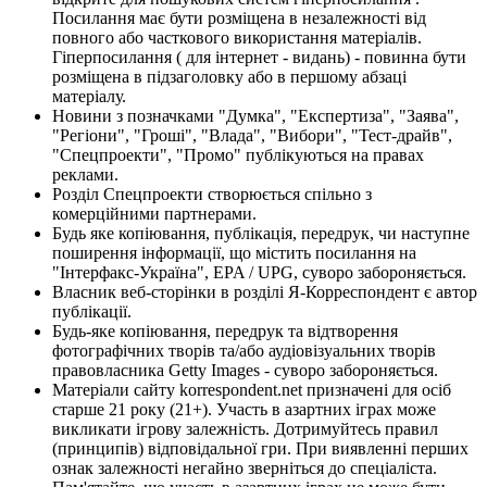
Посилання має бути розміщена в незалежності від
повного або часткового використання матеріалів.
Гіперпосилання ( для інтернет - видань) - повинна бути
розміщена в підзаголовку або в першому абзаці
матеріалу.
Новини з позначками "Думка", "Експертиза", "Заява",
"Регіони", "Гроші", "Влада", "Вибори", "Тест-драйв",
"Спецпроекти", "Промо" публікуються на правах
реклами.
Розділ Спецпроекти створюється спільно з
комерційними партнерами.
Будь яке копіювання, публікація, передрук, чи наступне
поширення інформації, що містить посилання на
"Інтерфакс-Україна", EPA / UPG, суворо забороняється.
Власник веб-сторінки в розділі Я-Корреспондент є автор
публікації.
Будь-яке копіювання, передрук та відтворення
фотографічних творів та/або аудіовізуальних творів
правовласника Getty Images - суворо забороняється.
Матеріали сайту korrespondent.net призначені для осіб
старше 21 року (21+). Участь в азартних іграх може
викликати ігрову залежність. Дотримуйтесь правил
(принципів) відповідальної гри. При виявленні перших
ознак залежності негайно зверніться до спеціаліста.