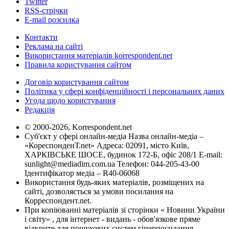
Twitter
RSS-стрічки
E-mail розсилка
Контакти
Реклама на сайті
Використання матеріалів korrespondent.net
Правила користування сайтом
Договір користування сайтом
Політика у сфері конфіденційності і персональних даних
Угода щодо користування
Редакція
© 2000-2026, Korrespondent.net
Суб'єкт у сфері онлайн-медіа Назва онлайн-медіа –
«КореспонденТ.net» Адреса: 02091, місто Київ,
ХАРКІВСЬКЕ ШОСЕ, будинок 172-Б, офіс 208/1 E-mail:
sunlight@mediadim.com.ua
Телефон: 044-205-43-00
Ідентифікатор медіа – R40-06068
Використання будь-яких матеріалів, розміщених на
сайті, дозволяється за умови посилання на
Корреспондент.net.
При копіюванні матеріалів зі сторінки « Новини України
і світу» , для інтернет - видань - обов'язкове пряме
відкрите для пошукових систем гіперпосилання .