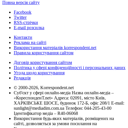
Повна версія сайту
Facebook
Twitter
RSS-стрічки
E-mail розсилка
Контакти
Реклама на сайті
Використання матеріалів korrespondent.net
Правила користування сайтом
Договір користування сайтом
Політика у сфері конфіденційності і персональних даних
Угода щодо користування
Редакція
© 2000-2026, Korrespondent.net
Суб'єкт у сфері онлайн-медіа Назва онлайн-медіа –
«КореспонденТ.net» Адреса: 02091, місто Київ,
ХАРКІВСЬКЕ ШОСЕ, будинок 172-Б, офіс 208/1 E-mail:
sunlight@mediadim.com.ua
Телефон: 044-205-43-00
Ідентифікатор медіа – R40-06068
Використання будь-яких матеріалів, розміщених на
сайті, дозволяється за умови посилання на