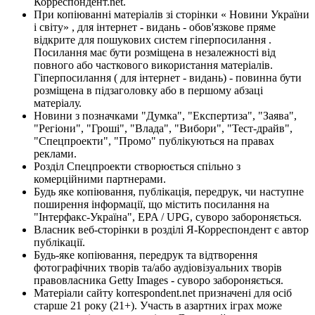
Корреспондент.net.
При копіюванні матеріалів зі сторінки « Новини України
і світу» , для інтернет - видань - обов'язкове пряме
відкрите для пошукових систем гіперпосилання .
Посилання має бути розміщена в незалежності від
повного або часткового використання матеріалів.
Гіперпосилання ( для інтернет - видань) - повинна бути
розміщена в підзаголовку або в першому абзаці
матеріалу.
Новини з позначками "Думка", "Експертиза", "Заява",
"Регіони", "Гроші", "Влада", "Вибори", "Тест-драйв",
"Спецпроекти", "Промо" публікуються на правах
реклами.
Розділ Спецпроекти створюється спільно з
комерційними партнерами.
Будь яке копіювання, публікація, передрук, чи наступне
поширення інформації, що містить посилання на
"Інтерфакс-Україна", EPA / UPG, суворо забороняється.
Власник веб-сторінки в розділі Я-Корреспондент є автор
публікації.
Будь-яке копіювання, передрук та відтворення
фотографічних творів та/або аудіовізуальних творів
правовласника Getty Images - суворо забороняється.
Матеріали сайту korrespondent.net призначені для осіб
старше 21 року (21+). Участь в азартних іграх може