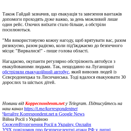
Також Гайдай зазначив, що евакуація та завезення вантажів
допомоги проходять дуже важко, за день можливий лише
один рейс. Охочих виїхати стало більше, а обстріли
посилюються.
"Ми використовуємо кожну нагоду, щоб врятувати вас, разом
ризикуємо, разом радіємо, коли під'їжджаємо до безпечного
місця: "Вирвалися!" - пише голова області.
Нагадаємо, окупанти регулярно обстрілюють автобуси з
евакуйованими людьми. Так, нещодавно на Луганщині
обстріляли евакуаційний автобус,
який вивозив людей із
Сєвєродонецька та Лисичанська. Тоді вдалося евакуювати 30
дорослих та шістьох дітей.
Новини від
Корреспондент.net
у Telegram. Підписуйтесь на
наш канал
https://t.me/korrespondentnet
Читайте Korrespondent.net в Google News
Війна Росії з Україною
Сюжет
Вторгнення Росії в Україну. Онлайн
УЧХ повідомив про безпрецедентні атаки РФ у липні