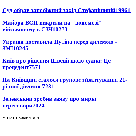
Суд обрав запобіжний захід Стефанішиній
19961
Майора ВСП викрили на "допомозі"
військовому в СЗЧ
10273
Україна поставила Путіна перед дилемою -
ЗМІ
10245
Київ про рішення Швеції щодо судна: Це
прецедент
7571
На Київщині сталося групове зґвалтування 21-
річної дівчини
7281
Зеленський зробив заяву про мирні
переговори
7024
Читати коментарі