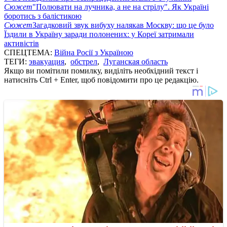
Сюжет
"Полювати на лучника, а не на стрілу". Як Україні
боротись з балістикою
Сюжет
Загадковий звук вибуху налякав Москву: що це було
Їздили в Україну заради полонених: у Кореї затримали
активістів
СПЕЦТЕМА:
Війна Росії з Україною
ТЕГИ:
эвакуация
,
обстрел
,
Луганская область
Якщо ви помітили помилку, виділіть необхідний текст і
натисніть Ctrl + Enter, щоб повідомити про це редакцію.