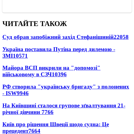
ЧИТАЙТЕ ТАКОЖ
Суд обрав запобіжний захід Стефанішиній
22058
Україна поставила Путіна перед дилемою -
ЗМІ
10571
Майора ВСП викрили на "допомозі"
військовому в СЗЧ
10396
РФ створила "українську бригаду" з полонених
- ISW
9946
На Київщині сталося групове зґвалтування 21-
річної дівчини
7766
Київ про рішення Швеції щодо судна: Це
прецедент
7664