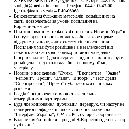
ХАРКІВСЬКЕ ШОСЕ, будинок 172-Б, офіс 208/1 E-mail:
sunlight@mediadim.com.ua
Телефон: 044-205-43-00
Ідентифікатор медіа – R40-06068
Використання будь-яких матеріалів, розміщених на
сайті, дозволяється за умови посилання на
Корреспондент.net.
При копіюванні матеріалів зі сторінки « Новини України
і світу» , для інтернет - видань - обов'язкове пряме
відкрите для пошукових систем гіперпосилання .
Посилання має бути розміщена в незалежності від
повного або часткового використання матеріалів.
Гіперпосилання ( для інтернет - видань) - повинна бути
розміщена в підзаголовку або в першому абзаці
матеріалу.
Новини з позначками "Думка", "Експертиза", "Заява",
"Регіони", "Гроші", "Влада", "Вибори", "Тест-драйв",
"Спецпроекти", "Промо" публікуються на правах
реклами.
Розділ Спецпроекти створюється спільно з
комерційними партнерами.
Будь яке копіювання, публікація, передрук, чи наступне
поширення інформації, що містить посилання на
"Інтерфакс-Україна", EPA / UPG, суворо забороняється.
Власник веб-сторінки в розділі Я-Корреспондент є автор
публікації.