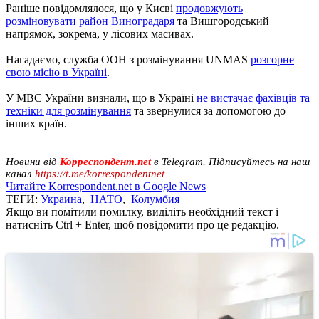
Раніше повідомлялося, що у Києві
продовжують
розміновувати район Виноградаря
та Вишгородський
напрямок, зокрема, у лісових масивах.
Нагадаємо, служба ООН з розмінування UNMAS
розгорне
свою місію в Україні
.
У МВС України визнали, що в Україні
не вистачає фахівців та
техніки для розмінування
та звернулися за допомогою до
інших країн.
Новини від
Корреспондент.net
в Telegram. Підписуйтесь на наш
канал
https://t.me/korrespondentnet
Читайте Korrespondent.net в Google News
ТЕГИ:
Украина
,
НАТО
,
Колумбия
Якщо ви помітили помилку, виділіть необхідний текст і
натисніть Ctrl + Enter, щоб повідомити про це редакцію.