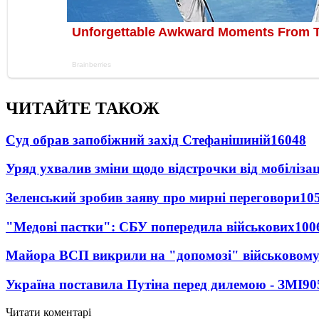
ЧИТАЙТЕ ТАКОЖ
Суд обрав запобіжний захід Стефанішиній
16048
Уряд ухвалив зміни щодо відстрочки від мобілізац
Зеленський зробив заяву про мирні переговори
10
"Медові пастки": СБУ попередила військових
100
Майора ВСП викрили на "допомозі" військовому
Україна поставила Путіна перед дилемою - ЗМІ
90
Читати коментарі