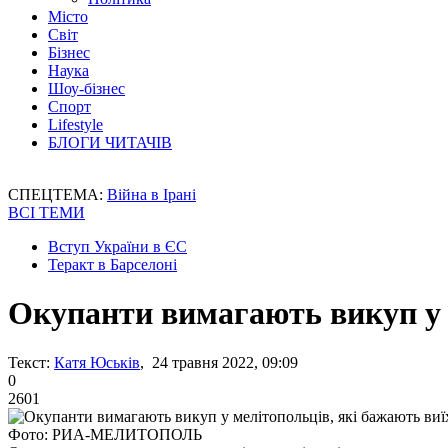
Місто
Світ
Бізнес
Наука
Шоу-бізнес
Спорт
Lifestyle
БЛОГИ ЧИТАЧІВ
СПЕЦТЕМА:
Війна в Ірані
ВСІ ТЕМИ
Вступ України в ЄС
Теракт в Барселоні
Окупанти вимагають викуп у м
Текст:
Катя Юськів
, 24 травня 2022, 09:09
0
2601
Фото: РИА-МЕЛИТОПОЛЬ