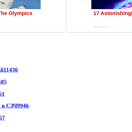
ії
11436
585
61
 в СЗЧ
9946
57