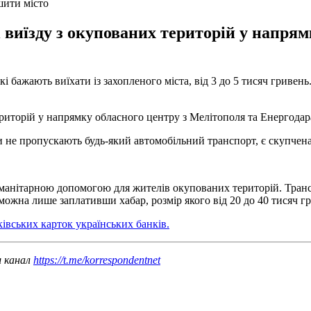
шити місто
 виїзду з окупованих територій у напрям
і бажають виїхати із захопленого міста, від 3 до 5 тисяч гривень
ериторій у напрямку обласного центру з Мелітополя та Енергодар
 не пропускають будь-який автомобільний транспорт, є скупчена
уманітарною допомогою для жителів окупованих територій. Транс
ожна лише заплативши хабар, розмір якого від 20 до 40 тисяч гри
івських карток українських банків.
ш канал
https://t.me/korrespondentnet