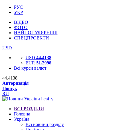
РУС
УКР
ВІДЕО
ФОТО
НАЙПОПУЛЯРНІШІ
СПЕЦПРОЕКТИ
USD
USD
44.4138
EUR
51.2998
Всі курси валют
44.4138
Авторизація
Пошук
RU
ВСІ РОЗДІЛИ
Головна
Україна
Всі новини розділу
Політика