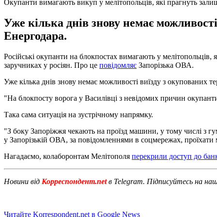
Окупанти вимагають викуп у мелітопольців, які прагнуть зали
Уже кілька днів знову немає можливості
Енергодара.
Російські окупанти на блокпостах вимагають у мелітопольців, як
заручниках у росіян. Про це
повідомляє
Запорізька ОВА.
Уже кілька днів знову немає можливості виїзду з окупованих т
"На блокпосту ворога у Василівці з невідомих причин окупанти
Така сама ситуація на зустрічному напрямку.
"З боку Запоріжжя чекають на проїзд машини, у тому числі з г
у Запорізькій ОВА, за повідомленнями в соцмережах, проїхати м
Нагадаємо, колаборонтам Мелітополя
перекрили доступ до банк
Новини від
Корреспондент.net
в Telegram. Підписуйтесь на на
Читайте Korrespondent.net в Google News