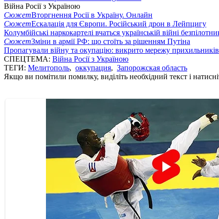
Війна Росії з Україною
Сюжет
Вторгнення Росії в Україну. Онлайн
Сюжет
Ескалація для Європи. Російський дрон в Лейпцигу
Колумбійські наркокартелі вчаться українській війні безпілотни
Сюжет
Зміни в армії РФ: що стоїть за рішенням Путіна
Пропагували війну та окупацію: викрито мережу прихильникі
СПЕЦТЕМА:
Війна Росії з Україною
ТЕГИ:
Мелитополь
,
оккупация
,
Запорожская область
Якщо ви помітили помилку, виділіть необхідний текст і натисніт