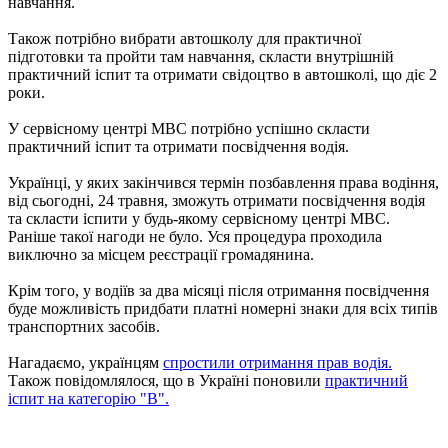
навчання.
Також потрібно вибрати автошколу для практичної
підготовки та пройти там навчання, скласти внутрішній
практичний іспит та отримати свідоцтво в автошколі, що діє 2
роки.
У сервісному центрі МВС потрібно успішно скласти
практичний іспит та отримати посвідчення водія.
Українці, у яких закінчився термін позбавлення права водіння,
від сьогодні, 24 травня, зможуть отримати посвідчення водія
та скласти іспити у будь-якому сервісному центрі МВС.
Раніше такої нагоди не було. Уся процедура проходила
виключно за місцем реєстрації громадянина.
Крім того, у водіїв за два місяці після отримання посвідчення
буде можливість придбати платні номерні знаки для всіх типів
транспортних засобів.
Нагадаємо, українцям
спростили отримання прав водія.
Також повідомлялося, що в Україні поновили
практичний
іспит на категорію "В".