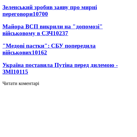
Зеленський зробив заяву про мирні
переговори
10700
Майора ВСП викрили на "допомозі"
військовому в СЗЧ
10237
"Медові пастки": СБУ попередила
військових
10162
Україна поставила Путіна перед дилемою -
ЗМІ
10115
Читати коментарі