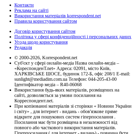
Контакти
Реклама на сайті
Використання матеріалів korrespondent.net
Правила користування сайтом
Договір користування сайтом
Політика у сфері конфіденційності і персональних даних
Угода щодо користування
Редакція
© 2000-2026, Korrespondent.net
Суб'єкт у сфері онлайн-медіа Назва онлайн-медіа –
«КореспонденТ.net» Адреса: 02091, місто Київ,
ХАРКІВСЬКЕ ШОСЕ, будинок 172-Б, офіс 208/1 E-mail:
sunlight@mediadim.com.ua
Телефон: 044-205-43-00
Ідентифікатор медіа – R40-06068
Використання будь-яких матеріалів, розміщених на
сайті, дозволяється за умови посилання на
Корреспондент.net.
При копіюванні матеріалів зі сторінки « Новини України
і світу» , для інтернет - видань - обов'язкове пряме
відкрите для пошукових систем гіперпосилання .
Посилання має бути розміщена в незалежності від
повного або часткового використання матеріалів.
Гіперпосилання ( для інтернет - видань) - повинна бути