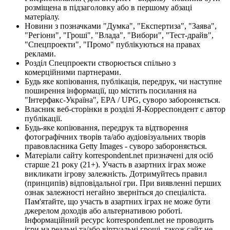
розміщена в підзаголовку або в першому абзаці
матеріалу.
Новини з позначками "Думка", "Експертиза", "Заява",
"Регіони", "Гроші", "Влада", "Вибори", "Тест-драйв",
"Спецпроекти", "Промо" публікуються на правах
реклами.
Розділ Спецпроекти створюється спільно з
комерційними партнерами.
Будь яке копіювання, публікація, передрук, чи наступне
поширення інформації, що містить посилання на
"Інтерфакс-Україна", EPA / UPG, суворо забороняється.
Власник веб-сторінки в розділі Я-Корреспондент є автор
публікації.
Будь-яке копіювання, передрук та відтворення
фотографічних творів та/або аудіовізуальних творів
правовласника Getty Images - суворо забороняється.
Матеріали сайту korrespondent.net призначені для осіб
старше 21 року (21+). Участь в азартних іграх може
викликати ігрову залежність. Дотримуйтесь правил
(принципів) відповідальної гри. При виявленні перших
ознак залежності негайно зверніться до спеціаліста.
Пам'ятайте, що участь в азартних іграх не може бути
джерелом доходів або альтернативою роботі.
Інформаційний ресурс korrespondent.net не проводить
ігри на реальні та/або віртуальні гроші, також сайт не