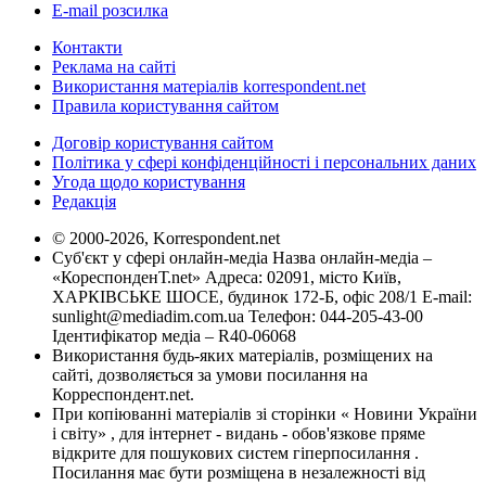
E-mail розсилка
Контакти
Реклама на сайті
Використання матеріалів korrespondent.net
Правила користування сайтом
Договір користування сайтом
Політика у сфері конфіденційності і персональних даних
Угода щодо користування
Редакція
© 2000-2026, Korrespondent.net
Суб'єкт у сфері онлайн-медіа Назва онлайн-медіа –
«КореспонденТ.net» Адреса: 02091, місто Київ,
ХАРКІВСЬКЕ ШОСЕ, будинок 172-Б, офіс 208/1 E-mail:
sunlight@mediadim.com.ua
Телефон: 044-205-43-00
Ідентифікатор медіа – R40-06068
Використання будь-яких матеріалів, розміщених на
сайті, дозволяється за умови посилання на
Корреспондент.net.
При копіюванні матеріалів зі сторінки « Новини України
і світу» , для інтернет - видань - обов'язкове пряме
відкрите для пошукових систем гіперпосилання .
Посилання має бути розміщена в незалежності від