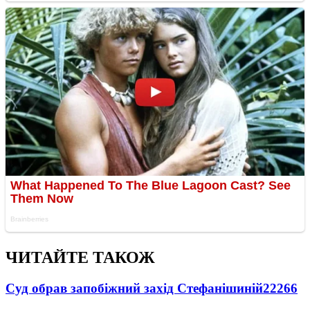
ЧИТАЙТЕ ТАКОЖ
Суд обрав запобіжний захід Стефанішиній
22266