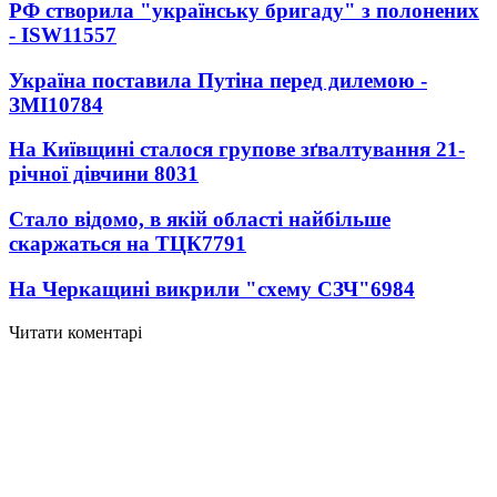
РФ створила "українську бригаду" з полонених
- ISW
11557
Україна поставила Путіна перед дилемою -
ЗМІ
10784
На Київщині сталося групове зґвалтування 21-
річної дівчини
8031
Стало відомо, в якій області найбільше
скаржаться на ТЦК
7791
На Черкащині викрили "схему СЗЧ"
6984
Читати коментарі