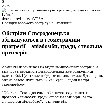
0
2305
Фото: t.me/luhanskaVTSA
Наслідки ворожого обстрілу на Луганщині
Обстріли Сєвєродонецька
збільшуються в геометричній
прогресії – авіабомби, гради, ствольна
артилерія.
Армія РФ наблизилася на відстань мінометних обстрілів, а
відучора в передмісті Сєвєродонецька вже розпочалися
вуличні бої. Цей тиждень буде визначальним для Луганщини, -
заявив голова Луганської ОВА Сергій Гайдай в ефірі
телемарафону.
"Обстріли Сєвєродонецька збільшуються у геометричній
прогресії - авіабомби, гради, ствольна артилерія. Місто
знищується цілодобово", - зазначив він.