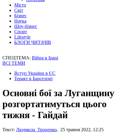
Місто
Світ
Бізнес
Наука
Шоу-бізнес
Спорт
Lifestyle
БЛОГИ ЧИТАЧІВ
СПЕЦТЕМА:
Війна в Ірані
ВСІ ТЕМИ
Вступ України в ЄС
Теракт в Барселоні
Основні бої за Луганщину
розгортатимуться цього
тижня - Гайдай
Текст:
Людмила Троценко
, 25 травня 2022, 12:25