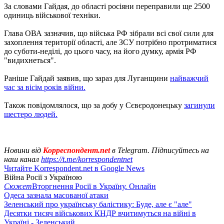
За словами Гайдая, до області росіяни переправили ще 2500
одиниць військової техніки.
Глава ОВА зазначив, що війська РФ зібрали всі свої сили для
захоплення території області, але ЗСУ потрібно протриматися
до суботи-неділі, до цього часу, на його думку, армія РФ
"видихнеться".
Раніше Гайдай заявив, що зараз для Луганщини
найважчий
час за вісім років війни.
Також повідомлялося, що за добу у Сєвєродонецьку
загинули
шестеро людей.
Новини від
Корреспондент.net
в Telegram. Підписуйтесь на
наш канал
https://t.me/korrespondentnet
Читайте Korrespondent.net в Google News
Війна Росії з Україною
Сюжет
Вторгнення Росії в Україну. Онлайн
Одеса зазнала масованої атаки
Зеленський про українську балістику: Буде, але є "але"
Десятки тисяч військових КНДР вчитимуться на війні в
Україні - Зеленський