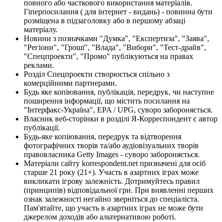
повного або часткового використання матеріалів.
Гіперпосилання ( для інтернет - видань) - повинна бути
розміщена в підзаголовку або в першому абзаці
матеріалу.
Новини з позначками "Думка", "Експертиза", "Заява",
"Регіони", "Гроші", "Влада", "Вибори", "Тест-драйв",
"Спецпроекти", "Промо" публікуються на правах
реклами.
Розділ Спецпроекти створюється спільно з
комерційними партнерами.
Будь яке копіювання, публікація, передрук, чи наступне
поширення інформації, що містить посилання на
"Інтерфакс-Україна", EPA / UPG, суворо забороняється.
Власник веб-сторінки в розділі Я-Корреспондент є автор
публікації.
Будь-яке копіювання, передрук та відтворення
фотографічних творів та/або аудіовізуальних творів
правовласника Getty Images - суворо забороняється.
Матеріали сайту korrespondent.net призначені для осіб
старше 21 року (21+). Участь в азартних іграх може
викликати ігрову залежність. Дотримуйтесь правил
(принципів) відповідальної гри. При виявленні перших
ознак залежності негайно зверніться до спеціаліста.
Пам'ятайте, що участь в азартних іграх не може бути
джерелом доходів або альтернативою роботі.