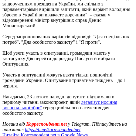
за дорученням президента України, ми спільно з
парламентаріями вирішили запитати, який варіант володіння
зброєю в Україні ви вважаєте доречним", – сказав у
відеозверненні міністр внутрішніх справ Денис
Монастирський.
Серед запропонованих варіантів відповіді: "Для спеціальних
потреб", "Для особистого захисту" і "Я проти".
Щоб узяти участь в опитуванні, громадяни мають у
застосунку Дія перейти до розділу Послуги й вибрати
Опитування.
Участь в опитуванні можуть взяти тільки повнолітні
громадяни України. Опитування триватиме тиждень – до 1
червня.
Нагадаємо, 23 лютого народні депутати підтримали в
першому читанні законопроект, який
легалізує носіння
вогнепальної зброї
серед цивільного населення для
особистого захисту.
Новини від
Корреспондент.net
у Telegram. Підписуйтесь на
наш канал
https://t.me/korrespondentnet
Читайте Korrespondent.net в Google News