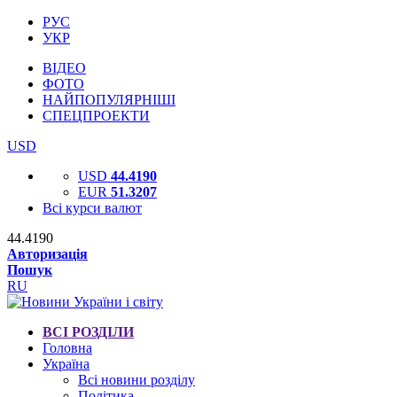
РУС
УКР
ВІДЕО
ФОТО
НАЙПОПУЛЯРНІШІ
СПЕЦПРОЕКТИ
USD
USD
44.4190
EUR
51.3207
Всі курси валют
44.4190
Авторизація
Пошук
RU
ВСІ РОЗДІЛИ
Головна
Україна
Всі новини розділу
Політика