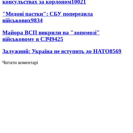
консульствах за кордоном
10021
"Медові пастки": СБУ попередила
військових
9834
Майора ВСП викрили на "допомозі"
військовому в СЗЧ
9425
Залужний: Україна не вступить до НАТО
8569
Читати коментарі