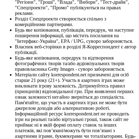
"Регіони", "Гроші", "Влада", "Вибори", "Тест-драйв",
"Спецпроекти", "Промо" публікуються на правах
реклами.
Розділ Спецпроекти створюється спільно з
комерційними партнерами.
Будь яке копіювання, публікація, передрук, чи наступне
поширення інформації, що містить посилання на
"Інтерфакс-Україна", EPA / UPG, суворо забороняється.
Власник веб-сторінки в розділі Я-Корреспондент є автор
публікації.
Будь-яке копіювання, передрук та відтворення
фотографічних творів та/або аудіовізуальних творів
правовласника Getty Images - суворо забороняється.
Матеріали сайту korrespondent.net призначені для осіб
старше 21 року (21+). Участь в азартних іграх може
викликати ігрову залежність. Дотримуйтесь правил
(принципів) відповідальної гри. При виявленні перших
ознак залежності негайно зверніться до спеціаліста.
Пам'ятайте, що участь в азартних іграх не може бути
джерелом доходів або альтернативою роботі.
Інформаційний ресурс korrespondent.net не проводить
ігри на реальні та/або віртуальні гроші, також сайт не
приймає ні в якій формі оплату ставок та інших
платежів, які пов’язані/можуть бути пов’язані з
азартними іграми, букмекерами чи тоталізаторами. Будь-