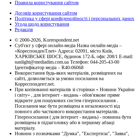
Правила користування сайтом
Договір користування сайтом
Політика у сфері конфіденційності і персональних даних
Угода щодо користування
Редакція
© 2000-2026, Korrespondent.net
Суб'єкт у сфері онлайн-медіа Назва онлайн-медіа –
«КореспонденТ.net» Адреса: 02091, місто Київ,
ХАРКІВСЬКЕ ШОСЕ, будинок 172-Б, офіс 208/1 E-mail:
sunlight@mediadim.com.ua
Телефон: 044-205-43-00
Ідентифікатор медіа – R40-06068
Використання будь-яких матеріалів, розміщених на
сайті, дозволяється за умови посилання на
Корреспондент.net.
При копіюванні матеріалів зі сторінки « Новини України
і світу» , для інтернет - видань - обов'язкове пряме
відкрите для пошукових систем гіперпосилання .
Посилання має бути розміщена в незалежності від
повного або часткового використання матеріалів.
Гіперпосилання ( для інтернет - видань) - повинна бути
розміщена в підзаголовку або в першому абзаці
матеріалу.
Новини з позначками "Думка", "Експертиза", "Заява",