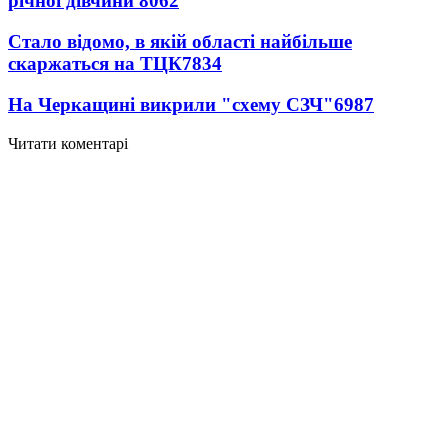
річної дівчини
8062
Стало відомо, в якій області найбільше
скаржаться на ТЦК
7834
На Черкащині викрили "схему СЗЧ"
6987
Читати коментарі