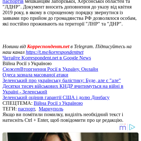
паспортів
мешканцям Запорізької, Херсонської областей та
"ЛДНР". Документ вносить доповнення до указу від квітня
2019 року, в якому в спрощеному порядку звернутися із
заявами про прийом до громадянства РФ дозволялося особам,
які постійно проживають на території "ЛНР" та "ДНР".
Новини від
Корреспондент.net
в Telegram. Підписуйтесь на
наш канал
https://t.me/korrespondentnet
Читайте Korrespondent.net в Google News
Війна Росії з Україною
Сюжет
Вторгнення Росії в Україну. Онлайн
Одеса зазнала масованої атаки
Зеленський про українську балістику: Буде, але є "але"
Десятки тисяч військових КНДР вчитимуться на війні в
Україні - Зеленський
Зеленський оцінив гарантії США і долю Донбасу
СПЕЦТЕМА:
Війна Росії з Україною
ТЕГИ:
паспорт
,
Мариуполь
Якщо ви помітили помилку, виділіть необхідний текст і
натисніть Ctrl + Enter, щоб повідомити про це редакцію.