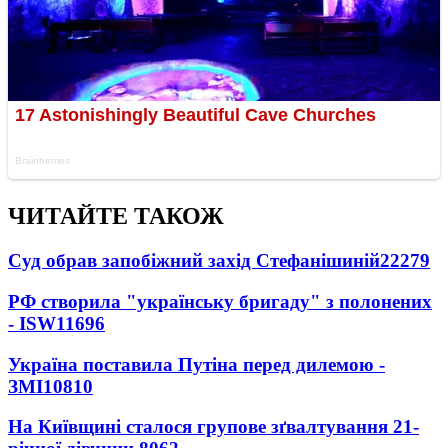
ЧИТАЙТЕ ТАКОЖ
Суд обрав запобіжний захід Стефанішиній
22279
РФ створила "українську бригаду" з полонених
- ISW
11696
Україна поставила Путіна перед дилемою -
ЗМІ
10810
На Київщині сталося групове зґвалтування 21-