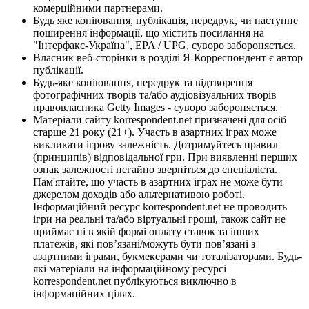
комерційними партнерами.
Будь яке копіювання, публікація, передрук, чи наступне
поширення інформації, що містить посилання на
"Інтерфакс-Україна", EPA / UPG, суворо забороняється.
Власник веб-сторінки в розділі Я-Корреспондент є автор
публікації.
Будь-яке копіювання, передрук та відтворення
фотографічних творів та/або аудіовізуальних творів
правовласника Getty Images - суворо забороняється.
Матеріали сайту korrespondent.net призначені для осіб
старше 21 року (21+). Участь в азартних іграх може
викликати ігрову залежність. Дотримуйтесь правил
(принципів) відповідальної гри. При виявленні перших
ознак залежності негайно зверніться до спеціаліста.
Пам'ятайте, що участь в азартних іграх не може бути
джерелом доходів або альтернативою роботі.
Інформаційний ресурс korrespondent.net не проводить
ігри на реальні та/або віртуальні гроші, також сайт не
приймає ні в якій формі оплату ставок та інших
платежів, які пов’язані/можуть бути пов’язані з
азартними іграми, букмекерами чи тоталізаторами. Будь-
які матеріали на інформаційному ресурсі
korrespondent.net публікуються виключно в
інформаційних цілях.