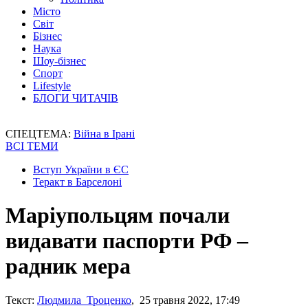
Місто
Світ
Бізнес
Наука
Шоу-бізнес
Спорт
Lifestyle
БЛОГИ ЧИТАЧІВ
СПЕЦТЕМА:
Війна в Ірані
ВСІ ТЕМИ
Вступ України в ЄС
Теракт в Барселоні
Маріупольцям почали
видавати паспорти РФ –
радник мера
Текст:
Людмила Троценко
, 25 травня 2022, 17:49