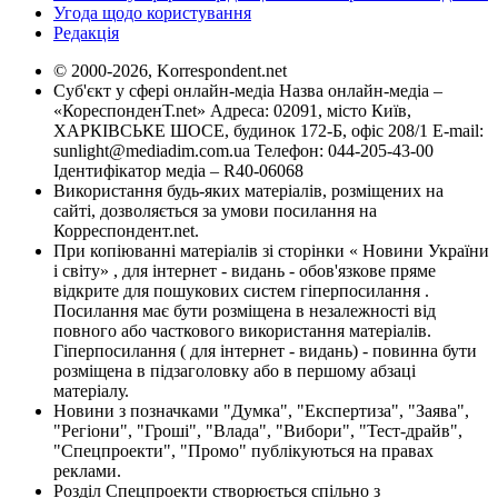
Угода щодо користування
Редакція
© 2000-2026, Korrespondent.net
Суб'єкт у сфері онлайн-медіа Назва онлайн-медіа –
«КореспонденТ.net» Адреса: 02091, місто Київ,
ХАРКІВСЬКЕ ШОСЕ, будинок 172-Б, офіс 208/1 E-mail:
sunlight@mediadim.com.ua
Телефон: 044-205-43-00
Ідентифікатор медіа – R40-06068
Використання будь-яких матеріалів, розміщених на
сайті, дозволяється за умови посилання на
Корреспондент.net.
При копіюванні матеріалів зі сторінки « Новини України
і світу» , для інтернет - видань - обов'язкове пряме
відкрите для пошукових систем гіперпосилання .
Посилання має бути розміщена в незалежності від
повного або часткового використання матеріалів.
Гіперпосилання ( для інтернет - видань) - повинна бути
розміщена в підзаголовку або в першому абзаці
матеріалу.
Новини з позначками "Думка", "Експертиза", "Заява",
"Регіони", "Гроші", "Влада", "Вибори", "Тест-драйв",
"Спецпроекти", "Промо" публікуються на правах
реклами.
Розділ Спецпроекти створюється спільно з