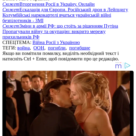
Сюжет
Вторгнення Росії в Україну. Онлайн
Сюжет
Ескалація для Європи. Російський дрон в Лейпцигу
Колумбійські наркокартелі вчаться українській війні
безпілотників - ЗМІ
Сюжет
Зміни в армії РФ: що стоїть за рішенням Путіна
Пропагували війну та окупацію: викрито мережу
прихильників РФ
СПЕЦТЕМА:
Війна Росії з Україною
ТЕГИ:
война
,
ООН
,
погибли
,
погибшие
Якщо ви помітили помилку, виділіть необхідний текст і
натисніть Ctrl + Enter, щоб повідомити про це редакцію.