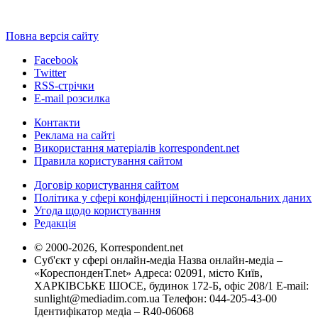
Повна версія сайту
Facebook
Twitter
RSS-стрічки
E-mail розсилка
Контакти
Реклама на сайті
Використання матеріалів korrespondent.net
Правила користування сайтом
Договір користування сайтом
Політика у сфері конфіденційності і персональних даних
Угода щодо користування
Редакція
© 2000-2026, Korrespondent.net
Суб'єкт у сфері онлайн-медіа Назва онлайн-медіа –
«КореспонденТ.net» Адреса: 02091, місто Київ,
ХАРКІВСЬКЕ ШОСЕ, будинок 172-Б, офіс 208/1 E-mail:
sunlight@mediadim.com.ua
Телефон: 044-205-43-00
Ідентифікатор медіа – R40-06068