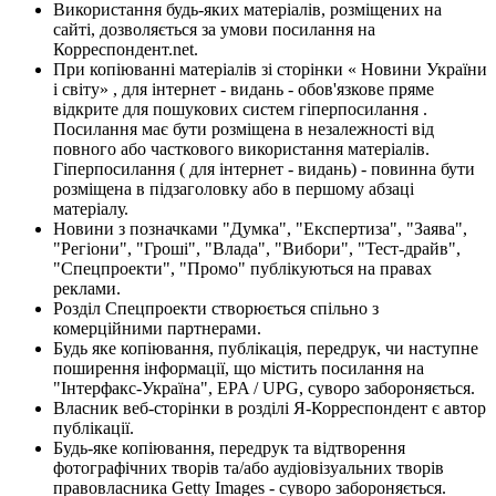
Використання будь-яких матеріалів, розміщених на
сайті, дозволяється за умови посилання на
Корреспондент.net.
При копіюванні матеріалів зі сторінки « Новини України
і світу» , для інтернет - видань - обов'язкове пряме
відкрите для пошукових систем гіперпосилання .
Посилання має бути розміщена в незалежності від
повного або часткового використання матеріалів.
Гіперпосилання ( для інтернет - видань) - повинна бути
розміщена в підзаголовку або в першому абзаці
матеріалу.
Новини з позначками "Думка", "Експертиза", "Заява",
"Регіони", "Гроші", "Влада", "Вибори", "Тест-драйв",
"Спецпроекти", "Промо" публікуються на правах
реклами.
Розділ Спецпроекти створюється спільно з
комерційними партнерами.
Будь яке копіювання, публікація, передрук, чи наступне
поширення інформації, що містить посилання на
"Інтерфакс-Україна", EPA / UPG, суворо забороняється.
Власник веб-сторінки в розділі Я-Корреспондент є автор
публікації.
Будь-яке копіювання, передрук та відтворення
фотографічних творів та/або аудіовізуальних творів
правовласника Getty Images - суворо забороняється.