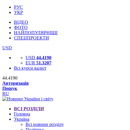
РУС
УКР
ВІДЕО
ФОТО
НАЙПОПУЛЯРНІШІ
СПЕЦПРОЕКТИ
USD
USD
44.4190
EUR
51.3207
Всі курси валют
44.4190
Авторизація
Пошук
RU
ВСІ РОЗДІЛИ
Головна
Україна
Всі новини розділу
Політика