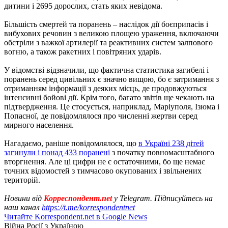
дитини і 2695 дорослих, стать яких невідома.
Більшість смертей та поранень – наслідок дії боєприпасів і
вибухових речовин з великою площею ураження, включаючи
обстріли з важкої артилерії та реактивних систем залпового
вогню, а також ракетних і повітряних ударів.
У відомстві відзначили, що фактична статистика загибелі і
поранень серед цивільних є значно вищою, бо є затримання з
отриманням інформації з деяких місць, де продовжуються
інтенсивні бойові дії. Крім того, багато звітів ще чекають на
підтвердження. Це стосується, наприклад, Маріуполя, Ізюма і
Попасної, де повідомлялося про численні жертви серед
мирного населення.
Нагадаємо, раніше повідомлялося, що
в Україні 238 дітей
загинули і понад 433 поранені
з початку повномасштабного
вторгнення. Але ці цифри не є остаточними, бо ще немає
точних відомостей з тимчасово окупованих і звільнених
територій.
Новини від
Корреспондент.net
у Telegram. Підписуйтесь на
наш канал
https://t.me/korrespondentnet
Читайте Korrespondent.net в Google News
Війна Росії з Україною