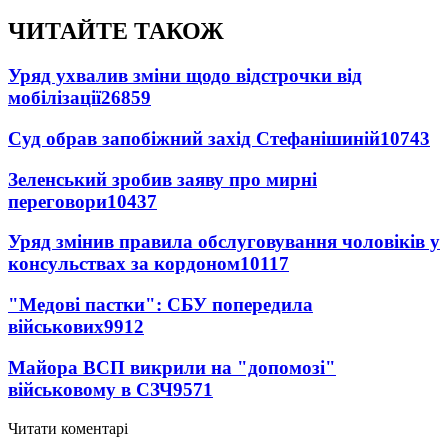
ЧИТАЙТЕ ТАКОЖ
Уряд ухвалив зміни щодо відстрочки від
мобілізації
26859
Суд обрав запобіжний захід Стефанішиній
10743
Зеленський зробив заяву про мирні
переговори
10437
Уряд змінив правила обслуговування чоловіків у
консульствах за кордоном
10117
"Медові пастки": СБУ попередила
військових
9912
Майора ВСП викрили на "допомозі"
військовому в СЗЧ
9571
Читати коментарі