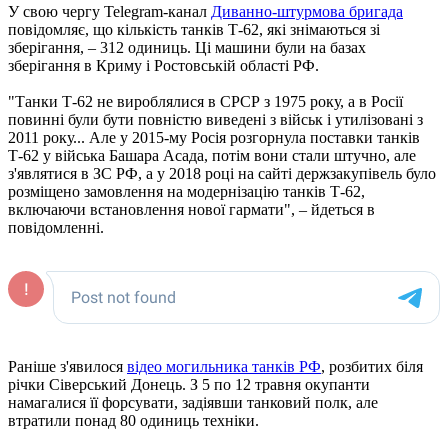
У свою чергу Telegram-канал
Диванно-штурмова бригада
повідомляє, що кількість танків Т-62, які знімаються зі
зберігання, – 312 одиниць. Ці машини були на базах
зберігання в Криму і Ростовській області РФ.
"Танки Т-62 не вироблялися в СРСР з 1975 року, а в Росії
повинні були бути повністю виведені з військ і утилізовані з
2011 року... Але у 2015-му Росія розгорнула поставки танків
Т-62 у війська Башара Асада, потім вони стали штучно, але
з'являтися в ЗС РФ, а у 2018 році на сайті держзакупівель було
розміщено замовлення на модернізацію танків Т-62,
включаючи встановлення нової гармати", – йдеться в
повідомленні.
Раніше з'явилося
відео могильника танків РФ
, розбитих біля
річки Сіверський Донець. З 5 по 12 травня окупанти
намагалися її форсувати, задіявши танковий полк, але
втратили понад 80 одиниць техніки.