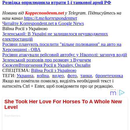
Розвідка оприлюднила втрати 1-ї танкової армії РФ
Новини від
Корреспондент.net
у Telegram. Підписуйтесь на
наш канал
https://t.me/korrespondentnet
Читайте Korrespondent.net в Google News
Війна Росії з Україною
Зеленський: В Україні не залишилося неушкоджених
електростанцій
Росіяни планують посилити "вільне полювання" на авто на
Херсонщині - ОВА
Росіяни атакували рейсовий автобус у Нікополі: загинув водій
Зеленський розповів про розмову з Вучичем
Сюжет
Вторгнення Росії в Україну. Онлайн
СПЕЦТЕМА:
Війна Росії з Україною
ТЕГИ:
Украина
,
война
,
видео
,
фото
,
танки
,
бронетехника
Якщо ви помітили помилку, виділіть необхідний текст і
натисніть Ctrl + Enter, щоб повідомити про це редакцію.