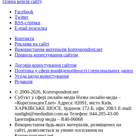
Повна версія сайту
Facebook
Twitter
RSS-стрічки
E-mail розсилка
Контакти
Реклама на сайті
Використання матеріалів korrespondent.net
Правила користування сайтом
Договір користування сайтом
Політика у сфері конфіденційності і персональних даних
Угода щодо користування
Редакція
© 2000-2026, Korrespondent.net
Суб'єкт у сфері онлайн-медіа Назва онлайн-медіа –
«КореспонденТ.net» Адреса: 02091, місто Київ,
ХАРКІВСЬКЕ ШОСЕ, будинок 172-Б, офіс 208/1 E-mail:
sunlight@mediadim.com.ua
Телефон: 044-205-43-00
Ідентифікатор медіа – R40-06068
Використання будь-яких матеріалів, розміщених на
сайті, дозволяється за умови посилання на
Корреспондент.net.