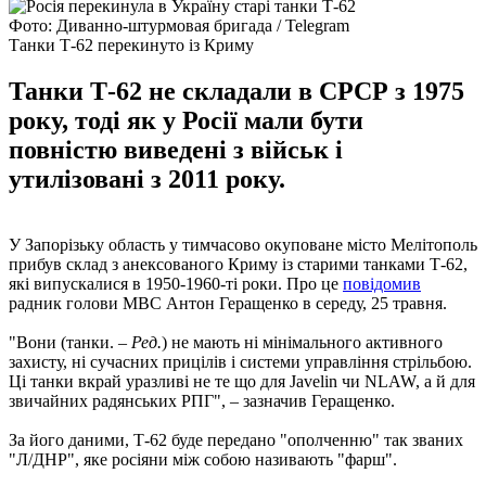
Фото: Диванно-штурмовая бригада / Telegram
Танки Т-62 перекинуто із Криму
Танки Т-62 не складали в СРСР з 1975
року, тоді як у Росії мали бути
повністю виведені з військ і
утилізовані з 2011 року.
У Запорізьку область у тимчасово окуповане місто Мелітополь
прибув склад з анексованого Криму із старими танками Т-62,
які випускалися в 1950-1960-ті роки. Про це
повідомив
радник голови МВС Антон Геращенко в середу, 25 травня.
"Вони (танки. –
Ред.
) не мають ні мінімального активного
захисту, ні сучасних прицілів і системи управління стрільбою.
Ці танки вкрай уразливі не те що для Javelin чи NLAW, а й для
звичайних радянських РПГ", – зазначив Геращенко.
За його даними, Т-62 буде передано "ополченню" так званих
"Л/ДНР", яке росіяни між собою називають "фарш".