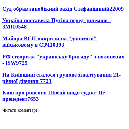
Суд обрав запобіжний захід Стефанішиній
22009
Україна поставила Путіна перед дилемою -
ЗМІ
10548
Майора ВСП викрили на "допомозі"
військовому в СЗЧ
10393
РФ створила "українську бригаду" з полонених
- ISW
9725
На Київщині сталося групове зґвалтування 21-
річної дівчини
7723
Київ про рішення Швеції щодо судна: Це
прецедент
7653
Читати коментарі