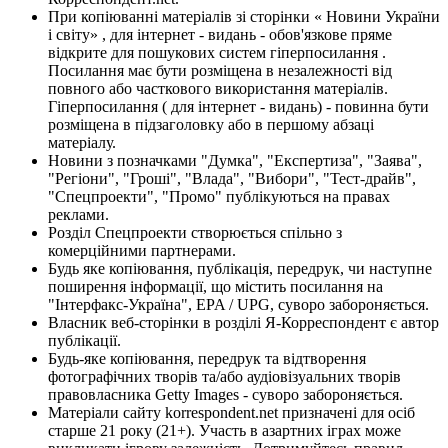
При копіюванні матеріалів зі сторінки « Новини України
і світу» , для інтернет - видань - обов'язкове пряме
відкрите для пошукових систем гіперпосилання .
Посилання має бути розміщена в незалежності від
повного або часткового використання матеріалів.
Гіперпосилання ( для інтернет - видань) - повинна бути
розміщена в підзаголовку або в першому абзаці
матеріалу.
Новини з позначками "Думка", "Експертиза", "Заява",
"Регіони", "Гроші", "Влада", "Вибори", "Тест-драйв",
"Спецпроекти", "Промо" публікуються на правах
реклами.
Розділ Спецпроекти створюється спільно з
комерційними партнерами.
Будь яке копіювання, публікація, передрук, чи наступне
поширення інформації, що містить посилання на
"Інтерфакс-Україна", EPA / UPG, суворо забороняється.
Власник веб-сторінки в розділі Я-Корреспондент є автор
публікації.
Будь-яке копіювання, передрук та відтворення
фотографічних творів та/або аудіовізуальних творів
правовласника Getty Images - суворо забороняється.
Матеріали сайту korrespondent.net призначені для осіб
старше 21 року (21+). Участь в азартних іграх може