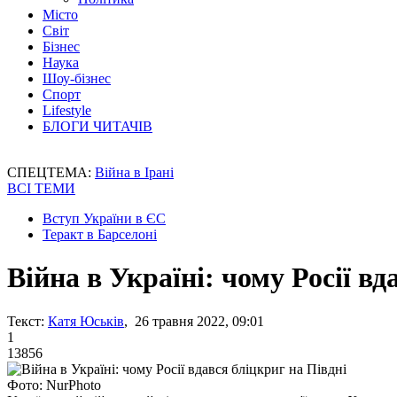
Місто
Світ
Бізнес
Наука
Шоу-бізнес
Спорт
Lifestyle
БЛОГИ ЧИТАЧІВ
СПЕЦТЕМА:
Війна в Ірані
ВСІ ТЕМИ
Вступ України в ЄС
Теракт в Барселоні
Війна в Україні: чому Росії в
Текст:
Катя Юськів
, 26 травня 2022, 09:01
1
13856
Фото: NurPhoto