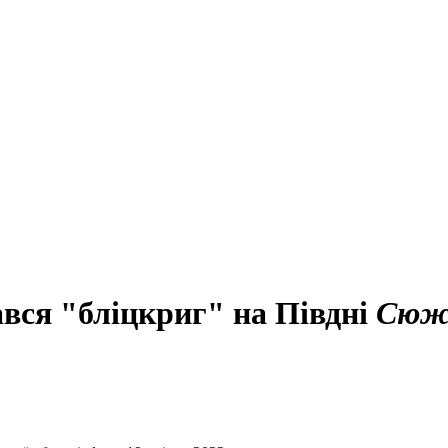
дався "бліцкриг" на Півдні
Сюж