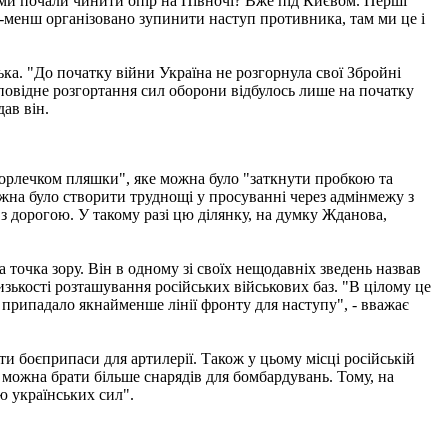
 ми почали чинити опір на Півночі? Вже під Києвом. Перші
ьш-менш організовано зупинити наступ противника, там ми це і
ька. "До початку війни Україна не розгорнула свої Збройні
ідповідне розгортання сил оборони відбулось лише на початку
дав він.
орлечком пляшки", яке можна було "заткнути пробкою та
ожна було створити труднощі у просуванні через адмінмежу з
з дорогою. У такому разі цю ділянку, на думку Жданова,
а точка зору. Він в одному зі своїх нещодавніх зведень назвав
ькості розташування російських військових баз. "В цілому це
у припадало якнайменше лінії фронту для наступу", - вважає
ти боєприпаси для артилерії. Також у цьому місці російській
ж можна брати більше снарядів для бомбардувань. Тому, на
кою українських сил".