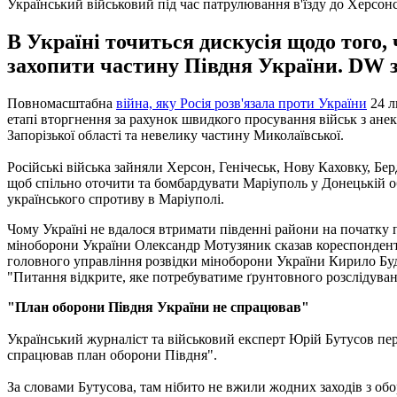
Український військовий під час патрулювання в'їзду до Херсонсь
В Україні точиться дискусія щодо того
захопити частину Півдня України. DW з
Повномасштабна
війна, яку Росія розв'язала проти України
24 л
етапі вторгнення за рахунок швидкого просування військ з ане
Запорізької області та невелику частину Миколаївської.
Російські війська зайняли Херсон, Генічеськ, Нову Каховку, Бе
щоб спільно оточити та бомбардувати Маріуполь у Донецькій об
українського спротиву в Маріуполі.
Чому Україні не вдалося втримати південні райони на початку
міноборони України Олександр Мотузяник сказав кореспондентов
головного управління розвідки міноборони України Кирило Буда
"Питання відкрите, яке потребуватиме ґрунтовного розслідуван
"План оборони Півдня України не спрацював"
Український журналіст та військовий експерт Юрій Бутусов пе
спрацював план оборони Півдня".
За словами Бутусова, там нібито не вжили жодних заходів з обор