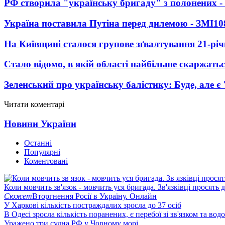
РФ створила "українську бригаду" з полонених -
Україна поставила Путіна перед дилемою - ЗМІ
10
На Київщині сталося групове зґвалтування 21-річ
Стало відомо, в якій області найбільше скаржать
Зеленський про українську балістику: Буде, але є
Читати коментарі
Новини України
Останні
Популярні
Коментовані
Коли мовчить зв'язок - мовчить уся бригада. Зв'язківці просять
Сюжет
Вторгнення Росії в Україну. Онлайн
У Харкові кількість постраждалих зросла до 37 осіб
В Одесі зросла кількість поранених, є перебої зі зв'язком та вод
Уражено три судна РФ у Чорному морі