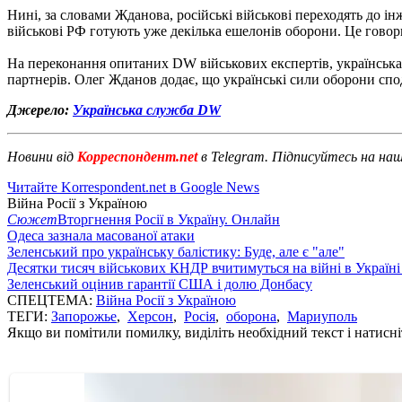
Нині, за словами Жданова, російські військові переходять до і
військові РФ готують уже декілька ешелонів оборони. Це говори
На переконання опитаних DW військових експертів, українська 
партнерів. Олег Жданов додає, що українські сили оборони спод
Джерело:
Українська служба DW
Новини від
Корреспондент.net
в Telegram. Підписуйтесь на на
Читайте Korrespondent.net в Google News
Війна Росії з Україною
Сюжет
Вторгнення Росії в Україну. Онлайн
Одеса зазнала масованої атаки
Зеленський про українську балістику: Буде, але є "але"
Десятки тисяч військових КНДР вчитимуться на війні в Україні
Зеленський оцінив гарантії США і долю Донбасу
СПЕЦТЕМА:
Війна Росії з Україною
ТЕГИ:
Запорожье
,
Херсон
,
Росія
,
оборона
,
Мариуполь
Якщо ви помітили помилку, виділіть необхідний текст і натисніт