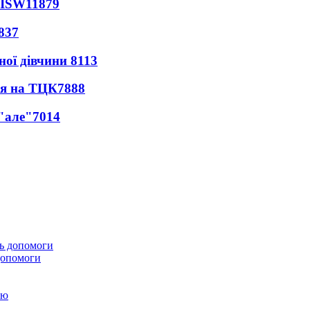
 ISW
11879
837
ної дівчини
8113
ся на ТЦК
7888
 "але"
7014
 допомоги
ою