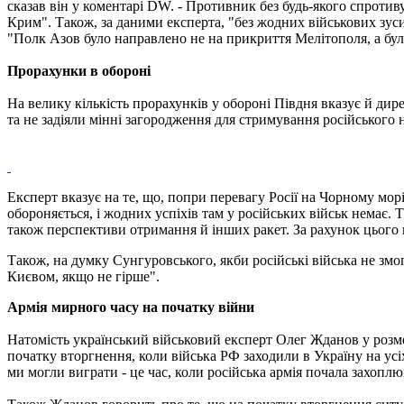
сказав він у коментарі DW. - Противник без будь-якого спротив
Крим". Також, за даними експерта, "без жодних військових зуси
"Полк Азов було направлено не на прикриття Мелітополя, а було
Прорахунки в обороні
На велику кількість прорахунків у обороні Півдня вказує й дир
та не задіяли мінні загородження для стримування російського н
Експерт вказує на те, що, попри перевагу Росії на Чорному морі
обороняється, і жодних успіхів там у російських військ немає. Т
також перспективи отримання й інших ракет. За рахунок цього 
Також, на думку Сунгуровського, якби російські війська не змо
Києвом, якщо не гірше".
Армія мирного часу на початку війни
Натомість український військовий експерт Олег Жданов у розм
початку вторгнення, коли війська РФ заходили в Україну на ус
ми могли виграти - це час, коли російська армія почала захоплю