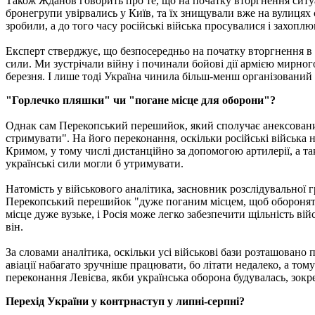
Також Жданов говорить про те, що на початку вторгнення ситуа
бронегрупи увірвались у Київ, та їх знищували вже на вулицях 
зробили, а до того часу російські війська просувалися і захопл
Експерт стверджує, що безпосередньо на початку вторгнення в Ук
сили. Ми зустрічали війну і починали бойові дії армією мирног
березня. І лише тоді Україна чинила більш-менш організований 
"Горлечко пляшки" чи "погане місце для оборони"?
Однак сам Перекопський перешийок, який сполучає анексовани
стримувати". На його переконання, оскільки російські війська 
Кримом, у тому числі дистанційно за допомогою артилерії, а т
українські сили могли б утримувати.
Натомість у військового аналітика, засновник розслідувальної гр
Перекопський перешийок "дуже поганим місцем, щоб оборонятись
місце дуже вузьке, і Росія може легко забезпечити щільність в
він.
За словами аналітика, оскільки усі військові бази розташовано
авіації набагато зручніше працювати, бо літати недалеко, а том
переконання Левієва, якби українська оборона будувалась, зок
Перехід України у контрнаступ у липні-серпні?