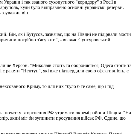
 України і так званого сухопутного "коридору" з Росії в
аріуполь, куди було відправлено основні українські резерви.
 зауважив він.
. Він, як і Бутусов, зазначає, що на Півдні не підірвали мости
 причини потрібно з'ясувати", - вважає Сунгуровський.
 лише Херсон. "Миколаїв стоїть та обороняється, Одеса стоїть та
ні є ракети "Нептун", які вже підтвердили свою ефективність, є
ексованого Криму, то для них "було б те саме, що і під
 на початку вторгнення РФ утримати окремі райони Півдня. "На
опір, який міг би зупинити просування військ РФ. Єдине, що