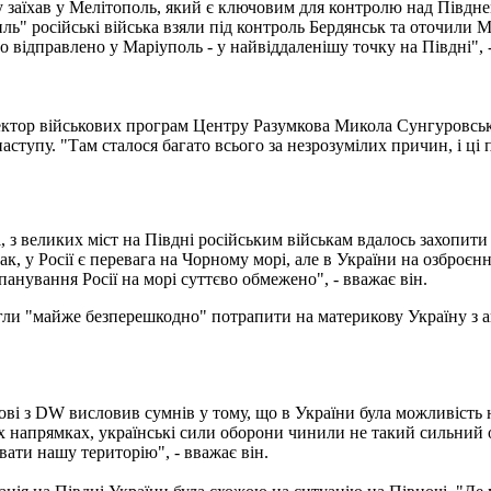
у заїхав у Мелітополь, який є ключовим для контролю над Півднем
ль" російські війська взяли під контроль Бердянськ та оточили М
 відправлено у Маріуполь - у найвіддаленішу точку на Півдні", -
ектор військових програм Центру Разумкова Микола Сунгуровський
аступу. "Там сталося багато всього за незрозумілих причин, і ці
, з великих міст на Півдні російським військам вдалось захопити
ак, у Росії є перевага на Чорному морі, але в України на озброєн
панування Росії на морі суттєво обмежено", - вважає він.
гли "майже безперешкодно" потрапити на материкову Україну з ан
ові з DW висловив сумнів у тому, що в України була можливість
іх напрямках, українські сили оборони чинили не такий сильний 
вати нашу територію", - вважає він.