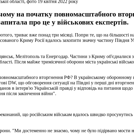
кої області, фото 19 квітня 2022 року
, чому на початку повномасштабного вто
апитала про це у військових експертів.
ютого, триває вже понад три місяці. Попри те, що на більшості н
ксованого Криму Росії вдалось захопити значну частину Півдня 
рдянськ, Мелітополь та Енергодар. Частини з Криму об'єдналися 
ласті. Після майже тримісячної оборони міста українські військ
 повномасштабного вторгнення РФ? В українському оборонному в
і DW, що обговорення ситуації на Півдні у перші дні вторгненн
нов в інтерв'ю Українській правді у відповідь на питання щодо 
ня після закінчення війни".
реконаний, що російським військам вдалось швидко просунутись 
они. "Ми достеменно не знаємо, чому не було підірвано мости на 