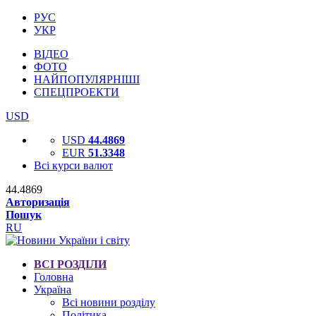
РУС
УКР
ВІДЕО
ФОТО
НАЙПОПУЛЯРНІШІ
СПЕЦПРОЕКТИ
USD
USD
44.4869
EUR
51.3348
Всі курси валют
44.4869
Авторизація
Пошук
RU
ВСІ РОЗДІЛИ
Головна
Україна
Всі новини розділу
Політика