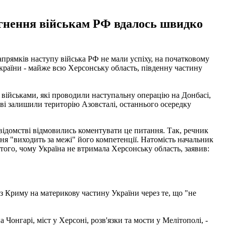
ргнення військам РФ вдалось швидко
апрямків наступу війська РФ не мали успіху, на початковому
України - майже всю Херсонську область, південну частину
з військами, які проводили наступальну операцію на Донбасі,
ові залишили територію Азовсталі, останнього осередку
ідомстві відмовились коментувати це питання. Так, речник
я "виходить за межі" його компетенції. Натомість начальник
того, чому Україна не втримала Херсонську область, заявив:
з Криму на материкову частину України через те, що "не
Чонгарі, міст у Херсоні, розв'язки та мости у Мелітополі, -