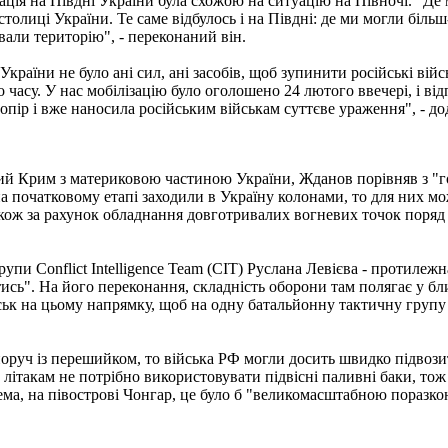
ція на Півдні України була схожою на ситуацію на Півночі. "Де
столиці України. Те саме відбулось і на Півдні: де ми могли біл
ювали територію", - переконаний він.
раїни не було ані сил, ані засобів, щоб зупинити російські війс
о часу. У нас мобілізацію було оголошено 24 лютого ввечері, і в
опір і вже наносила російським військам суттєве ураження", - до
й Крим з материковою частиною України, Жданов порівняв з "г
на початковому етапі заходили в Україну колонами, то для них м
акож за рахунок обладнання довготривалих вогневих точок поряд 
упи Conflict Intelligence Team (CIT) Руслана Левієва - протилежн
". На його переконання, складність оборони там полягає у близ
ійськ на цьому напрямку, щоб на одну батальйонну тактичну груп
 поруч із перешийком, то війська РФ могли досить швидко підвози
у літакам не потрібно використовувати підвісні паливні баки, то
рема, на півострові Чонгар, це було б "великомасштабною пораз