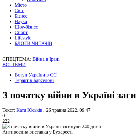
Місто
Світ
Бізнес
Наука
Шоу-бізнес
Спорт
Lifestyle
БЛОГИ ЧИТАЧІВ
СПЕЦТЕМА:
Війна в Ірані
ВСІ ТЕМИ
Вступ України в ЄС
Теракт в Барселоні
З початку війни в Україні заг
Текст:
Катя Юськів
, 26 травня 2022, 09:47
0
222
Антивоєнна виставка у Бухаресті