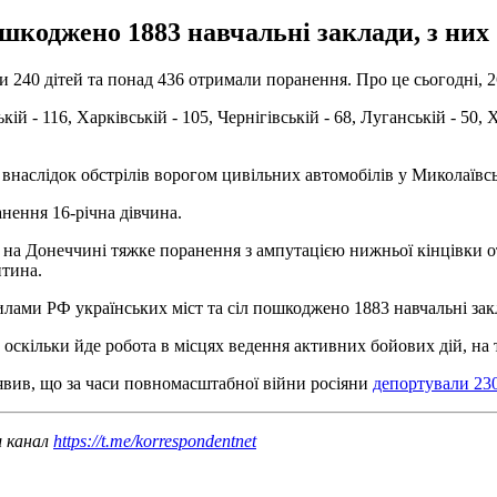
шкоджено 1883 навчальні заклади, з них
240 дітей та понад 436 отримали поранення. Про це сьогодні, 2
й - 116, Харківській - 105, Чернігівській - 68, Луганській - 50, Х
внаслідок обстрілів ворогом цивільних автомобілів у Миколаївсь
анення 16-річна дівчина.
а на Донеччині тяжке поранення з ампутацією нижньої кінцівки 
итина.
илами РФ українських міст та сіл пошкоджено 1883 навчальні зак
оскільки йде робота в місцях ведення активних бойових дій, на 
вив, що за часи повномасштабної війни росіяни
депортували 230
ш канал
https://t.me/korrespondentnet