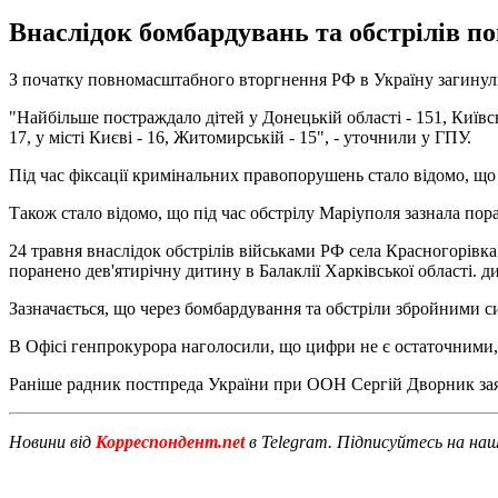
Внаслідок бомбардувань та обстрілів по
З початку повномасштабного вторгнення РФ в Україну загинули 
"Найбільше постраждало дітей у Донецькій області - 151, Київські
17, у місті Києві - 16, Житомирській - 15", - уточнили у ГПУ.
Під час фіксації кримінальних правопорушень стало відомо, що 
Також стало відомо, що під час обстрілу Маріуполя зазнала пор
24 травня внаслідок обстрілів військами РФ села Красногорівк
поранено дев'ятирічну дитину в Балаклії Харківської області. д
Зазначається, що через бомбардування та обстріли збройними с
В Офісі генпрокурора наголосили, що цифри не є остаточними, 
Раніше радник постпреда України при ООН Сергій Дворник зая
Новини від
Корреспондент.net
в Telegram. Підписуйтесь на на