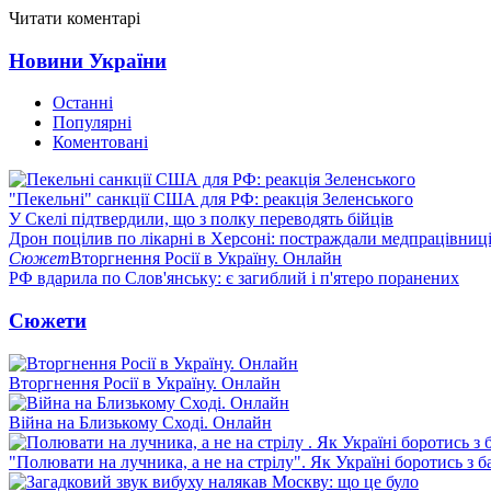
Читати коментарі
Новини України
Останні
Популярні
Коментовані
"Пекельні" санкції США для РФ: реакція Зеленського
У Скелі підтвердили, що з полку переводять бійців
Дрон поцілив по лікарні в Херсоні: постраждали медпрацівниц
Сюжет
Вторгнення Росії в Україну. Онлайн
РФ вдарила по Слов'янську: є загиблий і п'ятеро поранених
Сюжети
Вторгнення Росії в Україну. Онлайн
Війна на Близькому Сході. Онлайн
"Полювати на лучника, а не на стрілу". Як Україні боротись з 