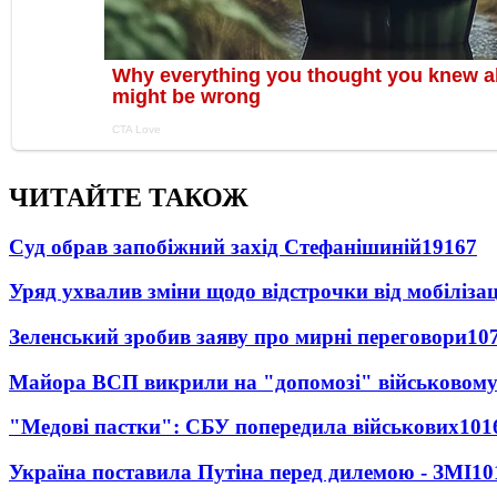
ЧИТАЙТЕ ТАКОЖ
Суд обрав запобіжний захід Стефанішиній
19167
Уряд ухвалив зміни щодо відстрочки від мобілізац
Зеленський зробив заяву про мирні переговори
10
Майора ВСП викрили на "допомозі" військовому
"Медові пастки": СБУ попередила військових
101
Україна поставила Путіна перед дилемою - ЗМІ
10