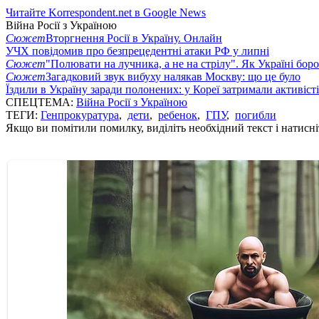
Читайте Korrespondent.net в Google News
Війна Росії з Україною
Сюжет
Вторгнення Росії в Україну. Онлайн
УЧХ повідомив про безпрецедентні атаки РФ у липні
Сюжет
"Полювати на лучника, а не на стрілу". Як Україні бор
Сюжет
Загадковий звук вибуху налякав Москву: що це було
Їздили в Україну заради полонених: у Кореї затримали активіст
СПЕЦТЕМА:
Війна Росії з Україною
ТЕГИ:
Генпрокуратура
,
дети
,
ребенок
,
ГПУ
,
погибли
Якщо ви помітили помилку, виділіть необхідний текст і натисніт