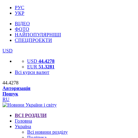
РУС
УКР
ВІДЕО
ФОТО
НАЙПОПУЛЯРНІШІ
СПЕЦПРОЕКТИ
USD
USD
44.4278
EUR
51.3281
Всі курси валют
44.4278
Авторизація
Пошук
RU
ВСІ РОЗДІЛИ
Головна
Україна
Всі новини розділу
Політика