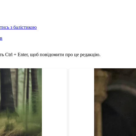
отись з балістикою
ів
ь Ctrl + Enter, щоб повідомити про це редакцію.