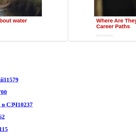
ії
11579
700
 в СЗЧ
10237
62
115