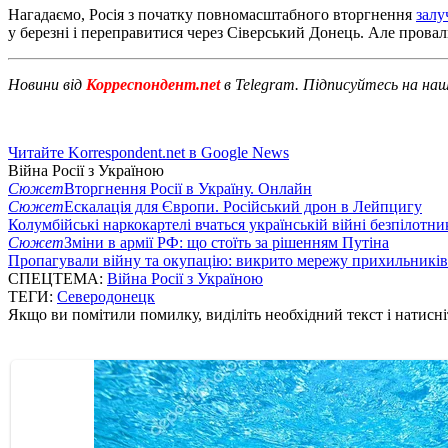
Нагадаємо, Росія з початку повномасштабного вторгнення
залу
у березні і переправитися через Сіверський Донець. Але прова
Новини від
Корреспондент.net
в Telegram. Підписуйтесь на на
Читайте Korrespondent.net в Google News
Війна Росії з Україною
Сюжет
Вторгнення Росії в Україну. Онлайн
Сюжет
Ескалація для Європи. Російський дрон в Лейпцигу
Колумбійські наркокартелі вчаться українській війні безпілотни
Сюжет
Зміни в армії РФ: що стоїть за рішенням Путіна
Пропагували війну та окупацію: викрито мережу прихильникі
СПЕЦТЕМА:
Війна Росії з Україною
ТЕГИ:
Северодонецк
Якщо ви помітили помилку, виділіть необхідний текст і натисніт