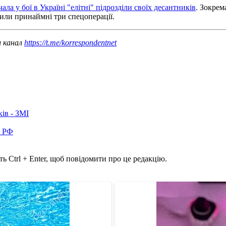
чала у бої в Україні "елітні" підрозділи своїх десантників
. Зокрем
лили принаймні три спецоперації.
ш канал
https://t.me/korrespondentnet
ків - ЗМІ
в РФ
ь Ctrl + Enter, щоб повідомити про це редакцію.