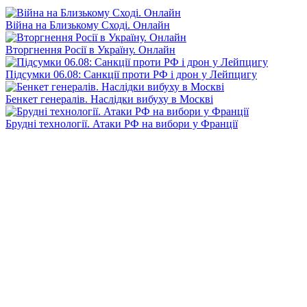
Війна на Близькому Сході. Онлайн
Вторгнення Росії в Україну. Онлайн
Підсумки 06.08: Санкції проти РФ і дрон у Лейпцигу
Бенкет генералів. Наслідки вибуху в Москві
Брудні технології. Атаки РФ на вибори у Франції