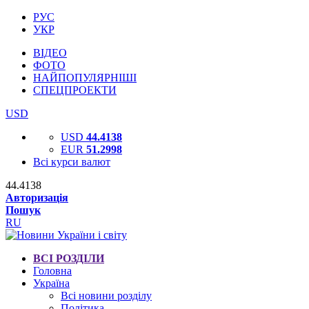
РУС
УКР
ВІДЕО
ФОТО
НАЙПОПУЛЯРНІШІ
СПЕЦПРОЕКТИ
USD
USD
44.4138
EUR
51.2998
Всі курси валют
44.4138
Авторизація
Пошук
RU
ВСІ РОЗДІЛИ
Головна
Україна
Всі новини розділу
Політика