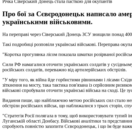
Річка Сіверський Донець стала пасткою для окупантів
Про бої за Сєвєродонецьк написало аме
українськими військовими.
На переправі через Сіверський Донець ЗСУ знищили понад 400 
Такі подробиці розповіли українські військові. Переправа окуп
"Коротка прогулянка лісом показала шматки розірваної російсько
Сили РФ намагалися оточити українських солдатів у сусідньому
російських солдатів, переважно від артилерійських обстрілів.
"У міру того, як війна йде горбистими рівнинами і лісами Схід
зіткнення на мосту, така тактика пов'язана із серйозним ризико
військові спробували оточити українські війська на сході. Це з
Видання пише, що найближчою метою російських сил стало неве
обстріли російських військ, що наближалися з трьох сторін, с
"Стратегія Росії полягала в тому, щоб використовувати тупий ін
Луганській області Донбасу. Військові аналітики та представн
спробують повністю захопити Сєвєродонецьк, і що їм буде важк