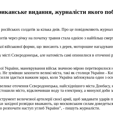
риканське видання, журналісти якого поб
російських солдатів за кілька днів. Про це повідомляють журна
антів через річку на початку травня стала однією з найбільш смер
ї військової форми, що звисають з дерев, моторошне нагадування 
 місті Сєвєродонецьк, але натомість самі опинилися в оточенні 
ної України, маневрування військ значною мірою перетворилося н
м. Не зумівши захопити великі міста, такі як столиця України - К
усилля здається важким зараз, коли Україна заблокувала один з ос
лике оточення Сєвєродонецька, найсхіднішого міста Донбасу, як
пустошили місто, відключивши воду та електрику, а минулої доб
струмент величезної артилерії своєї армії, щоб завдавати ударів
ики західної розвідки вважають, що московським силам доведетьс
о розпочати наступ углиб України", - пишуть журналісти.