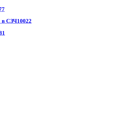
77
 в СЗЧ
10022
81