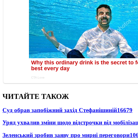
ЧИТАЙТЕ ТАКОЖ
Суд обрав запобіжний захід Стефанішиній
16679
Уряд ухвалив зміни щодо відстрочки від мобілізац
Зеленський зробив заяву про мирні переговори
10