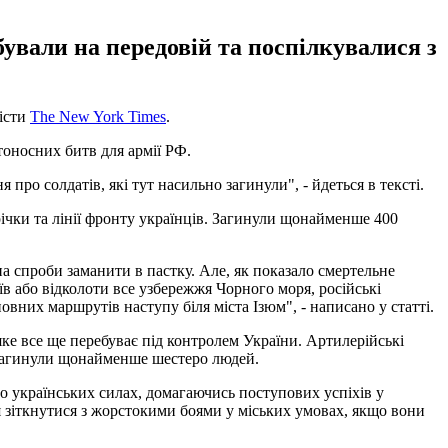
ували на передовій та поспілкувалися з
лісти
The New York Times
.
тоносних битв для армії РФ.
про солдатів, які тут насильно загинули", - йдеться в тексті.
річки та лінії фронту українців. Загинули щонайменше 400
а спроби заманити в пастку. Але, як показало смертельне
иїв або відколоти все узбережжя Чорного моря, російські
новних маршрутів наступу біля міста Ізюм", - написано у статті.
е все ще перебуває під контролем України. Артилерійські
и загинули щонайменше шестеро людей.
 по українських силах, домагаючись поступових успіхів у
я зіткнутися з жорстокими боями у міських умовах, якщо вони