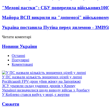
"Медові пастки": СБУ попередила військових
100
Майора ВСП викрили на "допомозі" військовому
Україна поставила Путіна перед дилемою - ЗМІ
95
Читати коментарі
Новини України
Останні
Популярні
Коментовані
У ПС назвали кількість знищених цілей у липні
Російський FPV-дрон убив жінку на Запоріжжі
ЗСУ уразили склад ударних дронів у Криму
Українці визначилися щодо виводу військ з Донбасу
У Коблево стався вибух у морі, є жертви
Сюжети