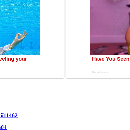
ії
11462
604