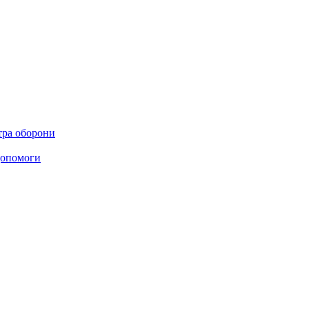
стра оборони
 допомоги