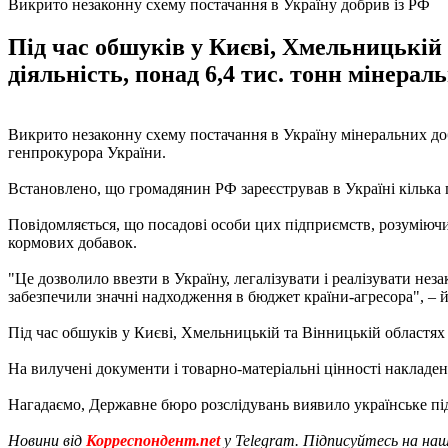
Викрито незаконну схему постачання в Україну добрив із РФ
Під час обшуків у Києві, Хмельницькій
діяльність, понад 6,4 тис. тонн мінерал
Викрито незаконну схему постачання в Україну мінеральних до
генпрокурора України.
Встановлено, що громадянин РФ зареєстрував в Україні кілька 
Повідомляється, що посадові особи цих підприємств, розуміючи
кормових добавок.
"Це дозволило ввезти в Україну, легалізувати і реалізувати не
забезпечили значні надходження в бюджет країни-агресора", – й
Під час обшуків у Києві, Хмельницькій та Вінницькій областях
На вилучені документи і товарно-матеріальні цінності накладен
Нагадаємо, Державне бюро розслідувань виявило українське пі
Новини від
Корреспондент.net
у Telegram. Підписуйтесь на на