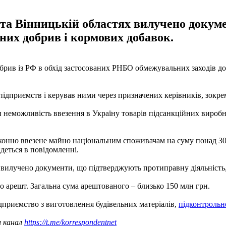
 та Вінницькій областях вилучено доку
ьних добрив і кормових добавок.
брив із РФ в обхід застосованих РНБО обмежувальних заходів до
підприємств і керував ними через призначених керівників, зокре
 неможливість ввезення в Україну товарів підсанкційних виробн
законно ввезене майно національним споживачам на суму понад 300
деться в повідомленні.
 вилучено документи, що підтверджують протиправну діяльність,
о арешт. Загальна сума арештованого – близько 150 млн грн.
дприємство з виготовлення будівельних матеріалів,
підконтрольн
ш канал
https://t.me/korrespondentnet