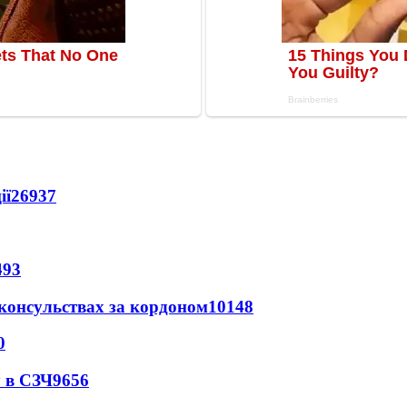
ії
26937
493
 консульствах за кордоном
10148
0
 в СЗЧ
9656