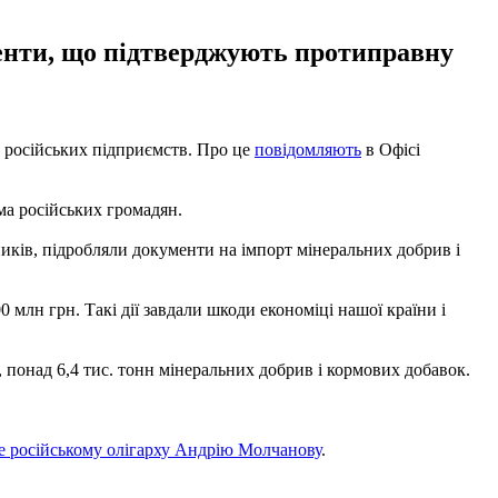
менти, що підтверджують протиправну
 російських підприємств. Про це
повідомляють
в Офісі
ма російських громадян.
иків, підробляли документи на імпорт мінеральних добрив і
 млн грн. Такі дії завдали шкоди економіці нашої країни і
 понад 6,4 тис. тонн мінеральних добрив і кормових добавок.
е російському олігарху Андрію Молчанову
.