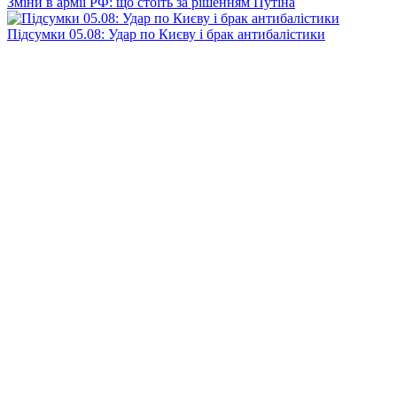
Зміни в армії РФ: що стоїть за рішенням Путіна
Підсумки 05.08: Удар по Києву і брак антибалістики