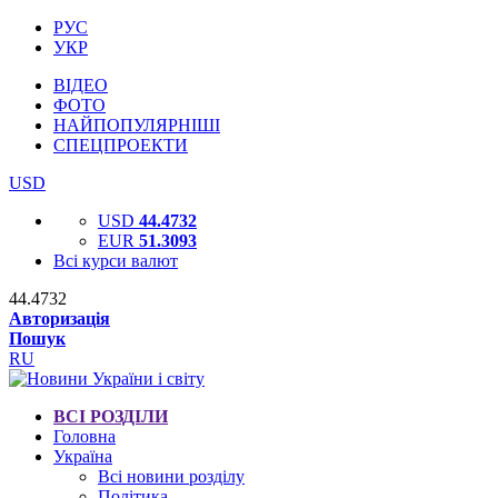
РУС
УКР
ВІДЕО
ФОТО
НАЙПОПУЛЯРНІШІ
СПЕЦПРОЕКТИ
USD
USD
44.4732
EUR
51.3093
Всі курси валют
44.4732
Авторизація
Пошук
RU
ВСІ РОЗДІЛИ
Головна
Україна
Всі новини розділу
Політика