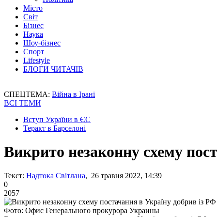
Місто
Світ
Бізнес
Наука
Шоу-бізнес
Спорт
Lifestyle
БЛОГИ ЧИТАЧІВ
СПЕЦТЕМА:
Війна в Ірані
ВСІ ТЕМИ
Вступ України в ЄС
Теракт в Барселоні
Викрито незаконну схему пост
Текст:
Надтока Світлана
, 26 травня 2022, 14:39
0
2057
Фото: Офис Генерального прокурора Украины