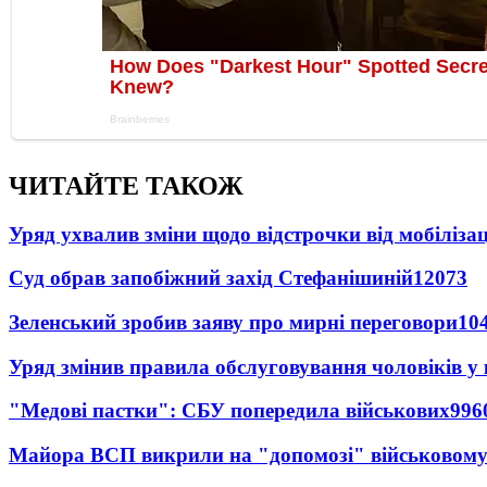
ЧИТАЙТЕ ТАКОЖ
Уряд ухвалив зміни щодо відстрочки від мобілізац
Суд обрав запобіжний захід Стефанішиній
12073
Зеленський зробив заяву про мирні переговори
10
Уряд змінив правила обслуговування чоловіків у
"Медові пастки": СБУ попередила військових
996
Майора ВСП викрили на "допомозі" військовому