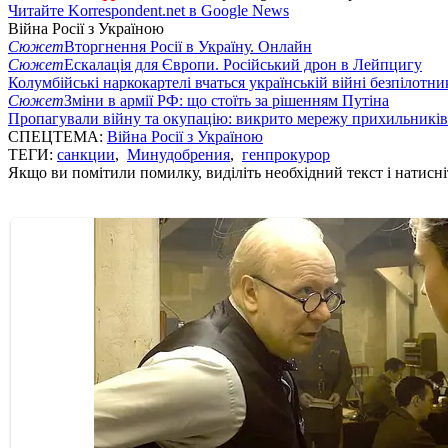
Читайте Korrespondent.net в Google News
Війна Росії з Україною
Сюжет
Вторгнення Росії в Україну. Онлайн
Сюжет
Ескалація для Європи. Російський дрон в Лейпцигу
Колумбійські наркокартелі вчаться українській війні безпілотни
Сюжет
Зміни в армії РФ: що стоїть за рішенням Путіна
Пропагували війну та окупацію: викрито мережу прихильникі
СПЕЦТЕМА:
Війна Росії з Україною
ТЕГИ:
санкции
,
Минудобрения
,
генпрокурор
Якщо ви помітили помилку, виділіть необхідний текст і натисніт