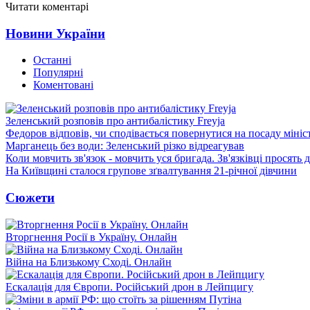
Читати коментарі
Новини України
Останні
Популярні
Коментовані
Зеленський розповів про антибалістику Freyja
Федоров відповів, чи сподівається повернутися на посаду міні
Марганець без води: Зеленський різко відреагував
Коли мовчить зв'язок - мовчить уся бригада. Зв'язківці просять
На Київщині сталося групове зґвалтування 21-річної дівчини
Сюжети
Вторгнення Росії в Україну. Онлайн
Війна на Близькому Сході. Онлайн
Ескалація для Європи. Російський дрон в Лейпцигу