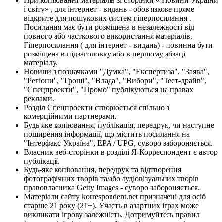
При копіюванні матеріалів зі сторінки « Новини України
і світу» , для інтернет - видань - обов'язкове пряме
відкрите для пошукових систем гіперпосилання .
Посилання має бути розміщена в незалежності від
повного або часткового використання матеріалів.
Гіперпосилання ( для інтернет - видань) - повинна бути
розміщена в підзаголовку або в першому абзаці
матеріалу.
Новини з позначками "Думка", "Експертиза", "Заява",
"Регіони", "Гроші", "Влада", "Вибори", "Тест-драйв",
"Спецпроекти", "Промо" публікуються на правах
реклами.
Розділ Спецпроекти створюється спільно з
комерційними партнерами.
Будь яке копіювання, публікація, передрук, чи наступне
поширення інформації, що містить посилання на
"Інтерфакс-Україна", EPA / UPG, суворо забороняється.
Власник веб-сторінки в розділі Я-Корреспондент є автор
публікації.
Будь-яке копіювання, передрук та відтворення
фотографічних творів та/або аудіовізуальних творів
правовласника Getty Images - суворо забороняється.
Матеріали сайту korrespondent.net призначені для осіб
старше 21 року (21+). Участь в азартних іграх може
викликати ігрову залежність. Дотримуйтесь правил