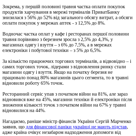
Зокрема, у першій половині травня частка оплати покупок
продуктів харчування в мережі терміналів ПриватБанку
знизилася з 56% до 52% від загального обсягу витрат, а обсяги
оплати покупок у мережах аптек - з 12,5% до 8%.
Водночас частка оплат у кафе і ресторанах першої половини
травня порівняно з березнем зросла з 2,5% до 4,3%, у
магазинах одягу і взуття – з 6% до 7,5%, а в мережах
електроніки і побутової техніки – з 5% до 6,5%.
За кількістю працюючих торгових терміналів, а відвовідно – і
самих торгових точок, лідерами з відновлення ринку стали
магазини одягу і взуття. Якщо на початку березня не
працювало понад 80% магазинів цього сегмента, то в травні
відновили роботу 65% точок.
Ресторанний сервіс упав з початком війни на 81%, але зараз
відновився вже на 45%, магазини техніки й електроніки після
зниження кількості точок з початком війни на 67% у травні
відновилися на 44%.
Нагадаємо, раніше міністр фінансів України Сергій Марченко
заявив, що
для фінансової паніки українці не мають підстав
,
адже країна очікує незабаром надходження допомоги від