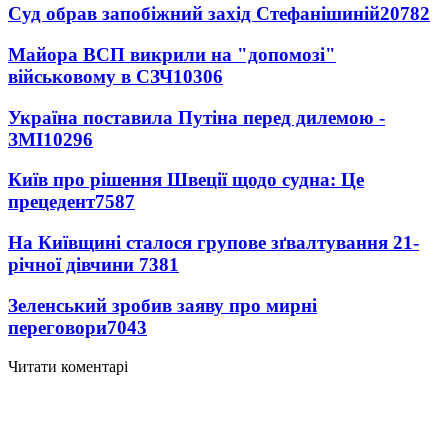
Суд обрав запобіжний захід Стефанішиній
20782
Майора ВСП викрили на "допомозі"
військовому в СЗЧ
10306
Україна поставила Путіна перед дилемою -
ЗМІ
10296
Київ про рішення Швеції щодо судна: Це
прецедент
7587
На Київщині сталося групове зґвалтування 21-
річної дівчини
7381
Зеленський зробив заяву про мирні
переговори
7043
Читати коментарі