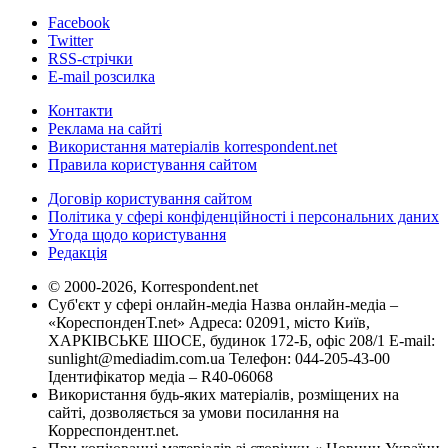
Facebook
Twitter
RSS-стрічки
E-mail розсилка
Контакти
Реклама на сайті
Використання матеріалів korrespondent.net
Правила користування сайтом
Договір користування сайтом
Політика у сфері конфіденційності і персональних даних
Угода щодо користування
Редакція
© 2000-2026, Korrespondent.net
Суб'єкт у сфері онлайн-медіа Назва онлайн-медіа –
«КореспонденТ.net» Адреса: 02091, місто Київ,
ХАРКІВСЬКЕ ШОСЕ, будинок 172-Б, офіс 208/1 E-mail:
sunlight@mediadim.com.ua
Телефон: 044-205-43-00
Ідентифікатор медіа – R40-06068
Використання будь-яких матеріалів, розміщених на
сайті, дозволяється за умови посилання на
Корреспондент.net.