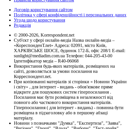
Договір користування сайтом
Політика у сфері конфіденційності і персональних даних
Угода щодо користування
Редакція
© 2000-2026, Korrespondent.net
Суб'єкт у сфері онлайн-медіа Назва онлайн-медіа –
«КореспонденТ.net» Адреса: 02091, місто Київ,
ХАРКІВСЬКЕ ШОСЕ, будинок 172-Б, офіс 208/1 E-mail:
sunlight@mediadim.com.ua
Телефон: 044-205-43-00
Ідентифікатор медіа – R40-06068
Використання будь-яких матеріалів, розміщених на
сайті, дозволяється за умови посилання на
Корреспондент.net.
При копіюванні матеріалів зі сторінки « Новини України
і світу» , для інтернет - видань - обов'язкове пряме
відкрите для пошукових систем гіперпосилання .
Посилання має бути розміщена в незалежності від
повного або часткового використання матеріалів.
Гіперпосилання ( для інтернет - видань) - повинна бути
розміщена в підзаголовку або в першому абзаці
матеріалу.
Новини з позначками "Думка", "Експертиза", "Заява",
"Регіони", "Гроші", "Влада", "Вибори", "Тест-драйв",