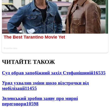
ЧИТАЙТЕ ТАКОЖ
Суд обрав запобіжний захід Стефанішиній
16535
Уряд ухвалив зміни щодо відстрочки від
мобілізації
11455
Зеленський зробив заяву про мирні
переговори
10598