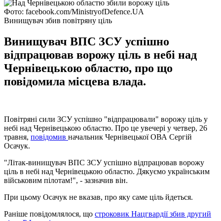
Фото: facebook.com/MinistryofDefence.UA
Винищувач збив повітряну ціль
Винищувач ВПС ЗСУ успішно
відпрацював ворожу ціль в небі над
Чернівецькою областю, про що
повідомила місцева влада.
Повітряні сили ЗСУ успішно "відпрацювали" ворожу ціль у
небі над Чернівецькою областю. Про це увечері у четвер, 26
травня,
повідомив
начальник Чернівецької ОВА Сергій
Осачук.
"Літак-винищувач ВПС ЗСУ успішно відпрацював ворожу
ціль в небі над Чернівецькою областю. Дякуємо українським
військовим пілотам!", - зазначив він.
При цьому Осачук не вказав, про яку саме ціль йдеться.
Раніше повідомлялося, що
строковик Нацгвардії збив другий