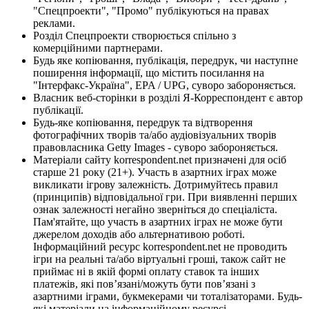
"Спецпроекти", "Промо" публікуються на правах
реклами.
Розділ Спецпроекти створюється спільно з
комерційними партнерами.
Будь яке копіювання, публікація, передрук, чи наступне
поширення інформації, що містить посилання на
"Інтерфакс-Україна", EPA / UPG, суворо забороняється.
Власник веб-сторінки в розділі Я-Корреспондент є автор
публікації.
Будь-яке копіювання, передрук та відтворення
фотографічних творів та/або аудіовізуальних творів
правовласника Getty Images - суворо забороняється.
Матеріали сайту korrespondent.net призначені для осіб
старше 21 року (21+). Участь в азартних іграх може
викликати ігрову залежність. Дотримуйтесь правил
(принципів) відповідальної гри. При виявленні перших
ознак залежності негайно зверніться до спеціаліста.
Пам'ятайте, що участь в азартних іграх не може бути
джерелом доходів або альтернативою роботі.
Інформаційний ресурс korrespondent.net не проводить
ігри на реальні та/або віртуальні гроші, також сайт не
приймає ні в якій формі оплату ставок та інших
платежів, які пов’язані/можуть бути пов’язані з
азартними іграми, букмекерами чи тоталізаторами. Будь-
які матеріали на інформаційному ресурсі