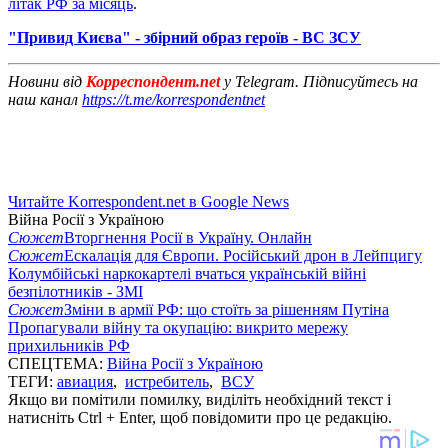
літак РФ за місяць
.
"Привид Києва" - збірний образ героїв - ВС ЗСУ
Новини від
Корреспондент.net
у Telegram. Підписуйтесь на
наш канал
https://t.me/korrespondentnet
Читайте Korrespondent.net в Google News
Війна Росії з Україною
Сюжет
Вторгнення Росії в Україну. Онлайн
Сюжет
Ескалація для Європи. Російський дрон в Лейпцигу
Колумбійські наркокартелі вчаться українській війні
безпілотників - ЗМІ
Сюжет
Зміни в армії РФ: що стоїть за рішенням Путіна
Пропагували війну та окупацію: викрито мережу
прихильників РФ
СПЕЦТЕМА:
Війна Росії з Україною
ТЕГИ:
авиация
,
истребитель
,
ВСУ
Якщо ви помітили помилку, виділіть необхідний текст і
натисніть Ctrl + Enter, щоб повідомити про це редакцію.