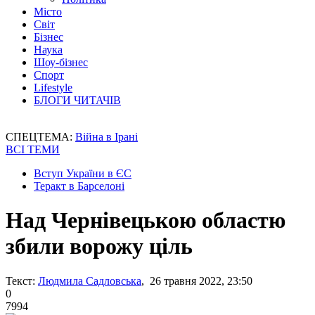
Місто
Світ
Бізнес
Наука
Шоу-бізнес
Спорт
Lifestyle
БЛОГИ ЧИТАЧІВ
СПЕЦТЕМА:
Війна в Ірані
ВСІ ТЕМИ
Вступ України в ЄС
Теракт в Барселоні
Над Чернівецькою областю
збили ворожу ціль
Текст:
Людмила Садловська
, 26 травня 2022, 23:50
0
7994