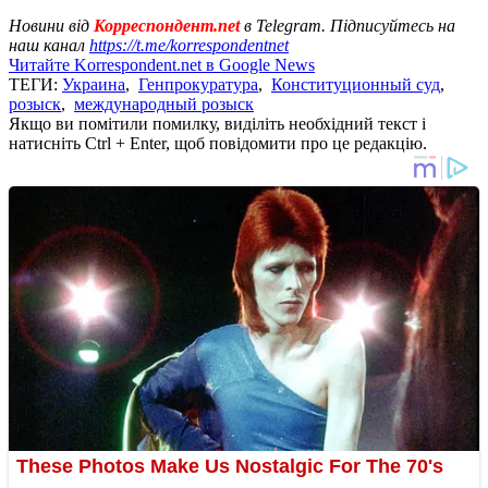
Новини від
Корреспондент.net
в Telegram. Підписуйтесь на
наш канал
https://t.me/korrespondentnet
Читайте Korrespondent.net в Google News
ТЕГИ:
Украина
,
Генпрокуратура
,
Конституционный суд
,
розыск
,
международный розыск
Якщо ви помітили помилку, виділіть необхідний текст і
натисніть Ctrl + Enter, щоб повідомити про це редакцію.