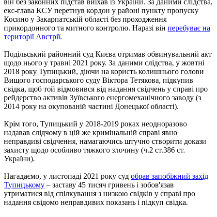
він без законних підстав виїхав із України. За даними слідства,
екс-глава КСУ перетнув кордон у районі пункту пропуску
Косино у Закарпатській області без проходження
прикордонного та митного контролю. Наразі він
перебуває на
території Австрії.
Подільський районний суд Києва отримав обвинувальний акт
щодо нього у травні 2021 року. За даними слідства, у жовтні
2018 року Тупицький, діючи на користь колишнього голови
Вищого господарського суду Віктора Тетякова, підкупив
свідка, щоб той відмовився від надання свідчень у справі про
рейдерство активів Зуївського енергомеханічного заводу (з
2014 року на окупованій частині Донецької області).
Крім того, Тупицький у 2018-2019 роках неодноразово
надавав слідчому в цій же кримінальній справі явно
неправдиві свідчення, намагаючись штучно створити докази
захисту щодо особливо тяжкого злочину (ч.2 ст.386 ст.
України).
Нагадаємо, у листопаді 2021 року суд
обрав запобіжний захід
Тупицькому
– заставу 45 тисяч гривень і зобов'язав
утриматися від спілкування з низкою свідків у справі про
надання свідомо неправдивих показань і підкуп свідка.