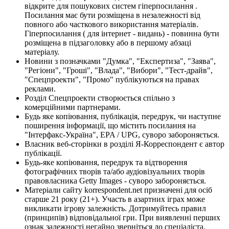
відкрите для пошукових систем гіперпосилання .
Посилання має бути розміщена в незалежності від
повного або часткового використання матеріалів.
Гіперпосилання ( для інтернет - видань) - повинна бути
розміщена в підзаголовку або в першому абзаці
матеріалу.
Новини з позначками "Думка", "Експертиза", "Заява",
"Регіони", "Гроші", "Влада", "Вибори", "Тест-драйв",
"Спецпроекти", "Промо" публікуються на правах
реклами.
Розділ Спецпроекти створюється спільно з
комерційними партнерами.
Будь яке копіювання, публікація, передрук, чи наступне
поширення інформації, що містить посилання на
"Інтерфакс-Україна", EPA / UPG, суворо забороняється.
Власник веб-сторінки в розділі Я-Корреспондент є автор
публікації.
Будь-яке копіювання, передрук та відтворення
фотографічних творів та/або аудіовізуальних творів
правовласника Getty Images - суворо забороняється.
Матеріали сайту korrespondent.net призначені для осіб
старше 21 року (21+). Участь в азартних іграх може
викликати ігрову залежність. Дотримуйтесь правил
(принципів) відповідальної гри. При виявленні перших
ознак залежності негайно зверніться до спеціаліста.