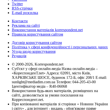
Twitter
RSS-стрічки
E-mail розсилка
Контакти
Реклама на сайті
Використання матеріалів korrespondent.net
Правила користування сайтом
Договір користування сайтом
Політика у сфері конфіденційності і персональних даних
Угода щодо користування
Редакція
© 2000-2026, Korrespondent.net
Суб'єкт у сфері онлайн-медіа Назва онлайн-медіа –
«КореспонденТ.net» Адреса: 02091, місто Київ,
ХАРКІВСЬКЕ ШОСЕ, будинок 172-Б, офіс 208/1 E-mail:
sunlight@mediadim.com.ua
Телефон: 044-205-43-00
Ідентифікатор медіа – R40-06068
Використання будь-яких матеріалів, розміщених на
сайті, дозволяється за умови посилання на
Корреспондент.net.
При копіюванні матеріалів зі сторінки « Новини України
і світу» , для інтернет - видань - обов'язкове пряме