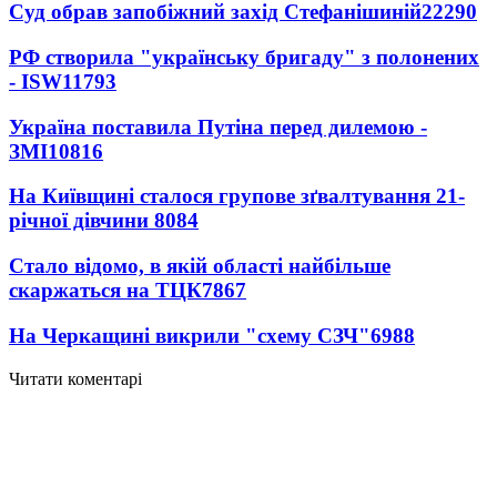
Суд обрав запобіжний захід Стефанішиній
22290
РФ створила "українську бригаду" з полонених
- ISW
11793
Україна поставила Путіна перед дилемою -
ЗМІ
10816
На Київщині сталося групове зґвалтування 21-
річної дівчини
8084
Стало відомо, в якій області найбільше
скаржаться на ТЦК
7867
На Черкащині викрили "схему СЗЧ"
6988
Читати коментарі