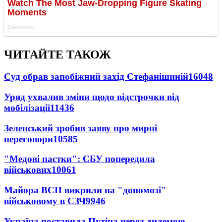
ЧИТАЙТЕ ТАКОЖ
Суд обрав запобіжний захід Стефанішиній
16048
Уряд ухвалив зміни щодо відстрочки від
мобілізації
11436
Зеленський зробив заяву про мирні
переговори
10585
"Медові пастки": СБУ попередила
військових
10061
Майора ВСП викрили на "допомозі"
військовому в СЗЧ
9946
Україна поставила Путіна перед дилемою -