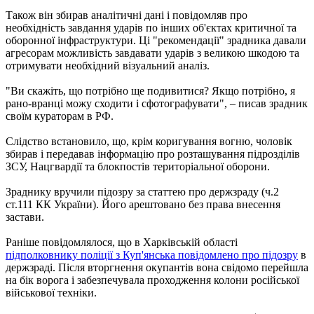
Також він збирав аналітичні дані і повідомляв про
необхідність завдання ударів по інших об'єктах критичної та
оборонної інфраструктури. Ці "рекомендації" зрадника давали
агресорам можливість завдавати ударів з великою шкодою та
отримувати необхідний візуальний аналіз.
"Ви скажіть, що потрібно ще подивитися? Якщо потрібно, я
рано-вранці можу сходити і сфотографувати", – писав зрадник
своїм кураторам в РФ.
Слідство встановило, що, крім коригування вогню, чоловік
збирав і передавав інформацію про розташування підрозділів
ЗСУ, Нацгвардії та блокпостів територіальної оборони.
Зраднику вручили підозру за статтею про держзраду (ч.2
ст.111 КК України). Його арештовано без права внесення
застави.
Раніше повідомлялося, що в Харківській області
підполковнику поліції з Куп'янська повідомлено про підозру
в
держзраді. Після вторгнення окупантів вона свідомо перейшла
на бік ворога і забезпечувала проходження колони російської
військової техніки.