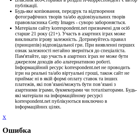
публікації.
Будь-яке копіювання, передрук та відтворення
фотографічних творів та/або аудіовізуальних творів
правовласника Getty Images - суворо забороняється.
Матеріали сайту korrespondent.net призначені для осіб
старше 21 року (21+). Участь в азартних іграх може
викликати ігрову залежність. Дотримуйтесь правил
(принципів) відповідальної гри. При виявленні перших
ознак залежності негайно зверніться до спеціаліста.
Пам'ятайте, що участь в азартних іграх не може бути
джерелом доходів або альтернативою роботі.
Інформаційний ресурс korrespondent.net не проводить
ігри на реальні та/або віртуальні гроші, також сайт не
приймає ні в якій формі оплату ставок та інших
платежів, які пов’язані/можуть бути пов’язані з
азартними іграми, букмекерами чи тоталізаторами. Будь-
які матеріали на інформаційному ресурсі
korrespondent.net публікуються виключно в
інформаційних цілях.
X
Ошибка