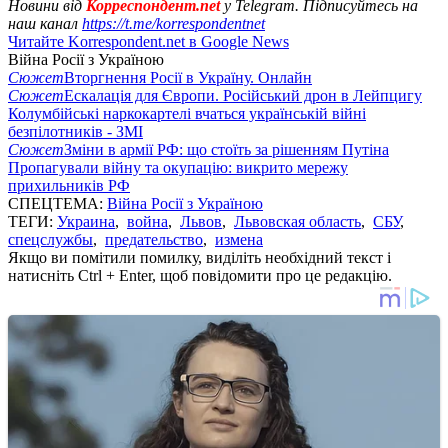
Новини від
Корреспондент.net
у Telegram. Підписуйтесь на
наш канал
https://t.me/korrespondentnet
Читайте Korrespondent.net в Google News
Війна Росії з Україною
Сюжет
Вторгнення Росії в Україну. Онлайн
Сюжет
Ескалація для Європи. Російський дрон в Лейпцигу
Колумбійські наркокартелі вчаться українській війні
безпілотників - ЗМІ
Сюжет
Зміни в армії РФ: що стоїть за рішенням Путіна
Пропагували війну та окупацію: викрито мережу
прихильників РФ
СПЕЦТЕМА:
Війна Росії з Україною
ТЕГИ:
Украина
,
война
,
Львов
,
Львовская область
,
СБУ
,
спецслужбы
,
предательство
,
измена
Якщо ви помітили помилку, виділіть необхідний текст і
натисніть Ctrl + Enter, щоб повідомити про це редакцію.