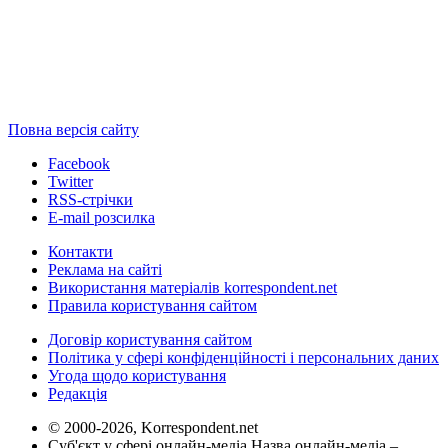
Повна версія сайту
Facebook
Twitter
RSS-стрічки
E-mail розсилка
Контакти
Реклама на сайті
Використання матеріалів korrespondent.net
Правила користування сайтом
Договір користування сайтом
Політика у сфері конфіденційності і персональних даних
Угода щодо користування
Редакція
© 2000-2026, Korrespondent.net
Суб'єкт у сфері онлайн-медіа Назва онлайн-медіа –