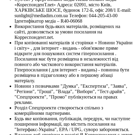
«КореспонденТ.net» Адреса: 02091, місто Київ,
ХАРКІВСЬКЕ ШОСЕ, будинок 172-Б, офіс 208/1 E-mail:
sunlight@mediadim.com.ua
Телефон: 044-205-43-00
Ідентифікатор медіа – R40-06068
Використання будь-яких матеріалів, розміщених на
сайті, дозволяється за умови посилання на
Корреспондент.net.
При копіюванні матеріалів зі сторінки « Новини України
і світу» , для інтернет - видань - обов'язкове пряме
відкрите для пошукових систем гіперпосилання .
Посилання має бути розміщена в незалежності від
повного або часткового використання матеріалів.
Гіперпосилання ( для інтернет - видань) - повинна бути
розміщена в підзаголовку або в першому абзаці
матеріалу.
Новини з позначками "Думка", "Експертиза", "Заява",
"Регіони", "Гроші", "Влада", "Вибори", "Тест-драйв",
"Спецпроекти", "Промо" публікуються на правах
реклами.
Розділ Спецпроекти створюється спільно з
комерційними партнерами.
Будь яке копіювання, публікація, передрук, чи наступне
поширення інформації, що містить посилання на
"Інтерфакс-Україна", EPA / UPG, суворо забороняється.
Власник веб-сторінки в розділі Я-Корреспондент є автор