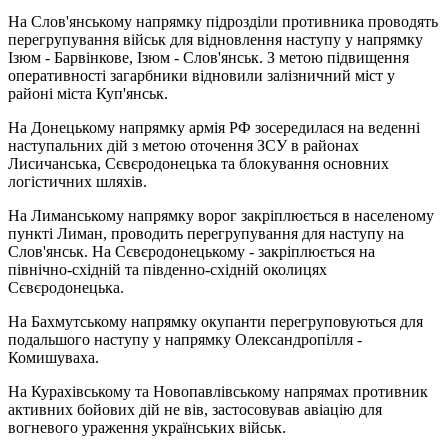
На Слов'янському напрямку підрозділи противника проводять
перегрупування військ для відновлення наступу у напрямку
Ізюм - Барвінкове, Ізюм - Слов'янськ. З метою підвищення
оперативності загарбники відновили залізничний міст у
районі міста Куп'янськ.
На Донецькому напрямку армія РФ зосередилася на веденні
наступальних дій з метою оточення ЗСУ в районах
Лисичанська, Сєвєродонецька та блокування основних
логістичних шляхів.
На Лиманському напрямку ворог закріплюється в населеному
пункті Лиман, проводить перегрупування для наступу на
Слов'янськ. На Сєвєродонецькому - закріплюється на
північно-східній та південно-східній околицях
Сєвєродонецька.
На Бахмутському напрямку окупанти перегруповуються для
подальшого наступу у напрямку Олександропілля -
Комишуваха.
На Курахівському та Новопавлівському напрямах противник
активних бойових дій не вів, застосовував авіацію для
вогневого ураження українських військ.