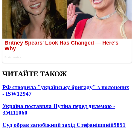
ЧИТАЙТЕ ТАКОЖ
РФ створила "українську бригаду" з полонених
- ISW
12947
Україна поставила Путіна перед дилемою -
ЗМІ
11060
Суд обрав запобіжний захід Стефанішиній
9851