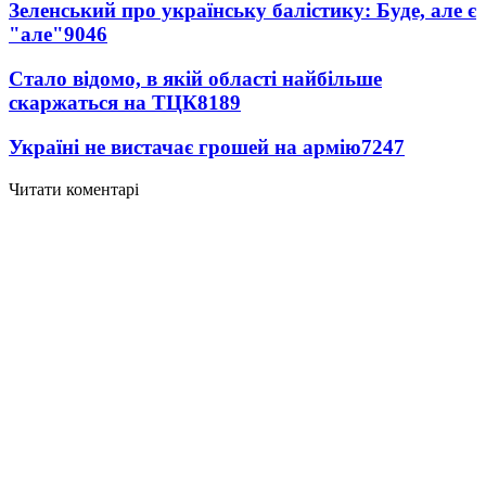
Зеленський про українську балістику: Буде, але є
"але"
9046
Стало відомо, в якій області найбільше
скаржаться на ТЦК
8189
Україні не вистачає грошей на армію
7247
Читати коментарі