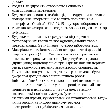
реклами.
Розділ Спецпроекти створюється спільно з
комерційними партнерами.
Будь яке копіювання, публікація, передрук, чи наступне
поширення інформації, що містить посилання на
"Інтерфакс-Україна", EPA / UPG, суворо забороняється.
Власник веб-сторінки в розділі Я-Корреспондент є автор
публікації.
Будь-яке копіювання, передрук та відтворення
фотографічних творів та/або аудіовізуальних творів
правовласника Getty Images - суворо забороняється.
Матеріали сайту korrespondent.net призначені для осіб
старше 21 року (21+). Участь в азартних іграх може
викликати ігрову залежність. Дотримуйтесь правил
(принципів) відповідальної гри. При виявленні перших
ознак залежності негайно зверніться до спеціаліста.
Пам'ятайте, що участь в азартних іграх не може бути
джерелом доходів або альтернативою роботі.
Інформаційний ресурс korrespondent.net не проводить
ігри на реальні та/або віртуальні гроші, також сайт не
приймає ні в якій формі оплату ставок та інших
платежів, які пов’язані/можуть бути пов’язані з
азартними іграми, букмекерами чи тоталізаторами. Будь-
які матеріали на інформаційному ресурсі
korrespondent.net публікуються виключно в