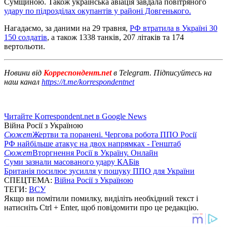
Сумщиною. Також українська авіація завдала повітряного
удару по підрозділах окупантів у районі Довгенького.
Нагадаємо, за даними на 29 травня,
РФ втратила в Україні 30
150 солдатів
, а також 1338 танків, 207 літаків та 174
вертольоти.
Новини від
Корреспондент.net
в Telegram. Підписуйтесь на
наш канал
https://t.me/korrespondentnet
Читайте Korrespondent.net в Google News
Війна Росії з Україною
Сюжет
Жертви та поранені. Чергова робота ППО Росії
РФ найбільше атакує на двох напрямках - Генштаб
Сюжет
Вторгнення Росії в Україну. Онлайн
Суми зазнали масованого удару КАБів
Британія посилює зусилля у пошуку ППО для України
СПЕЦТЕМА:
Війна Росії з Україною
ТЕГИ:
ВСУ
Якщо ви помітили помилку, виділіть необхідний текст і
натисніть Ctrl + Enter, щоб повідомити про це редакцію.