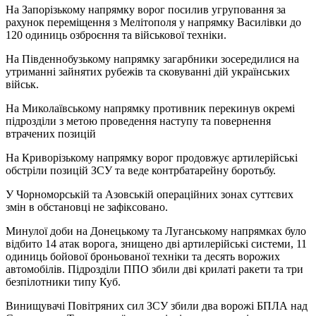
На Запорізькому напрямку ворог посилив угруповання за
рахунок переміщення з Мелітополя у напрямку Василівки до
120 одиниць озброєння та військової техніки.
На Південнобузькому напрямку загарбники зосередилися на
утриманні зайнятих рубежів та сковуванні дій українських
військ.
На Миколаївському напрямку противник перекинув окремі
підрозділи з метою проведення наступу та повернення
втрачених позицій
На Криворізькому напрямку ворог продовжує артилерійські
обстріли позицій ЗСУ та веде контрбатарейну боротьбу.
У Чорноморській та Азовській операційних зонах суттєвих
змін в обстановці не зафіксовано.
Минулої доби на Донецькому та Луганському напрямках було
відбито 14 атак ворога, знищено дві артилерійські системи, 11
одиниць бойової броньованої техніки та десять ворожих
автомобілів. Підрозділи ППО збили дві крилаті ракети та три
безпілотники типу Куб.
Винищувачі Повітряних сил ЗСУ збили два ворожі БПЛА над