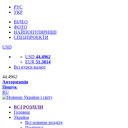
РУС
УКР
ВІДЕО
ФОТО
НАЙПОПУЛЯРНІШІ
СПЕЦПРОЕКТИ
USD
USD
44.4962
EUR
51.3814
Всі курси валют
44.4962
Авторизація
Пошук
RU
ВСІ РОЗДІЛИ
Головна
Україна
Всі новини розділу
Політика