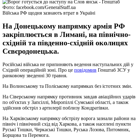
Фото: facebook.com/GeneralStaff.ua
Війська РФ щодня зазнають втрат в Україні
На Донецькому напрямку армія РФ
закріплюється в Лимані, на північно-
східній та південно-східній околицях
Сєвєродонецька.
Російські війська не припиняють ведення наступальних дій у
Східній операційній зоні. Про це
повідомив
Генштаб ЗСУ у
ранковому зведенні 30 травня.
На Волинському та Поліському напрямках без істотних змін.
На Сіверському напрямку противник завдав авіаційних ударів
по об'єктах у Запсіллі, Миропіллі Сумської області, а також
здійснив обстріл з артилерії поблизу Кондратівки.
На Харківському напрямку обстрілу ворога зазнали райони на
північ і північний схід від Харкова, а також населені пункти
Руські Тишки, Черкаські Тишки, Руська Лозова, Питомник,
Борщова та Перемога.