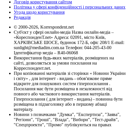
Договір користування сайтом
Політика у сфері конфіденційності і персональних даних
Угода щодо користування
Редакція
© 2000-2026, Korrespondent.net
Суб'єкт у сфері онлайн-медіа Назва онлайн-медіа –
«КореспонденТ.net» Адреса: 02091, місто Київ,
ХАРКІВСЬКЕ ШОСЕ, будинок 172-Б, офіс 208/1 E-mail:
sunlight@mediadim.com.ua
Телефон: 044-205-43-00
Ідентифікатор медіа – R40-06068
Використання будь-яких матеріалів, розміщених на
сайті, дозволяється за умови посилання на
Корреспондент.net.
При копіюванні матеріалів зі сторінки « Новини України
і світу» , для інтернет - видань - обов'язкове пряме
відкрите для пошукових систем гіперпосилання .
Посилання має бути розміщена в незалежності від
повного або часткового використання матеріалів.
Гіперпосилання ( для інтернет - видань) - повинна бути
розміщена в підзаголовку або в першому абзаці
матеріалу.
Новини з позначками "Думка", "Експертиза", "Заява",
"Регіони", "Гроші", "Влада", "Вибори", "Тест-драйв",
"Спецпроекти", "Промо" публікуються на правах