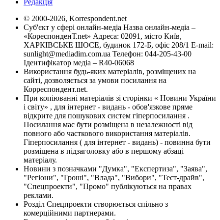
Редакція
© 2000-2026, Korrespondent.net
Суб'єкт у сфері онлайн-медіа Назва онлайн-медіа –
«КореспонденТ.net» Адреса: 02091, місто Київ,
ХАРКІВСЬКЕ ШОСЕ, будинок 172-Б, офіс 208/1 E-mail:
sunlight@mediadim.com.ua
Телефон: 044-205-43-00
Ідентифікатор медіа – R40-06068
Використання будь-яких матеріалів, розміщених на
сайті, дозволяється за умови посилання на
Корреспондент.net.
При копіюванні матеріалів зі сторінки « Новини України
і світу» , для інтернет - видань - обов'язкове пряме
відкрите для пошукових систем гіперпосилання .
Посилання має бути розміщена в незалежності від
повного або часткового використання матеріалів.
Гіперпосилання ( для інтернет - видань) - повинна бути
розміщена в підзаголовку або в першому абзаці
матеріалу.
Новини з позначками "Думка", "Експертиза", "Заява",
"Регіони", "Гроші", "Влада", "Вибори", "Тест-драйв",
"Спецпроекти", "Промо" публікуються на правах
реклами.
Розділ Спецпроекти створюється спільно з
комерційними партнерами.