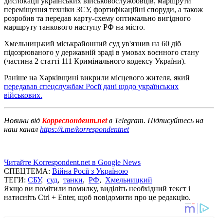
дислокації українських військовослужбовців, маршрути
переміщення техніки ЗСУ, фортифікаційні споруди, а також
розробив та передав карту-схему оптимально вигідного
маршруту танкового наступу РФ на місто.
Хмельницький міськрайонний суд ув'язнив на 60 діб
підозрюваного у державній зраді в умовах воєнного стану
(частина 2 статті 111 Кримінального кодексу України).
Раніше на Харківщині викрили місцевого жителя, який
передавав спецслужбам Росії дані щодо українських
військових.
Новини від
Корреспондент.net
в Telegram. Підписуйтесь на
наш канал
https://t.me/korrespondentnet
Читайте Korrespondent.net в Google News
СПЕЦТЕМА:
Війна Росії з Україною
ТЕГИ:
СБУ
,
суд
,
танки
,
РФ
,
Хмельницкий
Якщо ви помітили помилку, виділіть необхідний текст і
натисніть Ctrl + Enter, щоб повідомити про це редакцію.