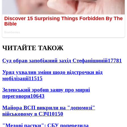
ЧИТАЙТЕ ТАКОЖ
Суд обрав запобіжний захід Стефанішиній
17781
Уряд ухвалив зміни щодо відстрочки від
мобілізації
11515
Зеленський зробив заяву про мирні
переговори
10643
Майора ВСП викрили на "допомозі"
військовому в СЗЧ
10150
"Медові пастки": СБУ попередила