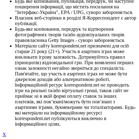
Будь яке копіювання, публікація, передрук, чи наступне
поширення інформації, що містить посилання на
"Інтерфакс-Україна", EPA / UPG, суворо забороняється.
Власник веб-сторінки в розділі Я-Корреспондент є автор
публікації.
Будь-яке копіювання, передрук та відтворення
фотографічних творів та/або аудіовізуальних творів
правовласника Getty Images - суворо забороняється.
Матеріали сайту korrespondent.net призначені для осіб
старше 21 року (21+). Участь в азартних іграх може
викликати ігрову залежність. Дотримуйтесь правил
(принципів) відповідальної гри. При виявленні перших
ознак залежності негайно зверніться до спеціаліста.
Пам'ятайте, що участь в азартних іграх не може бути
джерелом доходів або альтернативою роботі.
Інформаційний ресурс korrespondent.net не проводить
ігри на реальні та/або віртуальні гроші, також сайт не
приймає ні в якій формі оплату ставок та інших
платежів, які пов’язані/можуть бути пов’язані з
азартними іграми, букмекерами чи тоталізаторами. Будь-
які матеріали на інформаційному ресурсі
korrespondent.net публікуються виключно в
інформаційних цілях.
X